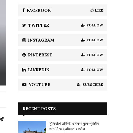
f
A
o
FACEBOOK
LIKE
r
R
:
TWITTER
FOLLOW
C
H
INSTAGRAM
FOLLOW
PINTEREST
FOLLOW
LINKEDIN
FOLLOW
YOUTUBE
SUBSCRIBE
RECENT POSTS
াঁ
সুমিয়োশি তাইশা: ওসাকার বুকে প্রাচীন
জাপানি আধ্যাত্মিকতার ছোঁয়া