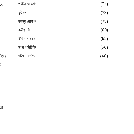
পর্যটন আকর্ষণ
(74)
কে
ফুটবল
(73)
রহস্য রোমাঞ্চ
(73)
ক্রীড়াবিদ
(69)
ইতিহাস ১০১
(52)
নগর পরিচিতি
(50)
 তিন
ঘটমান বর্তমান
(40)
র
তা