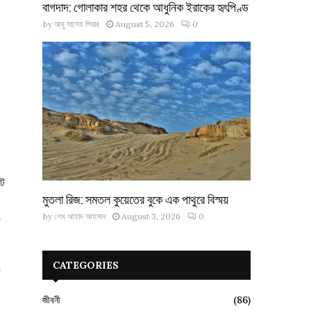
বাগদাদ: গোলাকার শহর থেকে আধুনিক ইরাকের হৃৎপিণ্ড
by
আবু সালেহ পিয়ার
August 5, 2026
0
টে
মুতলা রিজ: সমতল কুয়েতের বুকে এক পাথুরে বিস্ময়
by
শেখ আহাদ আহসান
August 3, 2026
0
ে
CATEGORIES
ে
জীবনী
(86)