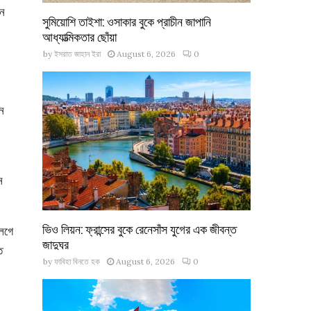
নে
সুমিয়োশি তাইশা: ওসাকার বুকে প্রাচীন জাপানি
আধ্যাত্মিকতার ছোঁয়া
by
ইসরাত জাহান ইরা
August 6, 2026
0
ন
ন
ভিও লিয়ন: ফ্রান্সের বুকে রেনেসাঁস যুগের এক জীবন্ত
লেগে
জাদুঘর
ত
by
ফাবিহা বিনতে হক
August 6, 2026
0