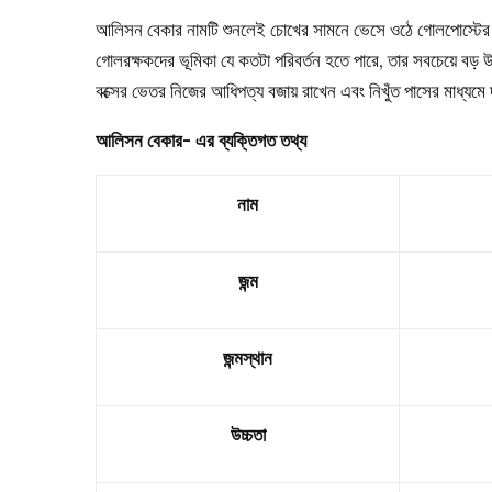
আলিসন বেকার নামটি শুনলেই চোখের সামনে ভেসে ওঠে গোলপোস্টের নি
গোলরক্ষকদের ভূমিকা যে কতটা পরিবর্তন হতে পারে, তার সবচেয়ে বড় উদ
বক্সের ভেতর নিজের আধিপত্য বজায় রাখেন এবং নিখুঁত পাসের মাধ্য
আলিসন বেকার- এর ব্যক্তিগত তথ্য
নাম
জন্ম
জন্মস্থান
উচ্চতা