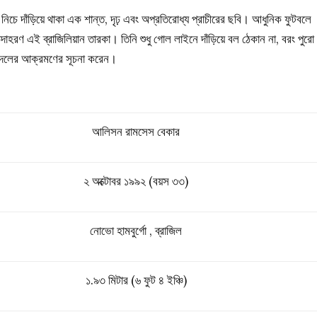
চে দাঁড়িয়ে থাকা এক শান্ত, দৃঢ় এবং অপ্রতিরোধ্য প্রাচীরের ছবি। আধুনিক ফুটবলে
াহরণ এই ব্রাজিলিয়ান তারকা। তিনি শুধু গোল লাইনে দাঁড়িয়ে বল ঠেকান না, বরং পুরো
মে দলের আক্রমণের সূচনা করেন।
আলিসন রামসেস বেকার
২ অক্টোবর ১৯৯২ (বয়স ৩৩)
নোভো হামবুর্গো , ব্রাজিল
১.৯৩ মিটার (৬ ফুট ৪ ইঞ্চি)