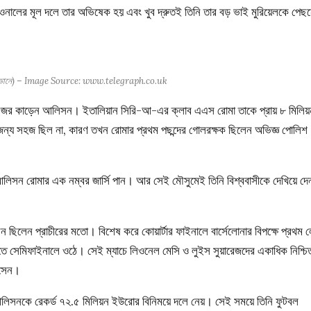
িওনালের মূল দলে তার অভিষেক হয় এবং খুব দ্রুতই তিনি তার বড় ভাই মুরিয়েলকে পেছ
়েল (ডানে) – Image Source: www.telegraph.co.uk
দের নজর কাড়েন আলিসন। ইতালিয়ান সিরি-আ-এর ক্লাব এএস রোমা তাকে প্রায় ৮ মিলিয়
ন্য সহজ ছিল না, কারণ তখন রোমার প্রথম পছন্দের গোলরক্ষক ছিলেন অভিজ্ঞ পোলিশ
লিসন রোমার এক নম্বর জার্সি পান। আর সেই মৌসুমেই তিনি বিশ্ববাসীকে দেখিয়ে দে
ছিলেন প্রাচীরের মতো। বিশেষ করে কোয়ার্টার ফাইনালে বার্সেলোনার বিপক্ষে প্রথম 
িতে সেমিফাইনালে ওঠে। সেই ম্যাচে লিওনেল মেসি ও লুইস সুয়ারেজদের একাধিক নিশ্চি
আসেন।
 আলিসনকে রেকর্ড ৭২.৫ মিলিয়ন ইউরোর বিনিময়ে দলে নেয়। সেই সময়ে তিনি ফুটবল