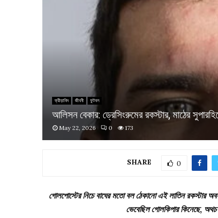
ক্রীড়াবিদ
জীবনী
ফুটবল
আলিসন বেকার: ড্রেসিংরুমের রকস্টার, মাঠের সুপারহি
May 22, 2026
0
173
SHARE
0
গোলপোস্টের নিচে বাঘের মতো বল ঠেকানো এই লাতিন রকস্টার অবসরে 
ভেবেছিল গোলকিপার কিনেছে, অথচ ড