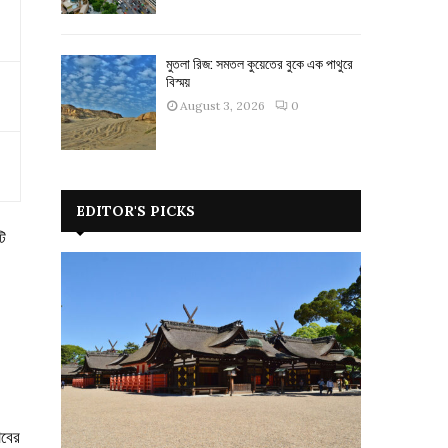
মুতলা রিজ: সমতল কুয়েতের বুকে এক পাথুরে
বিস্ময়
August 3, 2026
0
EDITOR'S PICKS
টি
াবের