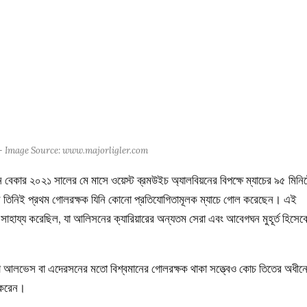
মতো– Image Source: www.majorligler.com
কার ২০২১ সালের মে মাসে ওয়েস্ট ব্রমউইচ অ্যালবিয়নের বিপক্ষে ম্যাচের ৯৫ মিনি
ে তিনিই প্রথম গোলরক্ষক যিনি কোনো প্রতিযোগিতামূলক ম্যাচে গোল করেছেন। এই
সাহায্য করেছিল, যা আলিসনের ক্যারিয়ারের অন্যতম সেরা এবং আবেগঘন মুহূর্ত হিসেব
আলভেস বা এদেরসনের মতো বিশ্বমানের গোলরক্ষক থাকা সত্ত্বেও কোচ তিতের অধীন
 করেন।