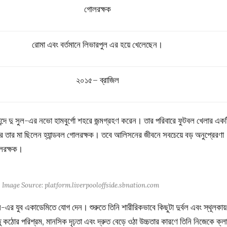
গোলরক্ষক
রোমা এবং বর্তমানে লিভারপুল এর হয়ে খেলেছেন।
২০১৫–
ব্রাজিল
্দে দু সুল-এর নভো হামবুর্গো শহরে জন্মগ্রহণ করেন। তার পরিবারে ফুটবল খেলার এক
র তার মা ছিলেন হ্যান্ডবল গোলরক্ষক। তবে আলিসনের জীবনে সবচেয়ে বড় অনুপ্রেরণা
োলরক্ষক।
 বেকার– Image Source: platform.liverpooloffside.sbnation.com
-এর যুব একাডেমিতে যোগ দেন। শুরুতে তিনি শারীরিকভাবে কিছুটা দুর্বল এবং স্থূলকায়
কঠোর পরিশ্রম, মানসিক দৃঢ়তা এবং দ্রুত বেড়ে ওঠা উচ্চতার কারণে তিনি নিজেকে ক্ল