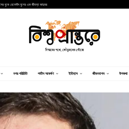
ান্সের বুকে রেনেসাঁস যুগের এক জীবন্ত জাদুঘর
আ
নগর পরিচিতি
পর্যটন আকর্ষণ
ইতিহাস
জীবনযাপন
উপকথা