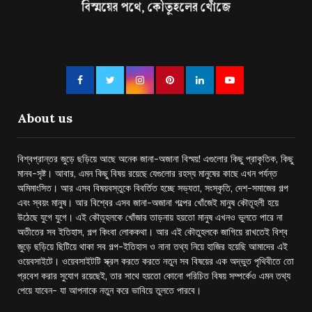
About us
বিশ্বপ্রান্তর জুড়ে ছড়িয়ে আছে অনেক জানা-অজানা বিস্ময়! এগুলোর কিছু প্রাকৃতিক, কিছু
মানব-সৃষ্ট। আবার, এমন কিছু বিষয় রয়েছে যেগুলোর রহস্য মানুষের কাছে এখন পর্যন্ত
অমিমাংসিত। আর এসব বিষয়বস্তুকে বিবর্তিত হচ্ছে সভ্যতা, সংস্কৃতি, দেশ-সমাজের গল্প
এবং স্বয়ং মানুষ। আর বিশ্বের এসব জানা-অজানা গল্পের খোঁজেই মানুষ কৌতূহলী হয়ে
উঠেছে যুগে যুগে। এই কৌতূহলকে খোঁজার তাড়নায় হয়তো মানুষ এখনও ভুলতে পারে না
অতীতের সব ইতিহাস, গল্প কিংবা লোককথা। আর এই কৌতুহলকে জাগিয়ে রাখতেই বিশ্ব
জুড়ে ছড়িয়ে ছিটিয়ে থাকা সব গল্প-ইতিহাস ও নানা তথ্য নিয়ে হাজির হয়েছি আমাদের এই
ওয়েবসাইটে। ওয়েবসাইটটি স্ক্রল করতে করতে নতুন সব বিষয়ের এক অদ্ভুত পৃথিবীতে তো
প্রবেশ করার সুযোগ রয়েছেই, তার সাথে হয়তো কোনো পরিচিত বিষয় সম্পর্কেও এমন তথ্য
পেয়ে যাবেন- যা আপনাকে নতুন করে ভাবিয়ে তুলতে পারবে।