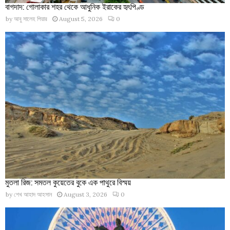
বাগদাদ: গোলাকার শহর থেকে আধুনিক ইরাকের হৃৎপিণ্ড
by
আবু সালেহ পিয়ার
August 5, 2026
0
মুতলা রিজ: সমতল কুয়েতের বুকে এক পাথুরে বিস্ময়
by
শেখ আহাদ আহসান
August 3, 2026
0