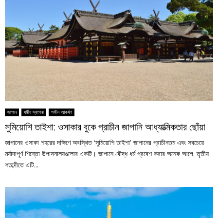
জাপান
ধর্মীয় স্থাপনা
পর্যটন আকর্ষণ
সুমিয়োশি তাইশা: ওসাকার বুকে প্রাচীন জাপানি আধ্যাত্মিকতার ছোঁয়া
জাপানের ওসাকা শহরের দক্ষিণে অবস্থিত ‘সুমিয়োশি তাইশা’ জাপানের প্রাচীনতম এবং সবচেয়ে
মর্যাদাপূর্ণ শিন্তো উপাসনালয়গুলোর একটি। জাপানে বৌদ্ধ ধর্ম প্রবেশ করার অনেক আগে, তৃতীয়
শতাব্দীতে এটি...