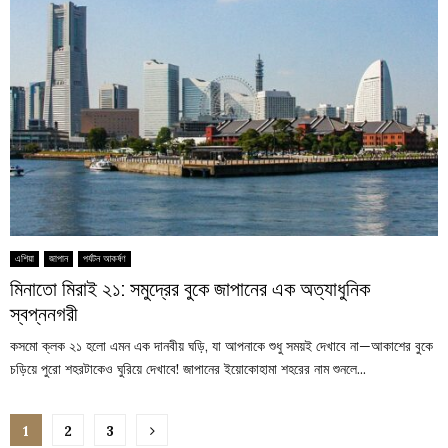
এশিয়া
জাপান
পর্যটন আকর্ষণ
মিনাতো মিরাই ২১: সমুদ্রের বুকে জাপানের এক অত্যাধুনিক
স্বপ্ননগরী
কসমো ক্লক ২১ হলো এমন এক দানবীয় ঘড়ি, যা আপনাকে শুধু সময়ই দেখাবে না—আকাশের বুকে
চড়িয়ে পুরো শহরটাকেও ঘুরিয়ে দেখাবে! জাপানের ইয়োকোহামা শহরের নাম শুনলে...
Posts
1
2
3