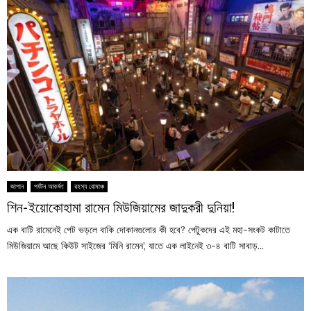
জাপান
পর্যটন আকর্ষণ
রহস্য রোমাঞ্চ
শিন-ইয়োকোহামা রামেন মিউজিয়ামের জাদুকরী দুনিয়া!
এক বাটি রামেনেই পেট ভড়লে বাকি দোকানগুলোর কী হবে? পেটুকদের এই মহা-সংকট কাটাতে
মিউজিয়ামে আছে কিউট সাইজের ‘মিনি রামেন’, যাতে এক লাইনেই ৩-৪ বাটি সাবাড়...