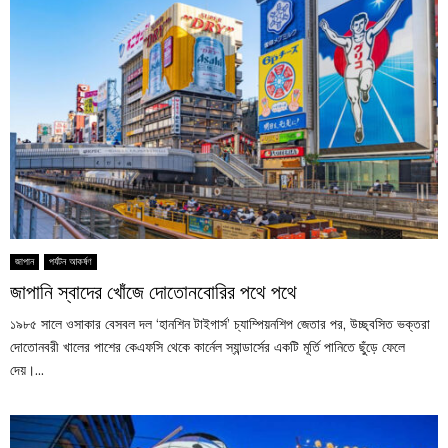
জাপান
পর্যটন আকর্ষণ
জাপানি স্বাদের খোঁজে দোতোনবোরির পথে পথে
১৯৮৫ সালে ওসাকার বেসবল দল ‘হানশিন টাইগার্স’ চ্যাম্পিয়নশিপ জেতার পর, উচ্ছ্বসিত ভক্তরা
দোতোনবরী খালের পাশের কেএফসি থেকে কার্নেল স্যান্ডার্সের একটি মূর্তি পানিতে ছুঁড়ে ফেলে
দেয়।...