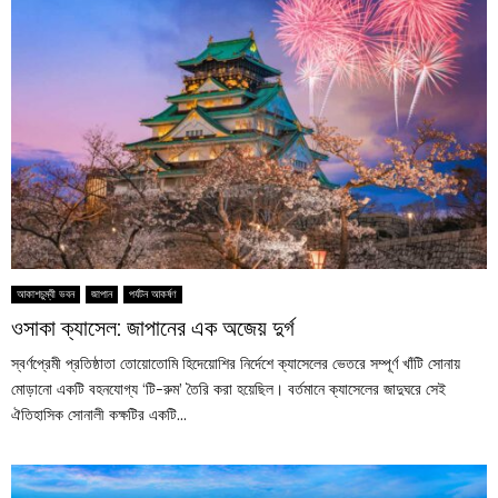
আকাশচুম্বী ভবন
জাপান
পর্যটন আকর্ষণ
ওসাকা ক্যাসেল: জাপানের এক অজেয় দুর্গ
স্বর্ণপ্রেমী প্রতিষ্ঠাতা তোয়োতোমি হিদেয়োশির নির্দেশে ক্যাসেলের ভেতরে সম্পূর্ণ খাঁটি সোনায়
মোড়ানো একটি বহনযোগ্য ‘টি-রুম’ তৈরি করা হয়েছিল। বর্তমানে ক্যাসেলের জাদুঘরে সেই
ঐতিহাসিক সোনালী কক্ষটির একটি...