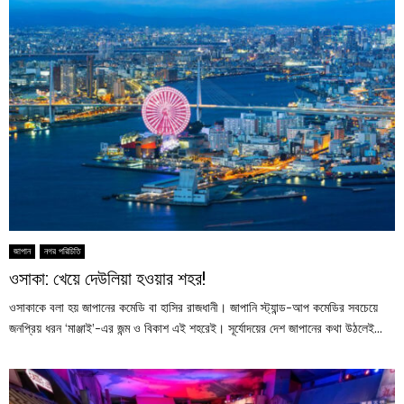
জাপান
নগর পরিচিতি
ওসাকা: খেয়ে দেউলিয়া হওয়ার শহর!
ওসাকাকে বলা হয় জাপানের কমেডি বা হাসির রাজধানী। জাপানি স্ট্যান্ড-আপ কমেডির সবচেয়ে
জনপ্রিয় ধরন ‘মাঞ্জাই’-এর জন্ম ও বিকাশ এই শহরেই। সূর্যোদয়ের দেশ জাপানের কথা উঠলেই...