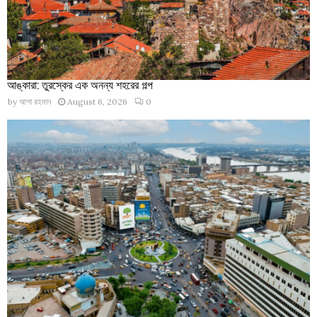
আঙ্কারা: তুরস্কের এক অনন্য শহরের গল্প
by
আশা রহমান
August 6, 2026
0