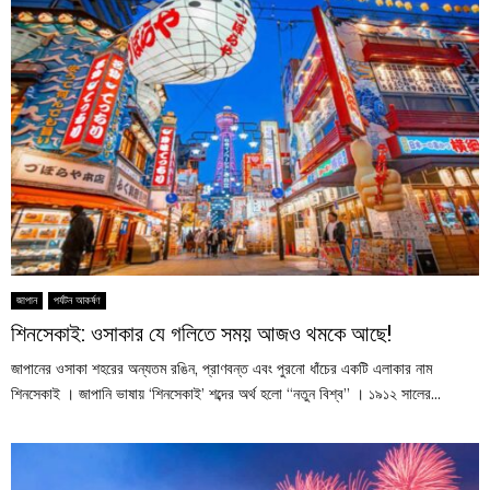
জাপান
পর্যটন আকর্ষণ
শিনসেকাই: ওসাকার যে গলিতে সময় আজও থমকে আছে!
জাপানের ওসাকা শহরের অন্যতম রঙিন, প্রাণবন্ত এবং পুরনো ধাঁচের একটি এলাকার নাম
শিনসেকাই । জাপানি ভাষায় ‘শিনসেকাই’ শব্দের অর্থ হলো “নতুন বিশ্ব” । ১৯১২ সালের...