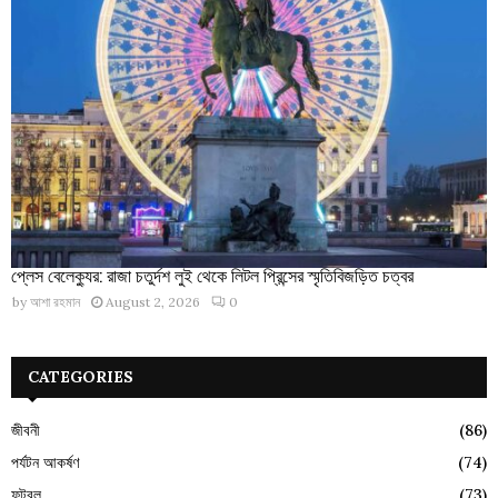
প্লেস বেলেক্যুর: রাজা চতুর্দশ লুই থেকে লিটল প্রিন্সের স্মৃতিবিজড়িত চত্বর
by
আশা রহমান
August 2, 2026
0
CATEGORIES
জীবনী
(86)
পর্যটন আকর্ষণ
(74)
ফুটবল
(73)