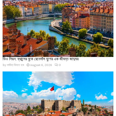
ভিও লিয়ন: ফ্রান্সের বুকে রেনেসাঁস যুগের এক জীবন্ত জাদুঘর
by
ফাবিহা বিনতে হক
August 6, 2026
0