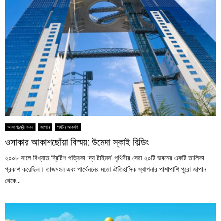
আকাশচুম্বী ভবন
জাপান
পর্যটন আকর্ষণ
ওসাকার আকাশছোঁয়া বিস্ময়: উমেদা স্কাই বিল্ডিং
২০০৮ সালে বিখ্যাত ব্রিটিশ পত্রিকা ‘দ্য টাইমস’ পৃথিবীর সেরা ২০টি ভবনের একটি তালিকা
প্রকাশ করেছিল। তাজমহল এবং পার্থেননের মতো ঐতিহাসিক স্থাপনার পাশাপাশি পুরো জাপান
থেকে...