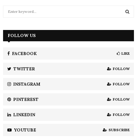
pagination
S
e
a
S
r
c
FOLLOW US
E
h
f
A
o
FACEBOOK
LIKE
r
R
:
TWITTER
FOLLOW
C
INSTAGRAM
FOLLOW
H
PINTEREST
FOLLOW
LINKEDIN
FOLLOW
YOUTUBE
SUBSCRIBE