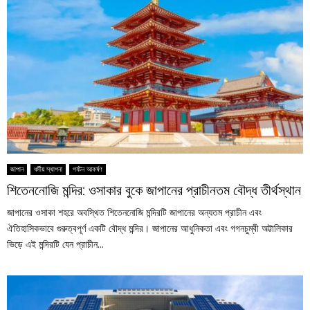
জাপান
ধর্মীয় স্থাপনা
পর্যটন আকর্ষণ
শিতেননোজি মন্দির: ওসাকার বুকে জাপানের প্রাচীনতম বৌদ্ধ তীর্থস্থান
জাপানের ওসাকা শহরে অবস্থিত শিতেননোজি মন্দিরটি জাপানের অন্যতম প্রাচীন এবং
ঐতিহাসিকভাবে গুরুত্বপূর্ণ একটি বৌদ্ধ মন্দির। জাপানের আধুনিকতা এবং গগনচুম্বী অট্টালিকার
ভিড়ে এই মন্দিরটি যেন প্রাচীন...