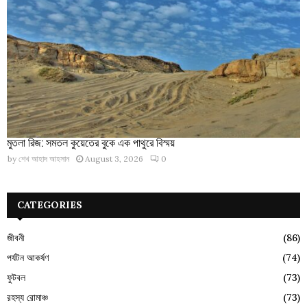
মুতলা রিজ: সমতল কুয়েতের বুকে এক পাথুরে বিস্ময়
by
শেখ আহাদ আহসান
August 3, 2026
0
CATEGORIES
জীবনী
(86)
পর্যটন আকর্ষণ
(74)
ফুটবল
(73)
রহস্য রোমাঞ্চ
(73)