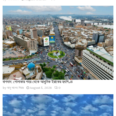
বাগদাদ: গোলাকার শহর থেকে আধুনিক ইরাকের হৃৎপিণ্ড
by
আবু সালেহ পিয়ার
August 5, 2026
0