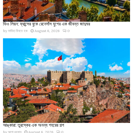
ভিও লিয়ন: ফ্রান্সের বুকে রেনেসাঁস যুগের এক জীবন্ত জাদুঘর
by
ফাবিহা বিনতে হক
August 6, 2026
0
আঙ্কারা: তুরস্কের এক অনন্য শহরের গল্প
by
আশা রহমান
August 6, 2026
0