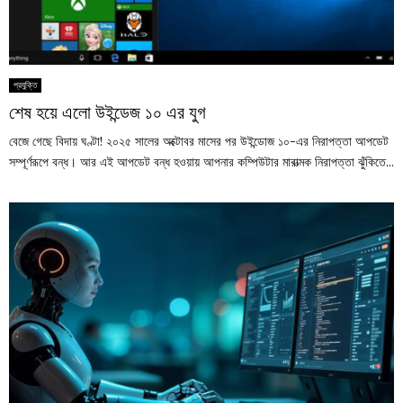
প্রযুক্তি
শেষ হয়ে এলো উইন্ডেজ ১০ এর যুগ
বেজে গেছে বিদায় ঘণ্টা! ২০২৫ সালের অক্টোবর মাসের পর উইন্ডোজ ১০-এর নিরাপত্তা আপডেট
সম্পূর্ণরূপে বন্ধ। আর এই আপডেট বন্ধ হওয়ায় আপনার কম্পিউটার মারাত্মক নিরাপত্তা ঝুঁকিতে...