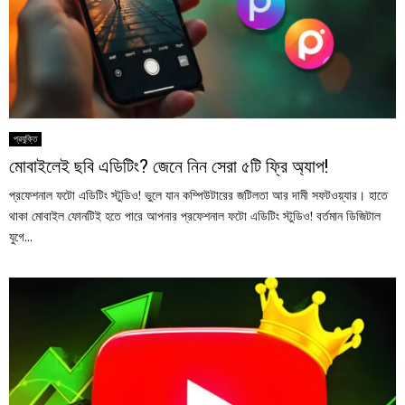
প্রযুক্তি
মোবাইলেই ছবি এডিটিং? জেনে নিন সেরা ৫টি ফ্রি অ্যাপ!
প্রফেশনাল ফটো এডিটিং স্টুডিও! ভুলে যান কম্পিউটারের জটিলতা আর দামী সফটওয়্যার। হাতে
থাকা মোবাইল ফোনটিই হতে পারে আপনার প্রফেশনাল ফটো এডিটিং স্টুডিও! বর্তমান ডিজিটাল
যুগে...