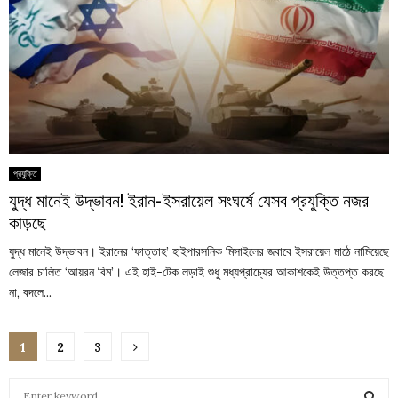
প্রযুক্তি
যুদ্ধ মানেই উদ্ভাবন! ইরান-ইসরায়েল সংঘর্ষে যেসব প্রযুক্তি নজর
কাড়ছে
যুদ্ধ মানেই উদ্ভাবন। ইরানের ‘ফাত্তাহ’ হাইপারসনিক মিসাইলের জবাবে ইসরায়েল মাঠে নামিয়েছে
লেজার চালিত ‘আয়রন বিম’। এই হাই-টেক লড়াই শুধু মধ্যপ্রাচ্যের আকাশকেই উত্তপ্ত করছে
না, বদলে...
Posts
1
2
3
pagination
S