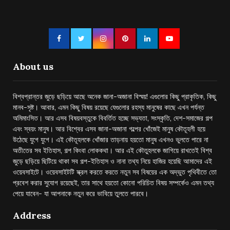
About us
বিশ্বপ্রান্তর জুড়ে ছড়িয়ে আছে অনেক জানা-অজানা বিস্ময়! এগুলোর কিছু প্রাকৃতিক, কিছু
মানব-সৃষ্ট। আবার, এমন কিছু বিষয় রয়েছে যেগুলোর রহস্য মানুষের কাছে এখন পর্যন্ত
অমিমাংসিত। আর এসব বিষয়বস্তুকে বিবর্তিত হচ্ছে সভ্যতা, সংস্কৃতি, দেশ-সমাজের গল্প
এবং স্বয়ং মানুষ। আর বিশ্বের এসব জানা-অজানা গল্পের খোঁজেই মানুষ কৌতূহলী হয়ে
উঠেছে যুগে যুগে। এই কৌতূহলকে খোঁজার তাড়নায় হয়তো মানুষ এখনও ভুলতে পারে না
অতীতের সব ইতিহাস, গল্প কিংবা লোককথা। আর এই কৌতুহলকে জাগিয়ে রাখতেই বিশ্ব
জুড়ে ছড়িয়ে ছিটিয়ে থাকা সব গল্প-ইতিহাস ও নানা তথ্য নিয়ে হাজির হয়েছি আমাদের এই
ওয়েবসাইটে। ওয়েবসাইটটি স্ক্রল করতে করতে নতুন সব বিষয়ের এক অদ্ভুত পৃথিবীতে তো
প্রবেশ করার সুযোগ রয়েছেই, তার সাথে হয়তো কোনো পরিচিত বিষয় সম্পর্কেও এমন তথ্য
পেয়ে যাবেন- যা আপনাকে নতুন করে ভাবিয়ে তুলতে পারবে।
Address