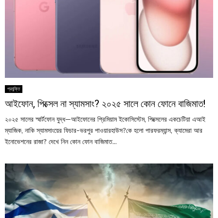
প্রযুক্তি
আইফোন, পিক্সেল না স্যামসাং? ২০২৫ সালে কোন ফোনে বাজিমাত!
২০২৫ সালের স্মার্টফোন যুদ্ধ—আইফোনের প্রিমিয়াম ইকোসিস্টেম, পিক্সেলের একচেটিয়া এআই
ম্যাজিক, নাকি স্যামসাংয়ের ফিচার-ভরপুর পাওয়ারহাউস?কে হলো পারফরম্যান্স, ক্যামেরা আর
ইনোভেশনের রাজা? দেখে নিন কোন ফোন বাজিমাত...