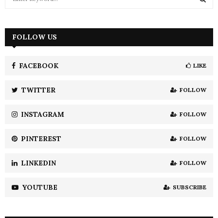
e
a
S
r
c
FOLLOW US
E
h
f
A
o
FACEBOOK
LIKE
r
R
:
TWITTER
FOLLOW
C
INSTAGRAM
FOLLOW
H
PINTEREST
FOLLOW
LINKEDIN
FOLLOW
YOUTUBE
SUBSCRIBE