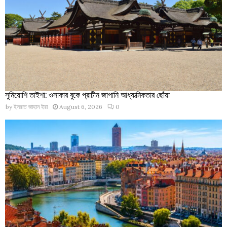
সুমিয়োশি তাইশা: ওসাকার বুকে প্রাচীন জাপানি আধ্যাত্মিকতার ছোঁয়া
by
ইসরাত জাহান ইরা
August 6, 2026
0