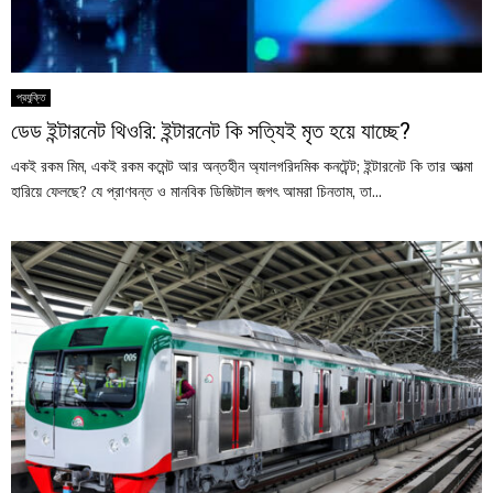
প্রযুক্তি
ডেড ইন্টারনেট থিওরি: ইন্টারনেট কি সত্যিই মৃত হয়ে যাচ্ছে?
একই রকম মিম, একই রকম কমেন্ট আর অন্তহীন অ্যালগরিদমিক কনটেন্ট; ইন্টারনেট কি তার আত্মা
হারিয়ে ফেলছে? যে প্রাণবন্ত ও মানবিক ডিজিটাল জগৎ আমরা চিনতাম, তা...