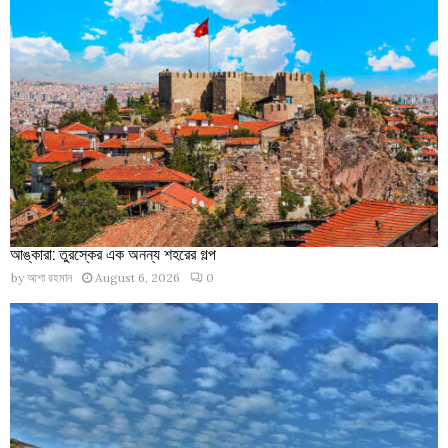
আঙ্কারা: তুরস্কের এক অনন্য শহরের গল্প
by
আশা রহমান
August 6, 2026
0