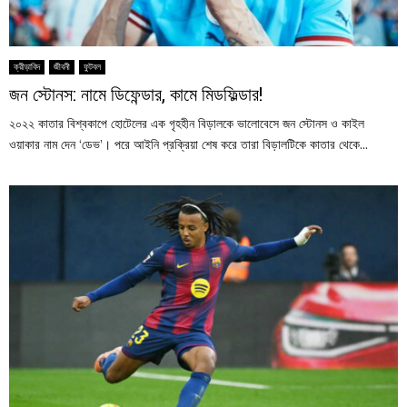
ক্রীড়াবিদ
জীবনী
ফুটবল
জন স্টোনস: নামে ডিফেন্ডার, কামে মিডফিল্ডার!
২০২২ কাতার বিশ্বকাপে হোটেলের এক গৃহহীন বিড়ালকে ভালোবেসে জন স্টোনস ও কাইল
ওয়াকার নাম দেন ‘ডেভ’। পরে আইনি প্রক্রিয়া শেষ করে তারা বিড়ালটিকে কাতার থেকে...