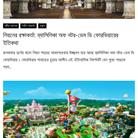
ধর্মীয় স্থাপনা
পর্যটন আকর্ষণ
ফ্রান্স
লিয়নের রক্ষাকর্তা: ব্যাসিলিকা অফ নটর-ডেম ডি ফোরভিয়ারের
ইতিকথা
রূপকথার দুর্গের মতো লিয়ন শহরের আকাশরেখায় উজ্জ্বল হয়ে আছে ব্যাসিলিকা অফ নটর-ডেম ডি
ফোরভিয়ার। ফোরভিয়ার পাহাড়ের চূড়ায় আসীন এই ঐতিহাসিক নিদর্শনটি যেন পুরো শহরকে
পরম...