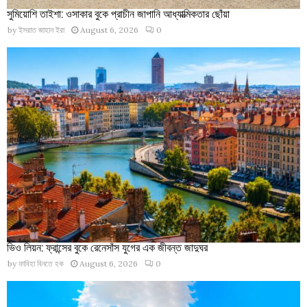
সুমিয়োশি তাইশা: ওসাকার বুকে প্রাচীন জাপানি আধ্যাত্মিকতার ছোঁয়া
by
ইসরাত জাহান ইরা
August 6, 2026
0
ভিও লিয়ন: ফ্রান্সের বুকে রেনেসাঁস যুগের এক জীবন্ত জাদুঘর
by
ফাবিহা বিনতে হক
August 6, 2026
0