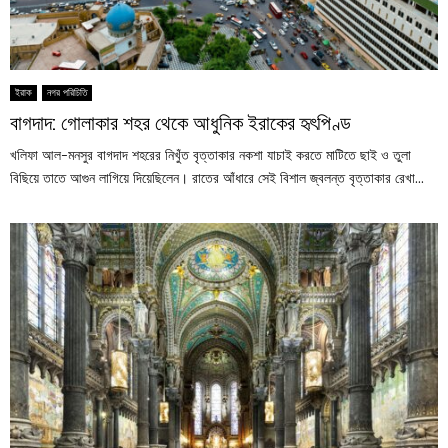
ইরাক
নগর পরিচিতি
বাগদাদ: গোলাকার শহর থেকে আধুনিক ইরাকের হৃৎপিণ্ড
খলিফা আল-মনসুর বাগদাদ শহরের নিখুঁত বৃত্তাকার নকশা যাচাই করতে মাটিতে ছাই ও তুলা
বিছিয়ে তাতে আগুন লাগিয়ে দিয়েছিলেন। রাতের আঁধারে সেই বিশাল জ্বলন্ত বৃত্তাকার রেখা...