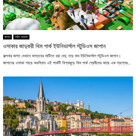
জাপান
পর্যটন আকর্ষণ
ওসাকার জাদুকরী থিম পার্ক ইউনিভার্সাল স্টুডিওস জাপান
কল্পনার জগত যেখানে বাস্তবের মাটিতে ধরা দেয়, তার নাম ইউনিভার্সাল স্টুডিওস জাপান।
জাপানের ওসাকা শহরে অবস্থিত এই পার্কটি বিশ্বজুড়ে থিম পার্ক প্রেমীদের কাছে এক স্বপ্নের...