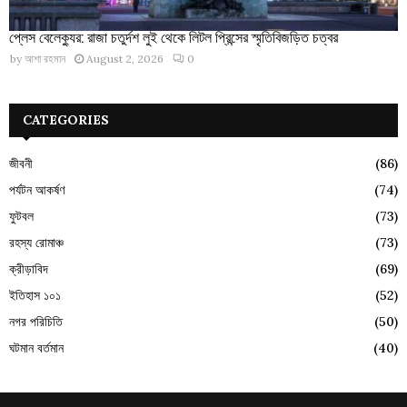
প্লেস বেলেক্যুর: রাজা চতুর্দশ লুই থেকে লিটল প্রিন্সের স্মৃতিবিজড়িত চত্বর
by
আশা রহমান
August 2, 2026
0
CATEGORIES
জীবনী
(86)
পর্যটন আকর্ষণ
(74)
ফুটবল
(73)
রহস্য রোমাঞ্চ
(73)
ক্রীড়াবিদ
(69)
ইতিহাস ১০১
(52)
নগর পরিচিতি
(50)
ঘটমান বর্তমান
(40)