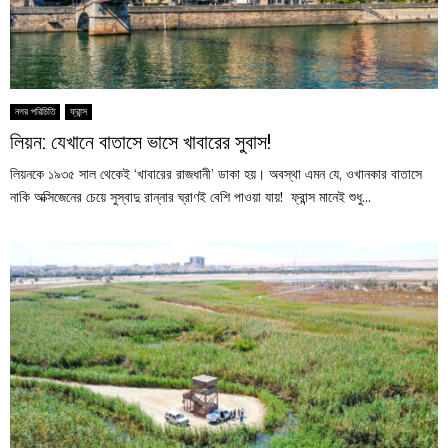
নগর পরিচিতি
ফ্রান্স
লিয়ন: যেখানে বাতাসে ভাসে খাবারের সুবাস!
লিয়নকে ১৯৩৫ সাল থেকেই ‘খাবারের রাজধানী’ ডাকা হয়। অবস্থা এমন যে, ওখানকার বাতাসে
নাকি অক্সিজেনের চেয়ে সুস্বাদু রান্নার ঘ্রাণই বেশি পাওয়া যায়! ফ্রান্স মানেই শুধু...