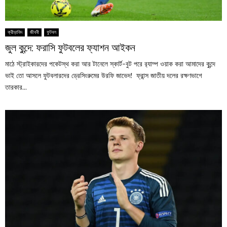
ক্রীড়াবিদ
জীবনী
ফুটবল
জুল কুন্দে: ফরাসি ফুটবলের ফ্যাশন আইকন
মাঠে স্ট্রাইকারদের পকেটস্থ করা আর টানেলে স্কার্ট-বুট পরে র‍্যাম্প ওয়াক করা আমাদের কুন্দে
ভাই তো আসলে ফুটবলারদের ড্রেসিংরুমের উরফি জাভেদ! ফ্রান্স জাতীয় দলের রক্ষণভাগে
তারকার...