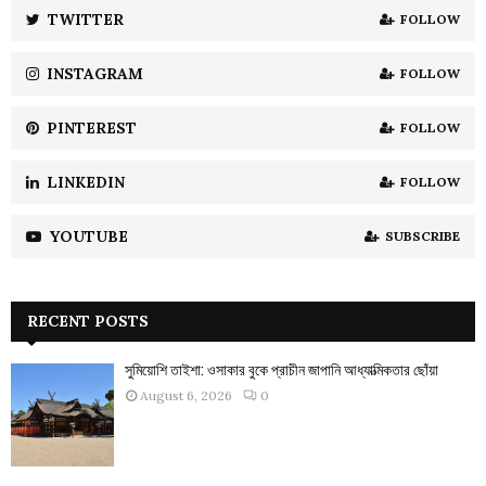
:
TWITTER
FOLLOW
C
INSTAGRAM
FOLLOW
H
PINTEREST
FOLLOW
LINKEDIN
FOLLOW
YOUTUBE
SUBSCRIBE
RECENT POSTS
সুমিয়োশি তাইশা: ওসাকার বুকে প্রাচীন জাপানি আধ্যাত্মিকতার ছোঁয়া
August 6, 2026
0