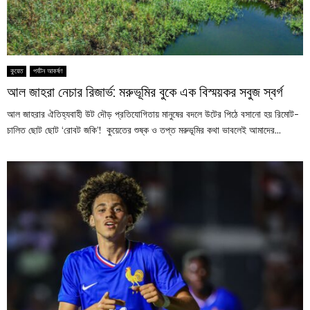
কুয়েত
পর্যটন আকর্ষণ
আল জাহরা নেচার রিজার্ভ: মরুভূমির বুকে এক বিস্ময়কর সবুজ স্বর্গ
আল জাহরার ঐতিহ্যবাহী উট দৌড় প্রতিযোগিতায় মানুষের বদলে উটের পিঠে বসানো হয় রিমোট-
চালিত ছোট ছোট ‘রোবট জকি’! কুয়েতের শুষ্ক ও তপ্ত মরুভূমির কথা ভাবলেই আমাদের...