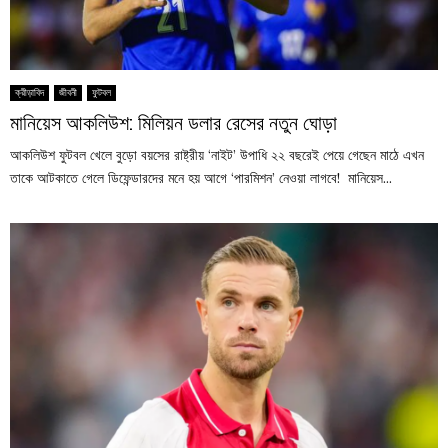
ক্রীড়াবিদ
জীবনী
ফুটবল
মানিয়েস আকলিউশ: মিলিয়ন ডলার রেসের নতুন ঘোড়া
আকলিউশ ফুটবল খেলে বুড়ো বয়সের রাষ্ট্রীয় ‘নাইট’ উপাধি ২২ বছরেই পেয়ে গেছেন মাঠে এখন
তাকে আটকাতে গেলে ডিফেন্ডারদের মনে হয় আগে ‘পারমিশন’ নেওয়া লাগবে! মানিয়েস...