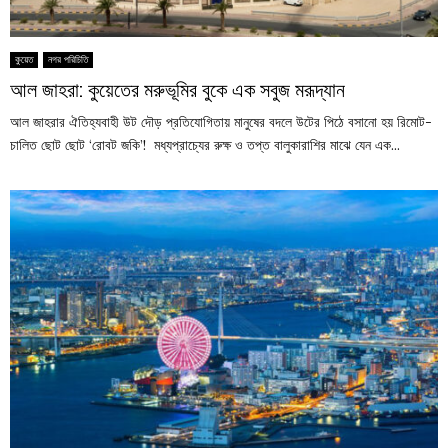
কুয়েত
নগর পরিচিতি
আল জাহরা: কুয়েতের মরুভূমির বুকে এক সবুজ মরূদ্যান
আল জাহরার ঐতিহ্যবাহী উট দৌড় প্রতিযোগিতায় মানুষের বদলে উটের পিঠে বসানো হয় রিমোট-
চালিত ছোট ছোট ‘রোবট জকি’! মধ্যপ্রাচ্যের রুক্ষ ও তপ্ত বালুকারাশির মাঝে যেন এক...