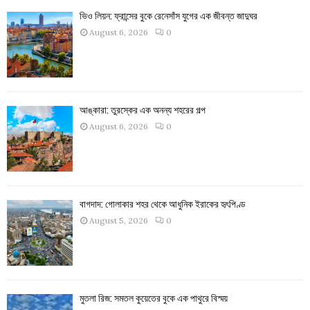
ভিও লিয়ন: ফ্রান্সের বুকে রেনেসাঁস যুগের এক জীবন্ত জাদুঘর
August 6, 2026
0
আঙ্কারা: তুরস্কের এক অনন্য শহরের গল্প
August 6, 2026
0
বাগদাদ: গোলাকার শহর থেকে আধুনিক ইরাকের হৃৎপিণ্ড
August 5, 2026
0
মুতলা রিজ: সমতল কুয়েতের বুকে এক পাথুরে বিস্ময়