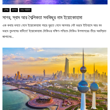
এশিয়া
জাপান
নগর পরিচিতি
সাগর, স্বাদ আর শৈল্পিকতা সবকিছুর নাম ইয়োকোহামা
এক কথায় বলতে গেলে ইয়োকোহামা শহরে ঘুরতে গেলে আপনার পেট ভরবে ইতিহাসে আর মন
ভরবে নুডলসের বাটিতে! ইয়োকোহামা টোকিওর দক্ষিণ-পশ্চিমে টোকিও উপসাগরের তীরে অবস্থিত
জাপানের...