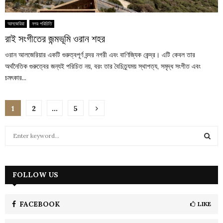
আলজেরিয়া
নগর পরিচিতি
রাই সংগীতের জন্মভূমি ওরান শহর
ওরান আলজেরিয়ার একটি গুরুত্বপূর্ণ বন্দর নগরী এবং বাণিজ্যিক কেন্দ্র। এটি কেবল তার
অর্থনৈতিক গুরুত্বের জন্যই পরিচিত নয়, বরং তার বৈচিত্র্যময় স্থাপত্য, সমৃদ্ধ সংগীত এবং
চমৎকার...
Posts
1
2
…
5
pagination
S
e
a
S
r
c
FOLLOW US
E
h
f
A
o
FACEBOOK
LIKE
r
R