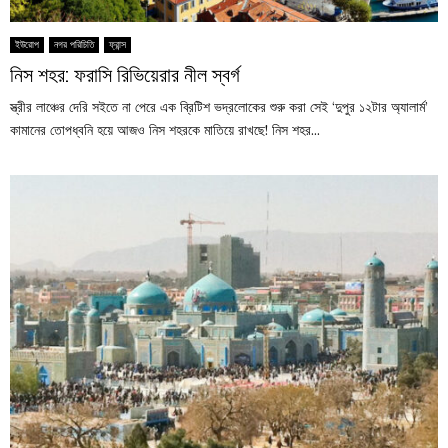
ইউরোপ
নগর পরিচিতি
ফ্রান্স
নিস শহর: ফরাসি রিভিয়েরার নীল স্বর্গ
স্ত্রীর লাঞ্চের দেরি সইতে না পেরে এক ব্রিটিশ ভদ্রলোকের শুরু করা সেই ‘দুপুর ১২টার অ্যালার্ম’
কামানের তোপধ্বনি হয়ে আজও নিস শহরকে মাতিয়ে রাখছে! নিস শহর...