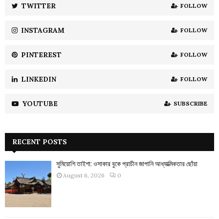
:
TWITTER
FOLLOW
C
INSTAGRAM
FOLLOW
H
PINTEREST
FOLLOW
LINKEDIN
FOLLOW
YOUTUBE
SUBSCRIBE
RECENT POSTS
সুমিয়োশি তাইশা: ওসাকার বুকে প্রাচীন জাপানি আধ্যাত্মিকতার ছোঁয়া
August 6, 2026
0