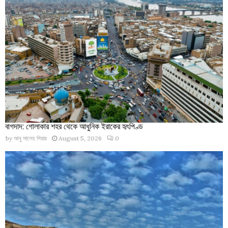
বাগদাদ: গোলাকার শহর থেকে আধুনিক ইরাকের হৃৎপিণ্ড
by
আবু সালেহ পিয়ার
August 5, 2026
0