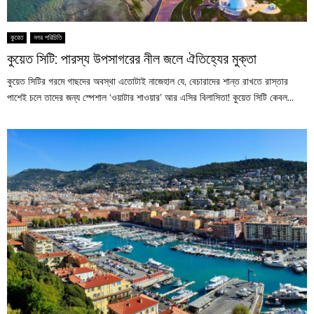
কুয়েত
নগর পরিচিতি
কুয়েত সিটি: পারস্য উপসাগরের নীল জলে ঐতিহ্যের মুক্তা
কুয়েত সিটির গরমে গাছদের অবস্থা এতোটাই নাজেহাল যে, বেচারাদের শান্ত রাখতে রাস্তার
পাশেই চলে তাদের জন্য স্পেশাল ‘ওয়াটার শাওয়ার’ আর এসির বিলাসিতা! কুয়েত সিটি কেবল...