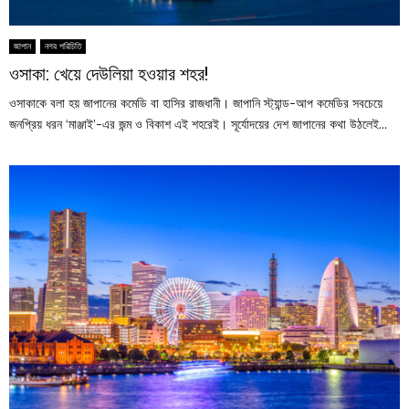
জাপান
নগর পরিচিতি
ওসাকা: খেয়ে দেউলিয়া হওয়ার শহর!
ওসাকাকে বলা হয় জাপানের কমেডি বা হাসির রাজধানী। জাপানি স্ট্যান্ড-আপ কমেডির সবচেয়ে
জনপ্রিয় ধরন ‘মাঞ্জাই’-এর জন্ম ও বিকাশ এই শহরেই। সূর্যোদয়ের দেশ জাপানের কথা উঠলেই...