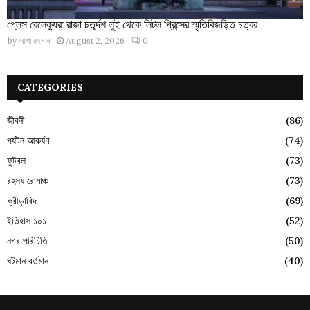
প্লেস বেলেক্যুর: রাজা চতুর্দশ লুই থেকে লিটল প্রিন্সের স্মৃতিবিজড়িত চত্বর
by
আশা রহমান
August 2, 2026
0
CATEGORIES
জীবনী
(86)
পর্যটন আকর্ষণ
(74)
ফুটবল
(73)
রহস্য রোমাঞ্চ
(73)
ক্রীড়াবিদ
(69)
ইতিহাস ১০১
(52)
নগর পরিচিতি
(50)
ঘটমান বর্তমান
(40)