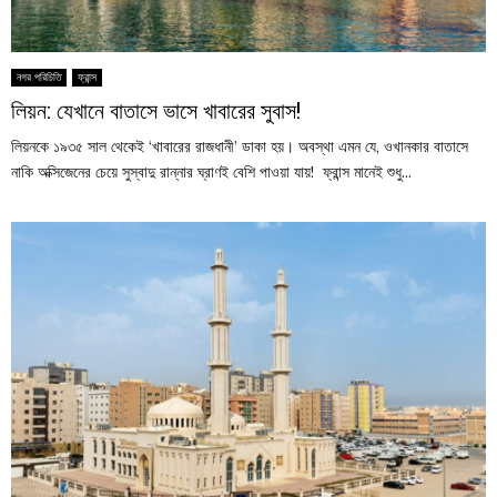
নগর পরিচিতি
ফ্রান্স
লিয়ন: যেখানে বাতাসে ভাসে খাবারের সুবাস!
লিয়নকে ১৯৩৫ সাল থেকেই ‘খাবারের রাজধানী’ ডাকা হয়। অবস্থা এমন যে, ওখানকার বাতাসে
নাকি অক্সিজেনের চেয়ে সুস্বাদু রান্নার ঘ্রাণই বেশি পাওয়া যায়! ফ্রান্স মানেই শুধু...