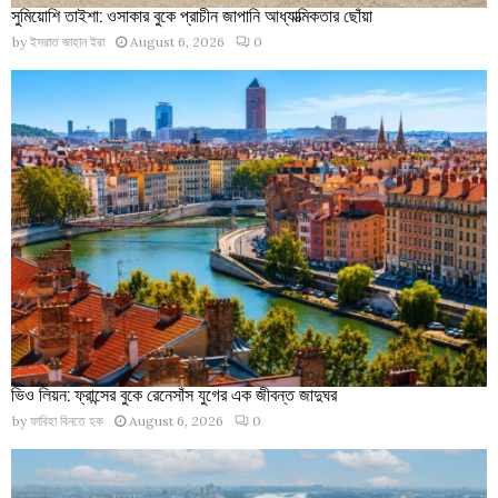
সুমিয়োশি তাইশা: ওসাকার বুকে প্রাচীন জাপানি আধ্যাত্মিকতার ছোঁয়া
by
ইসরাত জাহান ইরা
August 6, 2026
0
ভিও লিয়ন: ফ্রান্সের বুকে রেনেসাঁস যুগের এক জীবন্ত জাদুঘর
by
ফাবিহা বিনতে হক
August 6, 2026
0