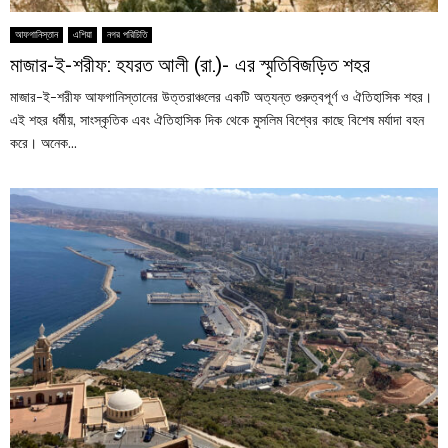
আফগানিস্তান
এশিয়া
নগর পরিচিতি
মাজার-ই-শরীফ: হযরত আলী (রা.)- এর স্মৃতিবিজড়িত শহর
মাজার-ই-শরীফ আফগানিস্তানের উত্তরাঞ্চলের একটি অত্যন্ত গুরুত্বপূর্ণ ও ঐতিহাসিক শহর।
এই শহর ধর্মীয়, সাংস্কৃতিক এবং ঐতিহাসিক দিক থেকে মুসলিম বিশ্বের কাছে বিশেষ মর্যাদা বহন
করে। অনেক...