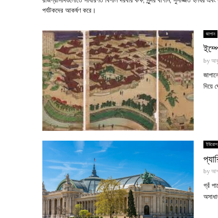
পর্যটকদের আকর্ষণ করে।
জাপান
ইম্প
by
আবু
জাপান
দিয়ে 
ইউরোপ
প্যা
by
আশ
গ্রঁ প
অসাধা