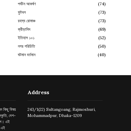
পর্যটন আকর্ষণ
(74)
ফুটবল
(73)
রহস্য রোমাঞ্চ
(73)
ক্রীড়াবিদ
(69)
ইতিহাস ১০১
(52)
নগর পরিচিতি
(50)
ঘটমান বর্তমান
(40)
Address
ন কিছু বিষয়
243/1(22) Sultangoang, Rajmoshuri,
্কৃতি, দেশ-
Mohammadpur, Dhaka-1209
ুগে। এই
র এই