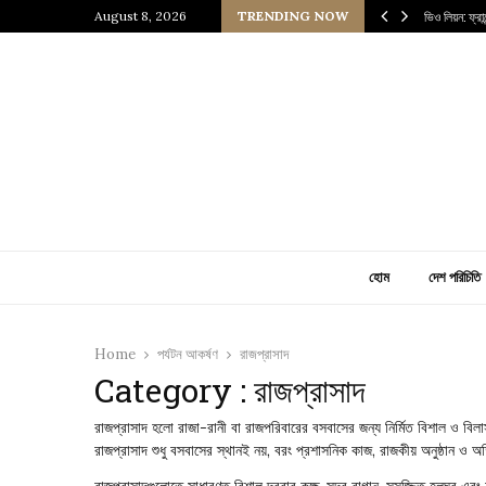
 প্রাচীন জাপানি আধ্যাত্মিকতার ছোঁয়া
August 8, 2026
TRENDING NOW
ভিও লিয়ন: ফ্র
হোম
দেশ পরিচিতি
Home
পর্যটন আকর্ষণ
রাজপ্রাসাদ
Category : রাজপ্রাসাদ
রাজপ্রাসাদ হলো রাজা-রানী বা রাজপরিবারের বসবাসের জন্য নির্মিত বিশাল ও বিল
রাজপ্রাসাদ শুধু বসবাসের স্থানই নয়, বরং প্রশাসনিক কাজ, রাজকীয় অনুষ্ঠান ও
রাজপ্রাসাদগুলোতে সাধারণত বিশাল দরবার কক্ষ, সুন্দর বাগান, সুসজ্জিত হলঘর এব