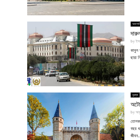
আফগানি
দারু
by
ইসর
কাবুল
ছায়া 
তুরষ্ক
অটোম
by
আবু
তোপকা
বছর ধ
জীবন..