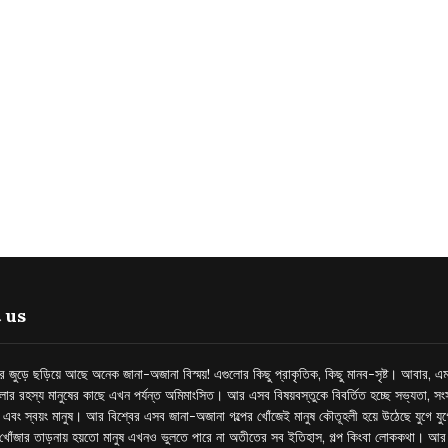
 us
্তর জুড়ে ছড়িয়ে আছে অনেক জানা-অজানা বিস্ময়! এগুলোর কিছু প্রাকৃতিক, কিছু মানব-সৃষ্ট। আবার, এম
লোর রহস্য মানুষের কাছে এখন পর্যন্ত অমিমাংসিত। আর এসব বিষয়বস্তুকে বিবর্তিত হচ্ছে সভ্যতা, সংস
প এবং স্বয়ং মানুষ। আর বিশ্বের এসব জানা-অজানা গল্পের খোঁজেই মানুষ কৌতূহলী হয়ে উঠেছে যুগে য
খোঁজার তাড়নায় হয়তো মানুষ এখনও ভুলতে পারে না অতীতের সব ইতিহাস, গল্প কিংবা লোককথা। আ