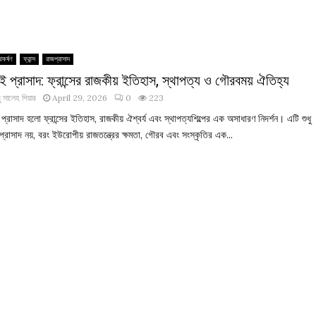
আকর্ষণ
ফ্রান্স
রাজপ্রাসাদ
সাই প্রাসাদ: ফ্রান্সের রাজকীয় ইতিহাস, স্থাপত্য ও গৌরবময় ঐতিহ্য
 সালেহ পিয়ার
April 29, 2026
0
223
ই প্রাসাদ হলো ফ্রান্সের ইতিহাস, রাজকীয় ঐশ্বর্য এবং স্থাপত্যশিল্পের এক অসাধারণ নিদর্শন। এটি শুধু
্রাসাদ নয়, বরং ইউরোপীয় রাজতন্ত্রের ক্ষমতা, গৌরব এবং সংস্কৃতির এক...