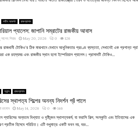
পর্যটন আকর্ষণ
রাজপ্রাসাদ
েরিয়াল প্যালেস: জাপানি সম্রাটের রাজকীয় আবাস
 সালেহ পিয়ার
May 20, 2026
0
126
ের রাজধানী টোকিও’র ঠিক মাঝখানে যেখানে আধুনিকতার প্রচণ্ড ব্যস্ততা, সেখানেই এক প্রশান্ত প্রা
ঘেরা এক রহস্যময় এবং রাজকীয় স্থান হলো ইম্পেরিয়াল প্যালেস। প্রাসাদটি টোকিও...
ফ্রান্স
রাজপ্রাসাদ
রিসের স্থাপত্য শিল্পের অনন্য নিদর্শন গ্রঁ পালে
া রহমান
May 14, 2026
0
146
ালে প্যারিসের অন্যতম বিখ্যাত ও দৃষ্টিনন্দন স্থাপত্যকর্ম, যা ফরাসি শিল্প, সংস্কৃতি এবং ইতিহাসের এক
রণ প্রতীক হিসেবে পরিচিত। এটি শুধুমাত্র একটি ভবন নয়, বরং...