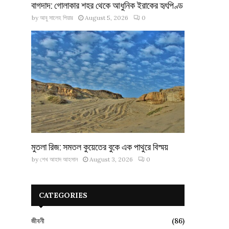
বাগদাদ: গোলাকার শহর থেকে আধুনিক ইরাকের হৃৎপিণ্ড
by
আবু সালেহ পিয়ার
August 5, 2026
0
মুতলা রিজ: সমতল কুয়েতের বুকে এক পাথুরে বিস্ময়
by
শেখ আহাদ আহসান
August 3, 2026
0
CATEGORIES
জীবনী
(86)