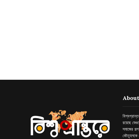
About
বিশ্বপ্রান
রয়েছে যেগু
সমাজের গল্
কৌতূহলকে 