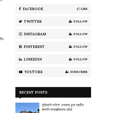
f
A
o
FACEBOOK
LIKE
r
R
:
TWITTER
FOLLOW
C
H
INSTAGRAM
FOLLOW
চীর
PINTEREST
FOLLOW
LINKEDIN
FOLLOW
YOUTUBE
SUBSCRIBE
RECENT POSTS
সুমিয়োশি তাইশা: ওসাকার বুকে প্রাচীন
জাপানি আধ্যাত্মিকতার ছোঁয়া