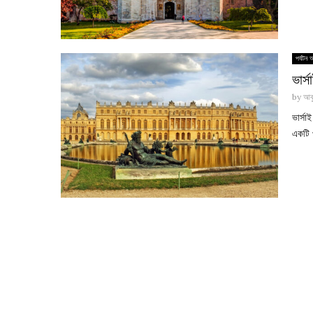
পর্যটন 
ভার্
by
আবু
ভার্সা
একটি প