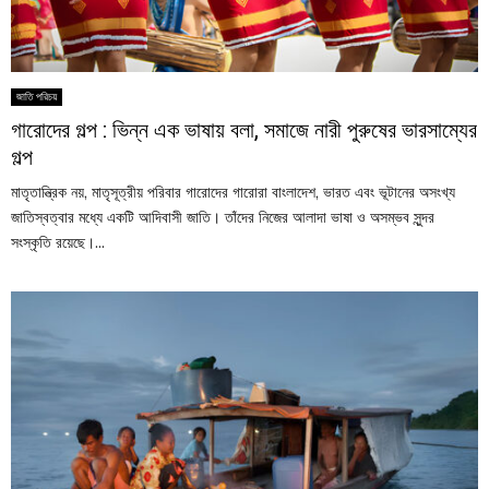
জাতি পরিচয়
গারোদের গল্প : ভিন্ন এক ভাষায় বলা, সমাজে নারী পুরুষের ভারসাম্যের
গল্প
মাতৃতান্ত্রিক নয়, মাতৃসূত্রীয় পরিবার গারোদের গারোরা বাংলাদেশ, ভারত এবং ভূটানের অসংখ্য
জাতিস্বত্বার মধ্যে একটি আদিবাসী জাতি। তাঁদের নিজের আলাদা ভাষা ও অসম্ভব সুন্দর
সংস্কৃতি রয়েছে।...