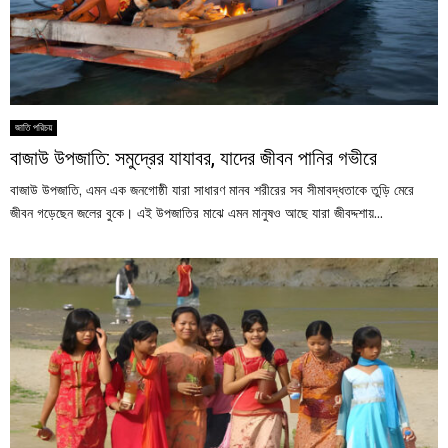
জাতি পরিচয়
বাজাউ উপজাতি: সমুদ্রের যাযাবর, যাদের জীবন পানির গভীরে
বাজাউ উপজাতি, এমন এক জনগোষ্ঠী যারা সাধারণ মানব শরীরের সব সীমাবদ্ধতাকে তুড়ি মেরে
জীবন গড়েছেন জলের বুকে। এই উপজাতির মাঝে এমন মানুষও আছে যারা জীবদ্দশায়...