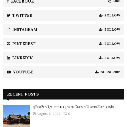
o
FACEBOOK
LIKE
r
R
:
TWITTER
FOLLOW
C
INSTAGRAM
FOLLOW
H
PINTEREST
FOLLOW
LINKEDIN
FOLLOW
YOUTUBE
SUBSCRIBE
RECENT POSTS
সুমিয়োশি তাইশা: ওসাকার বুকে প্রাচীন জাপানি আধ্যাত্মিকতার ছোঁয়া
August 6, 2026
0