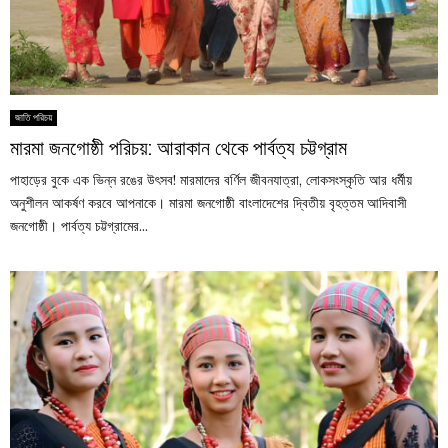
জাতি পরিচয়
মারমা জনগোষ্ঠী পরিচয়: আরাকান থেকে পার্বত্য চট্টগ্রাম
পাহাড়ের বুকে এক ভিন্ন রঙের উৎসব! মারমাদের বর্ণিল জীবনযাত্রা, লোকসংস্কৃতি আর ধর্মীয়
অনুশীলন আকর্ষণ করবে আপনাকে। মারমা জনগোষ্ঠী বাংলাদেশের দ্বিতীয় বৃহত্তম আদিবাসী
জনগোষ্ঠী। পার্বত্য চট্টগ্রামের...