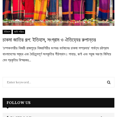
ইতিহাস
জাতি পরিচয়
চাকমা জাতির গল্প: ইতিহাস, সংগ্রাম ও ঐতিহ্যের রুপান্তর
‘চম্পকনগরীর বিজয়ী রাজপুত্র বিজয়গিরীর বংশধর বর্তমানের চাকমা সম্প্রদায়’ পার্বত্য চট্টগ্রাম
বাংলাদেশের সমৃদ্ধ এবং বৈচিত্র্যপূর্ণ সংস্কৃতির পীঠস্থান। পাহাড়, ঝর্ণা এবং সবুজ অরণ্য মিলিয়ে
যেন প্রকৃতির বিস্ময়কর...
S
e
a
S
r
c
FOLLOW US
E
h
f
A