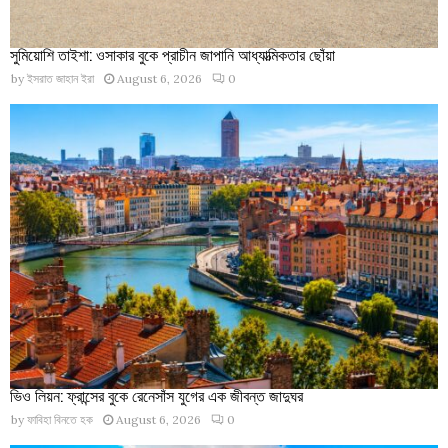
সুমিয়োশি তাইশা: ওসাকার বুকে প্রাচীন জাপানি আধ্যাত্মিকতার ছোঁয়া
by
ইসরাত জাহান ইরা
August 6, 2026
0
ভিও লিয়ন: ফ্রান্সের বুকে রেনেসাঁস যুগের এক জীবন্ত জাদুঘর
by
ফাবিহা বিনতে হক
August 6, 2026
0