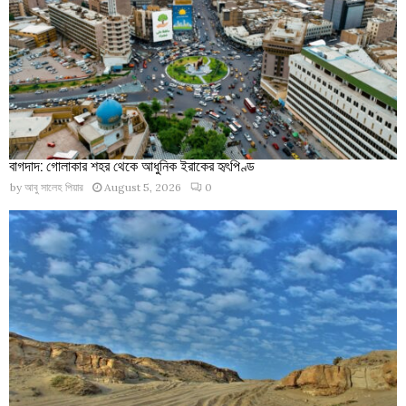
বাগদাদ: গোলাকার শহর থেকে আধুনিক ইরাকের হৃৎপিণ্ড
by
আবু সালেহ পিয়ার
August 5, 2026
0