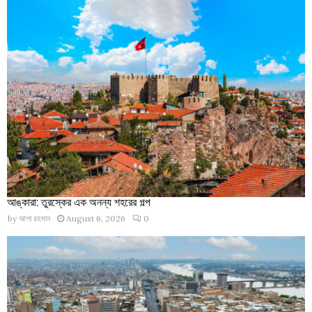
আঙ্কারা: তুরস্কের এক অনন্য শহরের গল্প
by
আশা রহমান
August 6, 2026
0