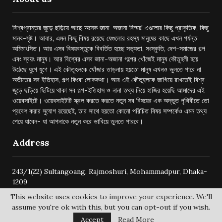
বিশ্বপ্রান্তর জুড়ে ছড়িয়ে আছে অনেক জানা-অজানা বিস্ময়! এগুলোর কিছু প্রাকৃতিক, কিছু
মানব-সৃষ্ট। আবার, এমন কিছু বিষয় রয়েছে যেগুলোর রহস্য মানুষের কাছে এখন পর্যন্ত
অমিমাংসিত। আর এসব বিষয়বস্তুকে বিবর্তিত হচ্ছে সভ্যতা, সংস্কৃতি, দেশ-সমাজের গল্প
এবং স্বয়ং মানুষ। আর বিশ্বের এসব জানা-অজানা গল্পের খোঁজেই মানুষ কৌতূহলী হয়ে
উঠেছে যুগে যুগে। এই কৌতূহলকে খোঁজার তাড়নায় হয়তো মানুষ এখনও ভুলতে পারে না
অতীতের সব ইতিহাস, গল্প কিংবা লোককথা। আর এই কৌতুহলকে জাগিয়ে রাখতেই বিশ্ব
জুড়ে ছড়িয়ে ছিটিয়ে থাকা সব গল্প-ইতিহাস ও নানা তথ্য নিয়ে হাজির হয়েছি আমাদের এই
ওয়েবসাইটে। ওয়েবসাইটটি স্ক্রল করতে করতে নতুন সব বিষয়ের এক অদ্ভুত পৃথিবীতে তো
প্রবেশ করার সুযোগ রয়েছেই, তার সাথে হয়তো কোনো পরিচিত বিষয় সম্পর্কেও এমন তথ্য
পেয়ে যাবেন- যা আপনাকে নতুন করে ভাবিয়ে তুলতে পারবে।
Address
243/1(22) Sultangoang, Rajmoshuri, Mohammadpur, Dhaka-
1209
This website uses cookies to improve your experience. We'll
assume you're ok with this, but you can opt-out if you wish.
Accept
Read More
@2024 -
bishwoprantore.com
All Right Reserved.