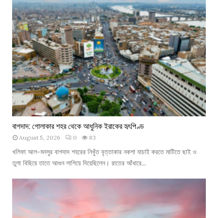
র
এ
ক
অ
ন
ন্য
শ
হ
রে
র
গ
ল্প
বা
বাগদাদ: গোলাকার শহর থেকে আধুনিক ইরাকের হৃৎপিণ্ড
গ
August 5, 2026
0
83
দা
দ
খলিফা আল-মনসুর বাগদাদ শহরের নিখুঁত বৃত্তাকার নকশা যাচাই করতে মাটিতে ছাই ও
:
তুলা বিছিয়ে তাতে আগুন লাগিয়ে দিয়েছিলেন। রাতের আঁধারে...
গো
লা
কা
র
শ