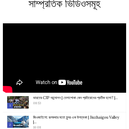
সাম্প্রতিক ভিডিওসমূহ
ভারতের CJP আন্দোলন | তেলাপোকা কেন প্রতিরোধের প্রতীক হলো? |...
08:53
1
Thumbnail
জিওজাইগো: রূপকথার মতো সুন্দর এক উপত্যকা | Jiuzhaigou Valley
youtube
|...
2
16:08