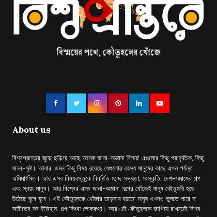
About us
বিশ্বপ্রান্তর জুড়ে ছড়িয়ে আছে অনেক জানা-অজানা বিস্ময়! এগুলোর কিছু প্রাকৃতিক, কিছু
মানব-সৃষ্ট। আবার, এমন কিছু বিষয় রয়েছে যেগুলোর রহস্য মানুষের কাছে এখন পর্যন্ত
অমিমাংসিত। আর এসব বিষয়বস্তুকে বিবর্তিত হচ্ছে সভ্যতা, সংস্কৃতি, দেশ-সমাজের গল্প
এবং স্বয়ং মানুষ। আর বিশ্বের এসব জানা-অজানা গল্পের খোঁজেই মানুষ কৌতূহলী হয়ে
উঠেছে যুগে যুগে। এই কৌতূহলকে খোঁজার তাড়নায় হয়তো মানুষ এখনও ভুলতে পারে না
অতীতের সব ইতিহাস, গল্প কিংবা লোককথা। আর এই কৌতুহলকে জাগিয়ে রাখতেই বিশ্ব