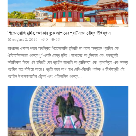
রূ
প
কা
রে
র
শিতেননোজি মন্দির: ওসাকার বুকে জাপানের প্রাচীনতম বৌদ্ধ তীর্থস্থান
শে
August 2, 2026
0
63
ষ
জাপানের ওসাকা শহরে অবস্থিত শিতেননোজি মন্দিরটি জাপানের অন্যতম প্রাচীন এবং
ঠি
ঐতিহাসিকভাবে গুরুত্বপূর্ণ একটি বৌদ্ধ মন্দির। জাপানের আধুনিকতা এবং গগনচুম্বী
কা
অট্টালিকার ভিড়ে এই মন্দিরটি যেন প্রাচীন জাপানি আধ্যাত্মিকতা এবং প্রশান্তির এক অনন্য
না
প্রতীক হয়ে দাঁড়িয়ে আছে। প্রতি বছর লাখ লাখ দেশি-বিদেশি পর্যটক ও তীর্থযাত্রী এই
প্রাচীন উপাসনালয়টির সৌন্দর্য এবং ঐতিহাসিক গুরুত্ব…