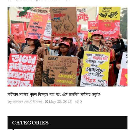
নারীবাদ মানেই পুরুষ বিদ্বেষ নয়: বরং এটা মানবিক মর্যাদার লড়াই
by
জান্নাতুল ফেরদৌসী বিন্তি
May 28, 2025
0
CATEGORIES