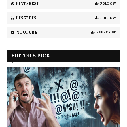
এ
PINTEREST
FOLLOW
ক
বি
LINKEDIN
FOLLOW
স্ম
য়
ক
YOUTUBE
SUBSCRIBE
র
স
বু
EDITOR'S PICK
জ
স্ব
র্গ