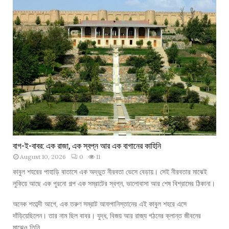
বাগ-ই-বাবর: এক রাজা, এক স্বপ্ন আর এক বাগানের কাহিনি
August 10, 2026
0
11
কাবুল শহরের পাহাড়ি বাতাসে এক অদ্ভুত নীরবতা ভেসে বেড়ায়। সেই নীরবতার মাঝেই
লুকিয়ে আছে এক পুরনো গল্প এক সম্রাটের স্বপ্ন, ভালোবাসা আর শেষ বিশ্রামের ঠিকানা।
অনেক শতাব্দী আগে, এক তরুণ সম্রাট আফগানিস্তানের এই কাবুল শহরে এসে
দাঁড়িয়েছিলেন। তার নাম ছিল বাবর। যুদ্ধ, বিজয় আর রাজ্য গঠনের ক্লান্ত জীবনের
মাঝেও তিনি…