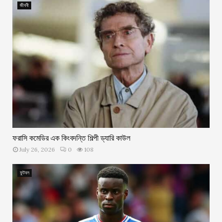
জীবনী
ফরাসি কমেডির এক কিংবদন্তি শিল্পী ড্যারি কাউল
July 26, 2026
0
108
ফুটবল