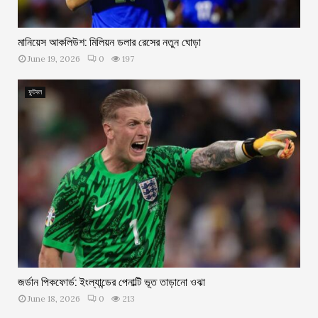
মানিয়েস আকলিউশ: মিলিয়ন ডলার রেসের নতুন ঘোড়া
June 19, 2026
0
197
ফুটবল
জর্ডান পিকফোর্ড: ইংল্যান্ডের পেনাল্টি ভূত তাড়ানো ওঝা
June 18, 2026
0
213