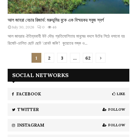
লি
ট
আ
ল
আল জাহরা নেচার রিজার্ভ: মরুভূমির বুকে এক বিস্ময়কর সবুজ স্বর্গ
ল
প্রি
July 30, 2026
0
46
জা
ন্সে
হ
আল জাহরার ঐতিহ্যবাহী উট দৌড় প্রতিযোগিতায় মানুষের বদলে উটের পিঠে বসানো হয়
র
রা
রিমোট-চালিত ছোট ছোট ‘রোবট জকি’! কুয়েতের শুষ্ক ও...
স্মৃ
নে
তি
চা
বি
1
2
3
…
62
র
জ
রি
ড়ি
জা
SOCIAL NETWORKS
ত
র্ভ
চ
:
ত্ব
ম
FACEBOOK
LIKE
র
রু
ভূ
TWITTER
FOLLOW
মি
র
INSTAGRAM
FOLLOW
বু
কে