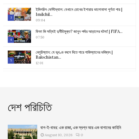
Thumbnail
ইমিলচিল ফেস্টিভ্যাল: যেখানে চোখের ইশারায় ভালোবাসা পূর্ণতা পায় |
youtube
Imilchil...
3
09:04
Thumbnail
ফিফা কি সত্যিই দুর্নীতিমুক্ত? জানুন পর্দার আড়ালের ঘটনা! | FIFA...
youtube
07:50
4
Thumbnail
বেলুচিস্তান: যে ভূখণ্ড বদলে দিতে পারে পাকিস্তানের ভবিষ্যৎ |
youtube
Balochistan...
5
12:01
Thumbnail
ইংল্যান্ড: যে দেশ পুরো পৃথিবী শাসন করেছিল | England |...
youtube
15:10
6
Thumbnail
স্পেন: গোধূলির ক্যানভাসে আঁকা রূপকথার দেশ | Spain | Bangla...
youtube
14:26
দেশ পরিচিতি
7
Thumbnail
ভারতের CJP আন্দোলন | তেলাপোকা কেন প্রতিরোধের প্রতীক হলো? |...
youtube
08:53
8
বাগ-ই-বাবর: এক রাজা, এক স্বপ্ন আর এক বাগানের কাহিনি
Thumbnail
August 10, 2026
0