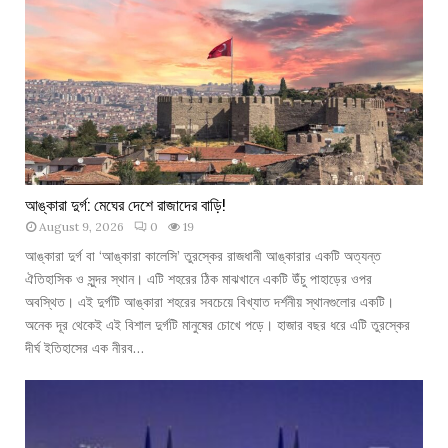
হ
র
থে
কে
আ
ধু
নি
ক
ই
রা
আঙ্কারা দুর্গ: মেঘের দেশে রাজাদের বাড়ি!
কে
August 9, 2026
0
19
র
আঙ্কারা দুর্গ বা ‘আঙ্কারা কালেসি’ তুরস্কের রাজধানী আঙ্কারার একটি অত্যন্ত
হৃ
ঐতিহাসিক ও সুন্দর স্থান। এটি শহরের ঠিক মাঝখানে একটি উঁচু পাহাড়ের ওপর
ৎ
অবস্থিত। এই দুর্গটি আঙ্কারা শহরের সবচেয়ে বিখ্যাত দর্শনীয় স্থানগুলোর একটি।
পি
অনেক দূর থেকেই এই বিশাল দুর্গটি মানুষের চোখে পড়ে। হাজার বছর ধরে এটি তুরস্কের
ণ্ড
দীর্ঘ ইতিহাসের এক নীরব…