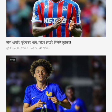
মার্ক গুয়েহি: ফুটবলার পরে, আগে চার্চের কিউট ড্রামার!
June 19, 2026
0
302
ফুটবল