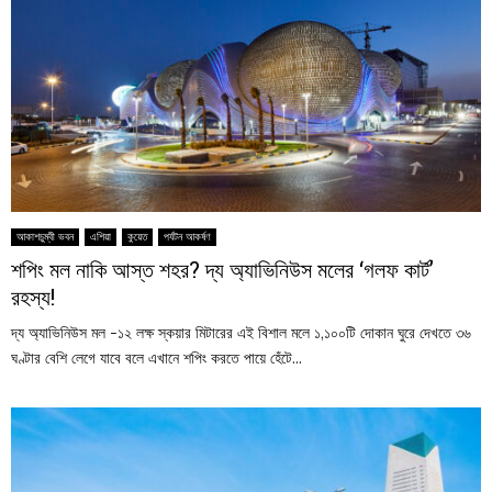
আকাশচুম্বী ভবন
এশিয়া
কুয়েত
পর্যটন আকর্ষণ
শপিং মল নাকি আস্ত শহর? দ্য অ্যাভিনিউস মলের ‘গলফ কার্ট’
রহস্য!
দ্য অ্যাভিনিউস মল -১২ লক্ষ স্কয়ার মিটারের এই বিশাল মলে ১,১০০টি দোকান ঘুরে দেখতে ৩৬
ঘণ্টার বেশি লেগে যাবে বলে এখানে শপিং করতে পায়ে হেঁটে...