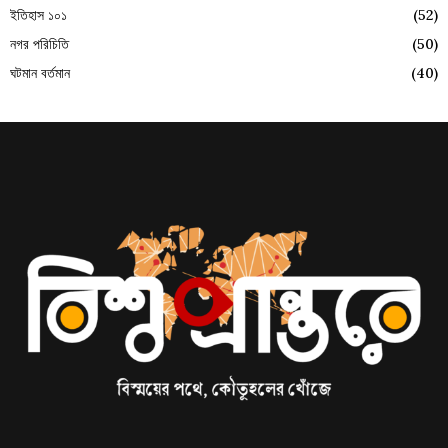
ইতিহাস ১০১
(52)
নগর পরিচিতি
(50)
ঘটমান বর্তমান
(40)