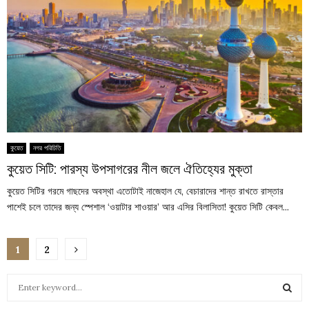
কুয়েত
নগর পরিচিতি
কুয়েত সিটি: পারস্য উপসাগরের নীল জলে ঐতিহ্যের মুক্তা
কুয়েত সিটির গরমে গাছদের অবস্থা এতোটাই নাজেহাল যে, বেচারাদের শান্ত রাখতে রাস্তার
পাশেই চলে তাদের জন্য স্পেশাল ‘ওয়াটার শাওয়ার’ আর এসির বিলাসিতা! কুয়েত সিটি কেবল...
Posts
1
2
pagination
S
e