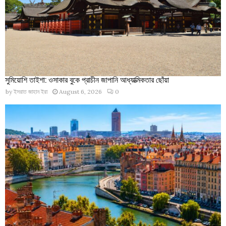
সুমিয়োশি তাইশা: ওসাকার বুকে প্রাচীন জাপানি আধ্যাত্মিকতার ছোঁয়া
by
ইসরাত জাহান ইরা
August 6, 2026
0