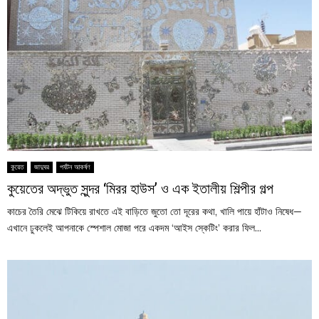
কুয়েত
জাদুঘর
পর্যটন আকর্ষণ
কুয়েতের অদ্ভুত সুন্দর ‘মিরর হাউস’ ও এক ইতালীয় শিল্পীর গল্প
কাচের তৈরি মেঝে টিকিয়ে রাখতে এই বাড়িতে জুতো তো দূরের কথা, খালি পায়ে হাঁটাও নিষেধ—
এখানে ঢুকলেই আপনাকে স্পেশাল মোজা পরে একদম ‘আইস স্কেটিং’ করার ফিল...