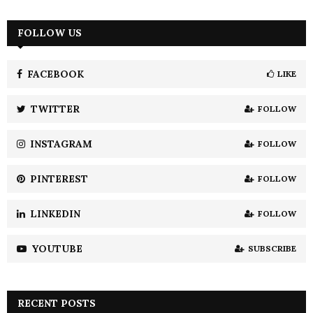
a
S
r
c
FOLLOW US
E
h
f
A
o
FACEBOOK
LIKE
r
R
:
TWITTER
FOLLOW
C
INSTAGRAM
FOLLOW
H
PINTEREST
FOLLOW
LINKEDIN
FOLLOW
YOUTUBE
SUBSCRIBE
RECENT POSTS