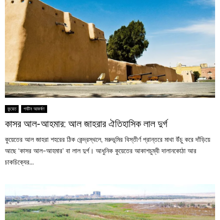
কুয়েত
পর্যটন আকর্ষণ
কাসর আল-আহমার: আল জাহরার ঐতিহাসিক লাল দুর্গ
কুয়েতের আল জাহরা শহরের ঠিক কেন্দ্রস্থলে, মরুভূমির বিস্তীর্ণ প্রান্তরে মাথা উঁচু করে দাঁড়িয়ে
আছে ‘কাসর আল-আহমার’ বা লাল দুর্গ। আধুনিক কুয়েতের আকাশচুম্বী দালানকোঠা আর
চাকচিক্যের...