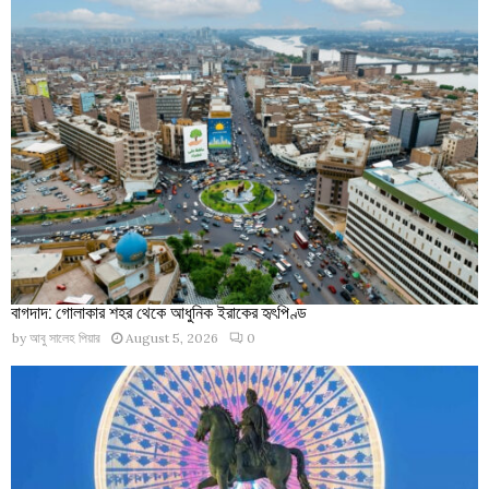
বাগদাদ: গোলাকার শহর থেকে আধুনিক ইরাকের হৃৎপিণ্ড
by
আবু সালেহ পিয়ার
August 5, 2026
0