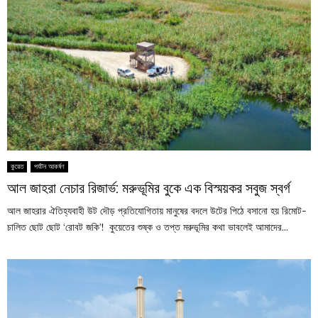
কুয়েত
পর্যটন আকর্ষণ
আল জাহরা নেচার রিজার্ভ: মরুভূমির বুকে এক বিস্ময়কর সবুজ স্বর্গ
আল জাহরার ঐতিহ্যবাহী উট দৌড় প্রতিযোগিতায় মানুষের বদলে উটের পিঠে বসানো হয় রিমোট-
চালিত ছোট ছোট ‘রোবট জকি’! কুয়েতের শুষ্ক ও তপ্ত মরুভূমির কথা ভাবলেই আমাদের...