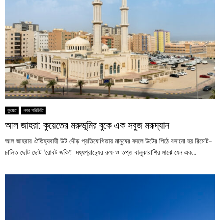
কুয়েত
নগর পরিচিতি
আল জাহরা: কুয়েতের মরুভূমির বুকে এক সবুজ মরূদ্যান
আল জাহরার ঐতিহ্যবাহী উট দৌড় প্রতিযোগিতায় মানুষের বদলে উটের পিঠে বসানো হয় রিমোট-
চালিত ছোট ছোট ‘রোবট জকি’! মধ্যপ্রাচ্যের রুক্ষ ও তপ্ত বালুকারাশির মাঝে যেন এক...