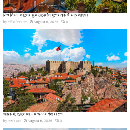
ভিও লিয়ন: ফ্রান্সের বুকে রেনেসাঁস যুগের এক জীবন্ত জাদুঘর
by
ফাবিহা বিনতে হক
August 6, 2026
0
আঙ্কারা: তুরস্কের এক অনন্য শহরের গল্প
by
আশা রহমান
August 6, 2026
0