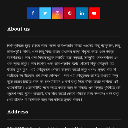
About us
বিশ্বপ্রান্তর জুড়ে ছড়িয়ে আছে অনেক জানা-অজানা বিস্ময়! এগুলোর কিছু প্রাকৃতিক, কিছু
মানব-সৃষ্ট। আবার, এমন কিছু বিষয় রয়েছে যেগুলোর রহস্য মানুষের কাছে এখন পর্যন্ত
অমিমাংসিত। আর এসব বিষয়বস্তুকে বিবর্তিত হচ্ছে সভ্যতা, সংস্কৃতি, দেশ-সমাজের গল্প
এবং স্বয়ং মানুষ। আর বিশ্বের এসব জানা-অজানা গল্পের খোঁজেই মানুষ কৌতূহলী হয়ে
উঠেছে যুগে যুগে। এই কৌতূহলকে খোঁজার তাড়নায় হয়তো মানুষ এখনও ভুলতে পারে না
অতীতের সব ইতিহাস, গল্প কিংবা লোককথা। আর এই কৌতুহলকে জাগিয়ে রাখতেই বিশ্ব
জুড়ে ছড়িয়ে ছিটিয়ে থাকা সব গল্প-ইতিহাস ও নানা তথ্য নিয়ে হাজির হয়েছি আমাদের এই
ওয়েবসাইটে। ওয়েবসাইটটি স্ক্রল করতে করতে নতুন সব বিষয়ের এক অদ্ভুত পৃথিবীতে তো
প্রবেশ করার সুযোগ রয়েছেই, তার সাথে হয়তো কোনো পরিচিত বিষয় সম্পর্কেও এমন তথ্য
পেয়ে যাবেন- যা আপনাকে নতুন করে ভাবিয়ে তুলতে পারবে।
Address