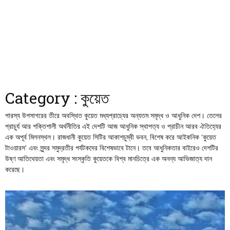
Category : কুয়েত
পারস্য উপসাগরের তীরে অবস্থিত কুয়েত মধ্যপ্রাচ্যের অন্যতম সমৃদ্ধ ও আধুনিক দেশ। তেলের
প্রাচুর্য আর শক্তিশালী অর্থনীতির এই দেশটি আজ আধুনিক স্থাপত্য ও প্রাচীন আরব ঐতিহ্যের
এক অপূর্ব মিলনস্থল। রাজধানী কুয়েত সিটির আকাশচুম্বী ভবন, বিশেষ করে আইকনিক ‘কুয়েত
টাওয়ারস’ এবং সুন্দর সমুদ্রতীর পর্যটকদের বিশেষভাবে টানে। তবে আধুনিকতার বাইরেও দেশটির
উষ্ণ আতিথেয়তা এবং সমৃদ্ধ সংস্কৃতি কুয়েতকে বিশ্ব মানচিত্রে এক অনন্য আভিজাত্য দান
করেছে।