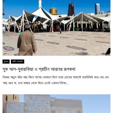
কুয়েত
পর্যটন আকর্ষণ
সুক আল-মুবারাকিয়া ও প্রাচীন আরবের রূপকথা
নিজের পছন্দে কাঁচা মাছ কিনে পাশের দোকানে দিলে তারা চোখের সামনেই বারবিকিউ করে দেয় যেন
‘মাছ ধরব না, তবে বাজার থেকে কিনে এনেই একদম টাটকা...