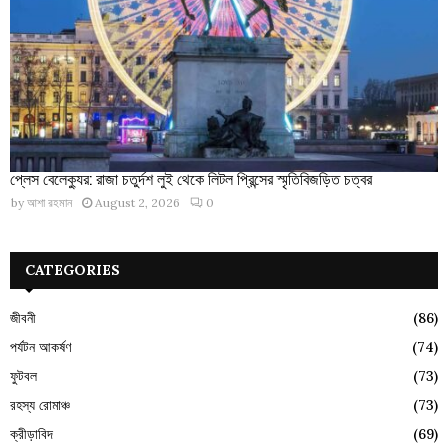
প্লেস বেলেক্যুর: রাজা চতুর্দশ লুই থেকে লিটল প্রিন্সের স্মৃতিবিজড়িত চত্বর
by
আশা রহমান
August 2, 2026
0
CATEGORIES
জীবনী
(86)
পর্যটন আকর্ষণ
(74)
ফুটবল
(73)
রহস্য রোমাঞ্চ
(73)
ক্রীড়াবিদ
(69)