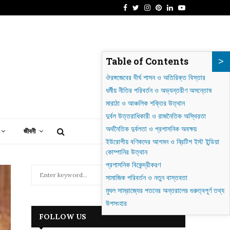
Facebook
Twitter
Instagram
Pinterest
Linkedin
Youtube
াগদাদ: গোলাকার শহর থেকে আধুনিক ইরাকের হৃৎপিণ্ড
Table of Contents
ঔরঙ্গজেবের দীর্ঘ শাসন ও অতিরিক্ত বিস্তার
ধর্মীয় নীতির পরিবর্তন ও অভ্যন্তরীণ অসন্তোষ
মারাঠা ও আঞ্চলিক শক্তির উত্থান
দুর্বল উত্তরাধিকারী ও রাজনৈতিক অস্থিরতা
অর্থনৈতিক দুর্বলতা ও প্রশাসনিক অবক্ষয়
জীবনী
ইউরোপীয় বণিকদের আগমন ও ব্রিটিশ ইস্ট ইন্ডিয়া
কোম্পানির উত্থান
প্রশাসনিক বিকেন্দ্রীকরণ
S
সামাজিক পরিবর্তন ও নতুন বাস্তবতা
e
মুঘল সাম্রাজ্যের পতনের অন্তরালের গুরুত্বপূর্ণ তথ্য
a
S
r
উপসংহার
c
E
FOLLOW US
h