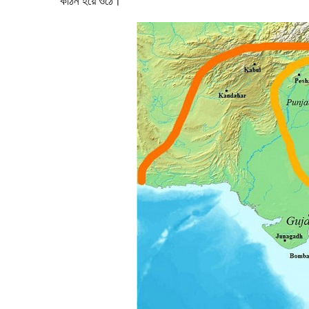
কঠিন হয়ে ওঠে।