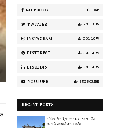
f
A
o
FACEBOOK
LIKE
r
R
:
TWITTER
FOLLOW
C
H
INSTAGRAM
FOLLOW
PINTEREST
FOLLOW
LINKEDIN
FOLLOW
YOUTUBE
SUBSCRIBE
RECENT POSTS
িল
সুমিয়োশি তাইশা: ওসাকার বুকে প্রাচীন
জাপানি আধ্যাত্মিকতার ছোঁয়া