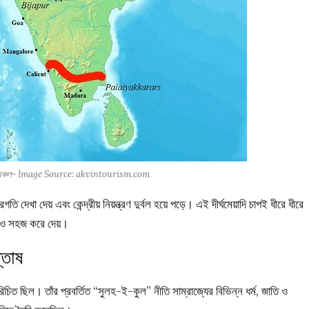
ান অঞ্চল- Image Source: akvintourism.com
ি দেখা দেয় এবং কেন্দ্রীয় নিয়ন্ত্রণ দুর্বল হয়ে পড়ে। এই দীর্ঘমেয়াদি চাপই ধীরে ধীরে
আরও সহজ করে দেয়।
্তোষ
িত ছিল। তাঁর প্রবর্তিত “সুলহ-ই-কুল” নীতি সাম্রাজ্যের বিভিন্ন ধর্ম, জাতি ও