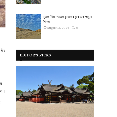
মুতলা রিজ: সমতল কুয়েতের বুকে এক পাথুরে
বিস্ময়
August 3, 2026
0
 ধীর
EDITOR'S PICKS
ছর
টিল।
চ