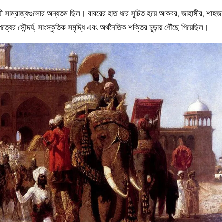
ায়ী সাম্রাজ্যগুলোর অন্যতম ছিল। বাবরের হাত ধরে সূচিত হয়ে আকবর, জাহাঙ্গীর, শাহজ
যের সৌন্দর্য, সাংস্কৃতিক সমৃদ্ধি এবং অর্থনৈতিক শক্তির চূড়ায় পৌঁছে গিয়েছিল।