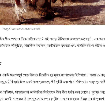
জ্য- Image Source: en.namu.wiki
ে ধীরে ধীরে পতনের দিকে এগিয়ে গেল? এই প্রশ্ন ইতিহাসে আজও গুরুত্বপূর্ণ। এর পতন
নৈতিক অস্থিরতা, সামাজিক বিভাজন, অর্থনৈতিক দুর্বলতা এবং সামরিক চাপের জটিল ও
র
র একটি গুরুত্বপূর্ণ মোড় হিসেবে বিবেচিত হয় মুঘল সাম্রাজ্যের ইতিহাসে। প্রায় ৪৯ ব
ন্তু এই বিস্তার ছিল একইসঙ্গে ব্যয়বহুল, দীর্ঘস্থায়ী এবং প্রশাসনিকভাবে অত্যন্ত জ
মরিক অভিযান, সাম্রাজ্যের অর্থনৈতিক ভিত্তিকে ধীরে ধীরে দুর্বল করে তোলে। যুদ্ধের খর
। একই সঙ্গে এত বিশাল ভূখণ্ড একক কেন্দ্রীয় শাসনের মাধ্যমে নিয়ন্ত্রণ করা ক্রমশ