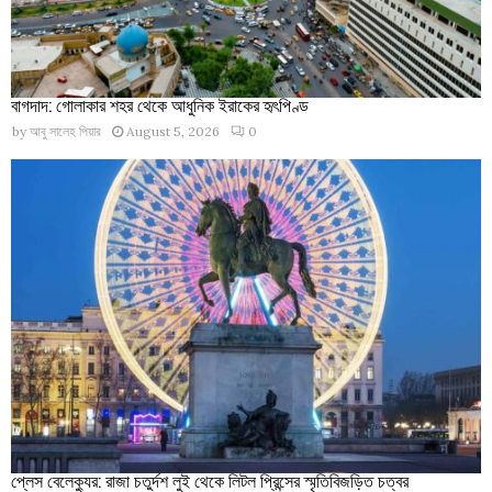
বাগদাদ: গোলাকার শহর থেকে আধুনিক ইরাকের হৃৎপিণ্ড
by
আবু সালেহ পিয়ার
August 5, 2026
0
প্লেস বেলেক্যুর: রাজা চতুর্দশ লুই থেকে লিটল প্রিন্সের স্মৃতিবিজড়িত চত্বর