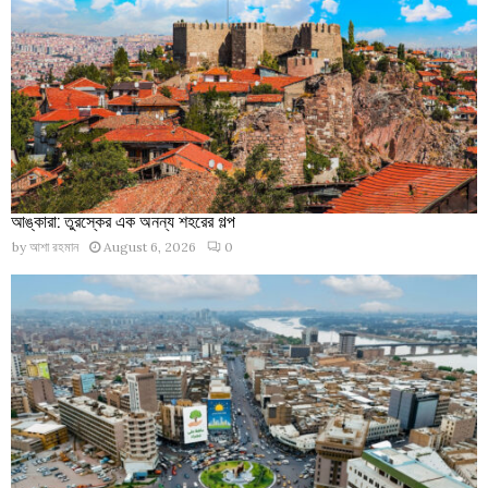
আঙ্কারা: তুরস্কের এক অনন্য শহরের গল্প
by
আশা রহমান
August 6, 2026
0