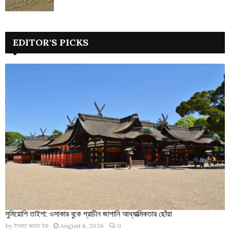
EDITOR'S PICKS
সুমিয়োশি তাইশা: ওসাকার বুকে প্রাচীন জাপানি আধ্যাত্মিকতার ছোঁয়া
by
ইসরাত জাহান ইরা
August 6, 2026
0