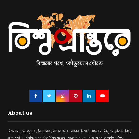
About us
বিশ্বপ্রান্তর জুড়ে ছড়িয়ে আছে অনেক জানা-অজানা বিস্ময়! এগুলোর কিছু প্রাকৃতিক, কিছু
মানব-সৃষ্ট। আবার, এমন কিছু বিষয় রয়েছে যেগুলোর রহস্য মানুষের কাছে এখন পর্যন্ত