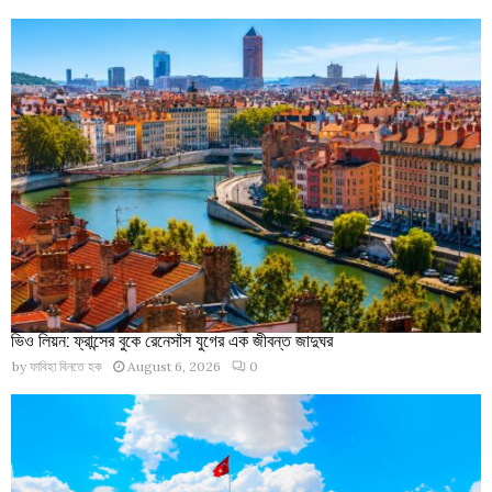
ভিও লিয়ন: ফ্রান্সের বুকে রেনেসাঁস যুগের এক জীবন্ত জাদুঘর
by
ফাবিহা বিনতে হক
August 6, 2026
0