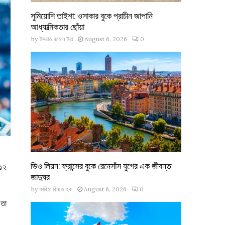
সুমিয়োশি তাইশা: ওসাকার বুকে প্রাচীন জাপানি
আধ্যাত্মিকতার ছোঁয়া
by
ইসরাত জাহান ইরা
August 6, 2026
0
ভিও লিয়ন: ফ্রান্সের বুকে রেনেসাঁস যুগের এক জীবন্ত
০১২
জাদুঘর
by
ফাবিহা বিনতে হক
August 6, 2026
0
 তা