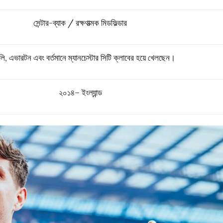
সেন্টার-ব্যাক / রক্ষণাত্মক মিডফিল্ডার
সলি, এভারটন এবং বর্তমানে ম্যানচেস্টার সিটি ক্লাবের হয়ে খেলছেন।
২০১৪–
ইংল্যান্ড