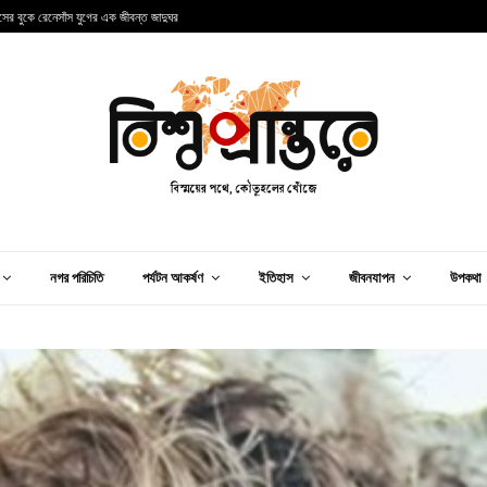
্কের এক অনন্য শহরের গল্প
ব
নগর পরিচিতি
পর্যটন আকর্ষণ
ইতিহাস
জীবনযাপন
উপকথা