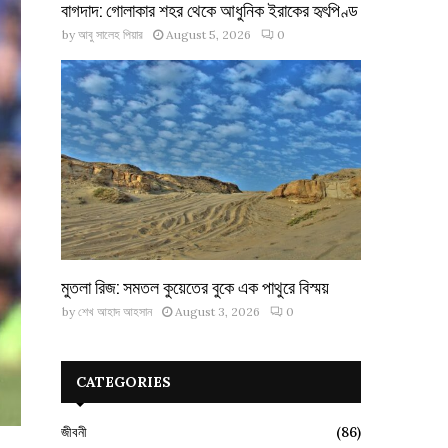
বাগদাদ: গোলাকার শহর থেকে আধুনিক ইরাকের হৃৎপিণ্ড
by
আবু সালেহ পিয়ার
August 5, 2026
0
মুতলা রিজ: সমতল কুয়েতের বুকে এক পাথুরে বিস্ময়
by
শেখ আহাদ আহসান
August 3, 2026
0
CATEGORIES
জীবনী
(86)