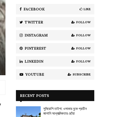
f
A
o
FACEBOOK
LIKE
r
R
:
TWITTER
FOLLOW
C
H
INSTAGRAM
FOLLOW
PINTEREST
FOLLOW
LINKEDIN
FOLLOW
YOUTUBE
SUBSCRIBE
RECENT POSTS
সুমিয়োশি তাইশা: ওসাকার বুকে প্রাচীন
জাপানি আধ্যাত্মিকতার ছোঁয়া