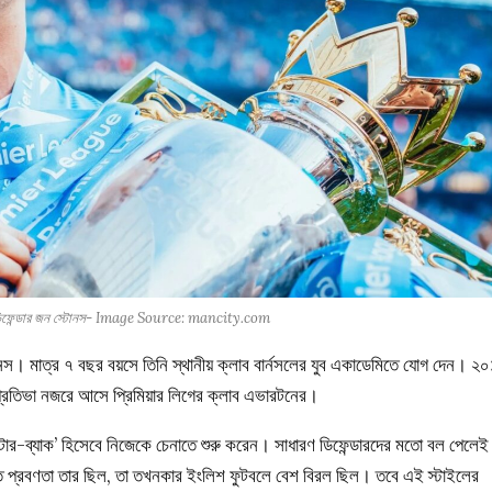
াল ডিফেন্ডার জন স্টোনস- Image Source: mancity.com
োনস। মাত্র ৭ বছর বয়সে তিনি স্থানীয় ক্লাব বার্নসলের যুব একাডেমিতে যোগ দেন। ২
প্রতিভা নজরে আসে প্রিমিয়ার লিগের ক্লাব এভারটনের।
্টার-ব্যাক’ হিসেবে নিজেকে চেনাতে শুরু করেন। সাধারণ ডিফেন্ডারদের মতো বল পেলেই
জাত প্রবণতা তার ছিল, তা তখনকার ইংলিশ ফুটবলে বেশ বিরল ছিল। তবে এই স্টাইলের