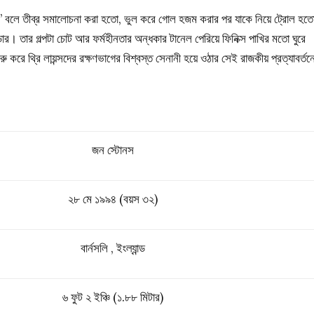
ন্ডার’ বলে তীব্র সমালোচনা করা হতো, ভুল করে গোল হজম করার পর যাকে নিয়ে ট্রোল হত
ডার। তার গল্পটা চোট আর ফর্মহীনতার অন্ধকার টানেল পেরিয়ে ফিনিক্স পাখির মতো ঘুরে
রু করে থ্রি লায়ন্সদের রক্ষণভাগের বিশ্বস্ত সেনানী হয়ে ওঠার সেই রাজকীয় প্রত্যাবর্তন
জন স্টোনস
২৮ মে ১৯৯৪ (বয়স ৩২)
বার্নসলি , ইংল্যান্ড
৬ ফুট ২ ইঞ্চি (১.৮৮ মিটার)