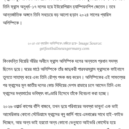
তিনি ফ্রান্স অনুর্ধ্ব-১৭ দলের হয়ে ইউরোপিয়ান চ্যাম্পিয়নশিপ জেতেন। তবে
আন্তর্জাতিক অঙ্গনে তিনি সবচেয়ে বড় আলো ছড়ান ২০২৪ সালের প্যারিস
অলিম্পিকে।
২০২৪ এর প্যারিস অলিম্পিকে দেজিরে দুয়ে- Image Source:
getfootballnewsgermany.com
কিংবদন্তি থিয়েরি অঁরির অধীনে ফ্রান্স অলিম্পিক দলের অন্যতম প্রধান সদস্য
ছিলেন দুয়ে। ঘরের মাঠে অলিম্পিকে তাঁর জাদুকরী পারফরম্যান্স ফ্রান্সকে ফাইনালে
তুলতে সাহায্য করে এবং তিনি রৌপ্য পদক জয় করেন। অলিম্পিকের এই সাফল্যের
পর ফ্রান্সের মূল জাতীয় দলের কোচ দিদিয়ের দেশম রাডারে চলে আসেন তিনি এবং
ফ্রান্সের মধ্যমাঠের ভবিষ্যৎ কাণ্ডারি হিসেবে তাঁকে বিবেচনা করা হচ্ছে।
২০২৬ ওয়ার্ল্ড কাপের বাঁশি বাজবে, তখন দুয়ে পরিবারের অবস্থা ভাবুন! এক ভাই
আমেরিকার কোনো স্টেডিয়ামে ফ্রান্সের ব্লু জার্সি গায়ে এমবাপ্পের সাথে হাই-ফাইভ
দিচ্ছেন, আর অন্য ভাই হয়তো অন্য কোনো ভেন্যুতে আইভরি কোস্টের হয়ে