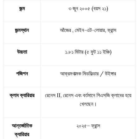
জন্ম
৩ জুন ২০০৫ (বয়স ২১)
জন্মস্থান
আঁজের , মেইন-এট-লোয়ার, ফ্রান্স
উচ্চতা
১.৮১ মিটার (৫ ফুট ১১ ইঞ্চি)
পজিশন
আক্রমণাত্মক মিডফিল্ডার / উইঙ্গার
ক্লাব ক্যারিয়ার
রেনেস II, রেনেস এবং বর্তমানে পিএসজি ক্লাবের হয়ে
খেলছেন।
আন্তর্জাতিক
২০২৫–
ফ্রান্স
ক্যারিয়ার