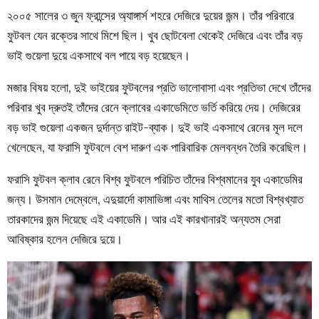
২০০৫ সালের ৩ জুন ফ্রান্সের অ্যাঙ্গার্স শহরে দেজিরে দুয়ের জন্ম। তাঁর পরিবারে
ফুটবল যেন রক্তের সাথে মিশে ছিল। খুব ছোটবেলা থেকেই দেজিরে এবং তাঁর বড়
ভাই গুয়েলা দুয়ে একসাথে বল পায়ে বড় হয়েছেন।
মজার বিষয় হলো, দুই ভাইয়ের ফুটবলের প্রতি ভালোবাসা এবং প্রতিভা দেখে তাঁদের
পরিবার খুব দ্রুতই তাঁদের রেনে ক্লাবের একাডেমিতে ভর্তি করিয়ে দেয়। দেজিরের
বড় ভাই গুয়েলা একজন দুর্দান্ত রাইট-ব্যাক। দুই ভাই একসাথে রেনের মূল দলে
খেলেছেন, যা ফরাসি ফুটবলে বেশ দারুণ এক পারিবারিক মেলবন্ধন তৈরি করেছিল।
ফরাসি ফুটবল ক্লাব রেনে বিশ্ব ফুটবলে পরিচিত তাঁদের বিশ্বমানের যুব একাডেমির
জন্য। উসমান দেম্বেলে, এদুয়ার্দো কামাভিঙ্গা এবং মাথিস তেলের মতো বিশ্বখ্যাত
তারকাদের জন্ম দিয়েছে এই একাডেমি। আর এই কারখানারই অন্যতম সেরা
আবিষ্কার হলেন দেজিরে দুয়ে।