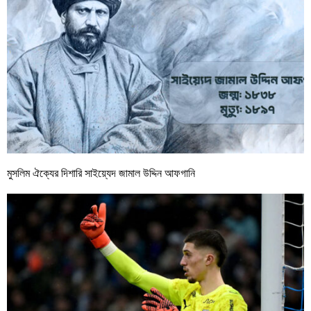
মুসলিম ঐক্যের দিশারি সাইয়্যেদ জামাল উদ্দিন আফগানি