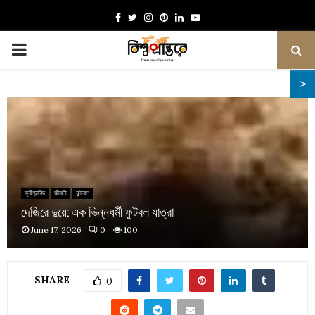
Facebook
Twitter
Instagram
Pinterest
Linkedin
Youtube
PRIMARY
MENU
ক্রীড়াবিদ
জীবনী
ফুটবল
দেজিরে দুয়ে: এক ভিন্নধর্মী ফুটবল যাত্রা
June 17, 2026
0
100
SHARE
0