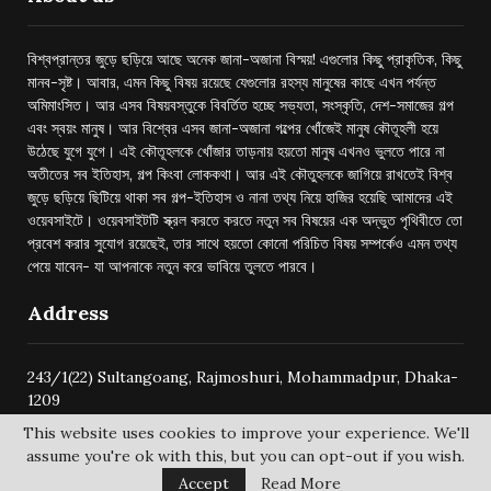
বিশ্বপ্রান্তর জুড়ে ছড়িয়ে আছে অনেক জানা-অজানা বিস্ময়! এগুলোর কিছু প্রাকৃতিক, কিছু
মানব-সৃষ্ট। আবার, এমন কিছু বিষয় রয়েছে যেগুলোর রহস্য মানুষের কাছে এখন পর্যন্ত
অমিমাংসিত। আর এসব বিষয়বস্তুকে বিবর্তিত হচ্ছে সভ্যতা, সংস্কৃতি, দেশ-সমাজের গল্প
এবং স্বয়ং মানুষ। আর বিশ্বের এসব জানা-অজানা গল্পের খোঁজেই মানুষ কৌতূহলী হয়ে
উঠেছে যুগে যুগে। এই কৌতূহলকে খোঁজার তাড়নায় হয়তো মানুষ এখনও ভুলতে পারে না
অতীতের সব ইতিহাস, গল্প কিংবা লোককথা। আর এই কৌতুহলকে জাগিয়ে রাখতেই বিশ্ব
জুড়ে ছড়িয়ে ছিটিয়ে থাকা সব গল্প-ইতিহাস ও নানা তথ্য নিয়ে হাজির হয়েছি আমাদের এই
ওয়েবসাইটে। ওয়েবসাইটটি স্ক্রল করতে করতে নতুন সব বিষয়ের এক অদ্ভুত পৃথিবীতে তো
প্রবেশ করার সুযোগ রয়েছেই, তার সাথে হয়তো কোনো পরিচিত বিষয় সম্পর্কেও এমন তথ্য
পেয়ে যাবেন- যা আপনাকে নতুন করে ভাবিয়ে তুলতে পারবে।
Address
243/1(22) Sultangoang, Rajmoshuri, Mohammadpur, Dhaka-
1209
This website uses cookies to improve your experience. We'll
assume you're ok with this, but you can opt-out if you wish.
Accept
Read More
@2024 -
bishwoprantore.com
All Right Reserved.