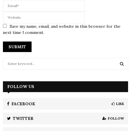
Save my name, email, and website in this browser for the
next time I comment.
S
e
a
S
r
c
FOLLOW US
E
h
f
A
o
FACEBOOK
LIKE
r
R
:
TWITTER
FOLLOW
C