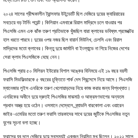
মধ্যে তিনি ৮টি গোল এবং ৭টি অ্যাসিস্ট করেন।
২০২৪ সালের গ্রীষ্মকালীন ট্রান্সফার উইন্ডোটি ছিল দেজিরে দুয়ের ক্যারিয়ারের
সবচেয়ে বড় টার্নিং পয়েন্ট। কিলিয়ান এমবাপ্পে রিয়াল মাদ্রিদে চলে যাওয়ার পর
পিএসজি এমন এক ঝাঁক তরুণ প্রতিভাকে খুঁজছিল যারা ক্লাবের ভবিষ্যৎ প্রজেক্টের
হাল ধরতে পারবে। দুয়ের ওপর নজর ছিল বায়ার্ন মিউনিখ, চেলসি এবং রিয়াল
মাদ্রিদের মতো ক্লাবের। কিন্তু দুয়ে জার্মানি বা ইংল্যান্ডে না গিয়ে নিজের দেশের
সেরা ক্লাব পিএসজিকে বেছে নেন।
পিএসজি প্রায় ৫০ মিলিয়ন ইউরোর বিশাল অঙ্কের বিনিময়ে এই ১৯ বছর বয়সী
ফরাসি মিডফিল্ডারকে ৫ বছরের চুক্তিতে পার্ক দেস প্রিন্সেসে নিয়ে আসে। পিএসজি
ম্যানেজার লুইস এনরিকে তরুণ খেলোয়াড়দের নিয়ে কাজ করার জন্য বিশ্বখ্যাত।
এনরিকের অধীনে দুয়ে দ্রুতই পিএসজির মাঝমাঠ ও আক্রমণভাগের অন্যতম
প্রধান অস্ত্র হয়ে ওঠেন। ওসমানে দেম্বেলে, ব্র্যাডলি বারকোলা এবং ওয়ারেন
জাইর-এমেরির মতো তরুণ ফরাসি তারকাদের সাথে দুয়ের জুটিকে পিএসজির নতুন
যুগের সূচনা বলা হচ্ছে।
ফ্রান্সের যুব দলে দেজিরে দুয়ে সবসময়ই একজন নিয়মিত মুখ ছিলেন। ২০২২ সালে