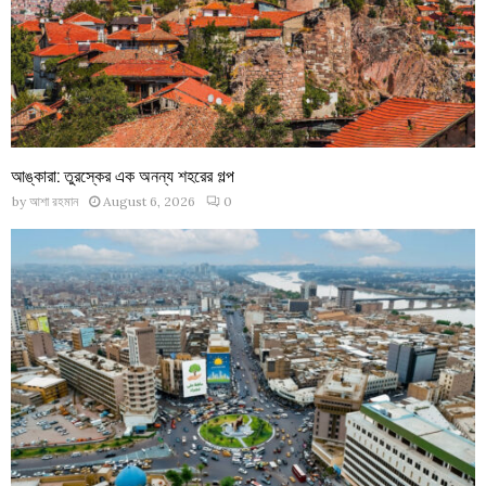
আঙ্কারা: তুরস্কের এক অনন্য শহরের গল্প
by
আশা রহমান
August 6, 2026
0