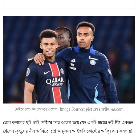
দেজিরে দুয়ে এবং তার ভাই গুয়েলা– Image Source: pictures.tribuna.com
রেনে ক্লাবের দুই ভাই দেজিরে আর গুয়েলা দুয়ে যেন একই মায়ের দুই পিঠ একজন
খেলেন ফ্রান্সের নীল জার্সিতে, তো অন্যজন আইভরি কোস্টের আফ্রিকান কমলায়!