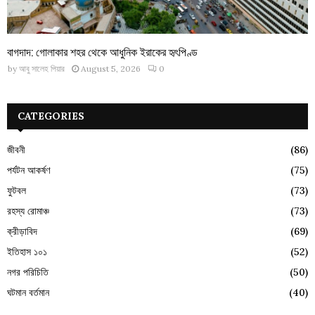
বাগদাদ: গোলাকার শহর থেকে আধুনিক ইরাকের হৃৎপিণ্ড
by
আবু সালেহ পিয়ার
August 5, 2026
0
CATEGORIES
জীবনী
(86)
পর্যটন আকর্ষণ
(75)
ফুটবল
(73)
রহস্য রোমাঞ্চ
(73)
ক্রীড়াবিদ
(69)
ইতিহাস ১০১
(52)
নগর পরিচিতি
(50)
ঘটমান বর্তমান
(40)