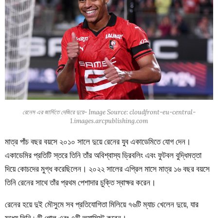
রেনেস এর জার্সিতে দেজিরে দুয়ে- Image Source: cloudfront-eu-central-
1.images.arcpublishing.com
মাত্র পাঁচ বছর বয়সে ২০১০ সালে দুয়ে রেনের যুব একাডেমিতে যোগ দেন।
একাডেমির প্রতিটি স্তরে তিনি তাঁর অবিশ্বাস্য ড্রিবলিং এবং ফুটবল বুদ্ধিমত্তা
দিয়ে কোচদের মুগ্ধ করেছিলেন। ২০২২ সালের এপ্রিল মাসে মাত্র ১৬ বছর বয়সে
তিনি রেনের সাথে তাঁর প্রথম পেশাদার চুক্তি স্বাক্ষর করেন।
রেনের হয়ে দুই মৌসুমে সব প্রতিযোগিতা মিলিয়ে ৭৬টি ম্যাচ খেলেন দুয়ে, যার