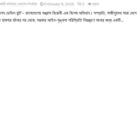
াজাদী ফাবিয়ানা ফেরদৌস সিনথিয়া
February 9, 2025
0
680
শন ডেভিল হান্ট’- বাংলাদেশের সন্ত্রাস বিরোধী এক বিশেষ অভিযান। সম্প্রতি, গাজীপুরসহ সারা দেশে
াসী হামলার ঘটনার পর থেকে, সরকার আইন-শৃঙ্খলা পরিস্থিতি নিয়ন্ত্রণে আনার জন্য একটি...