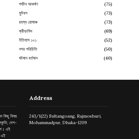
পর্যটন আকর্ষণ
(75)
ফুটবল
(73)
রহস্য রোমাঞ্চ
(73)
ক্রীড়াবিদ
(69)
ইতিহাস ১০১
(52)
নগর পরিচিতি
(50)
ঘটমান বর্তমান
(40)
Address
ন কিছু বিষয়
243/1(22) Sultangoang, Rajmoshuri,
্কৃতি, দেশ-
Mohammadpur, Dhaka-1209
ুগে। এই
র এই