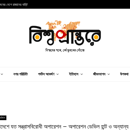
 মেঘের দেশে রাজাদের বাড়ি!
স
নগর পরিচিতি
পর্যটন আকর্ষণ
ইতিহাস
জীবনযাপন
উপকথা
র্তমান
াদেশে যত সন্ত্রাসবিরোধী অপারেশন – অপারেশন ডেভিল হান্ট ও অন্যান্য