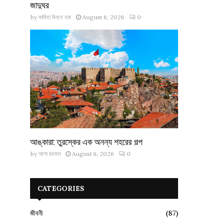
জাদুঘর
by
ফাবিহা বিনতে হক
August 6, 2026
0
আঙ্কারা: তুরস্কের এক অনন্য শহরের গল্প
by
আশা রহমান
August 6, 2026
0
CATEGORIES
জীবনী
(87)