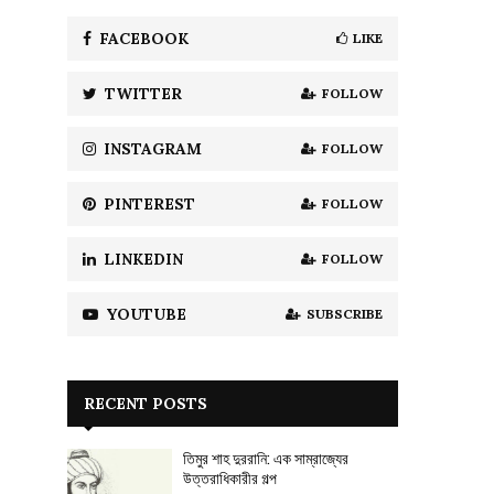
f
A
o
FACEBOOK
LIKE
r
R
:
TWITTER
FOLLOW
C
H
INSTAGRAM
FOLLOW
PINTEREST
FOLLOW
LINKEDIN
FOLLOW
YOUTUBE
SUBSCRIBE
RECENT POSTS
তিমুর শাহ দুররানি: এক সাম্রাজ্যের
উত্তরাধিকারীর গল্প