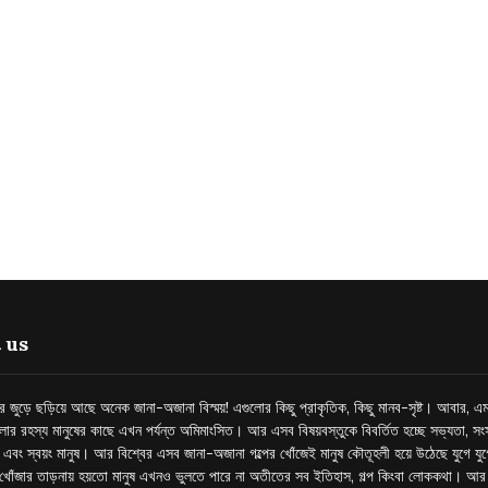
 us
্তর জুড়ে ছড়িয়ে আছে অনেক জানা-অজানা বিস্ময়! এগুলোর কিছু প্রাকৃতিক, কিছু মানব-সৃষ্ট। আবার, এম
লোর রহস্য মানুষের কাছে এখন পর্যন্ত অমিমাংসিত। আর এসব বিষয়বস্তুকে বিবর্তিত হচ্ছে সভ্যতা, সংস
প এবং স্বয়ং মানুষ। আর বিশ্বের এসব জানা-অজানা গল্পের খোঁজেই মানুষ কৌতূহলী হয়ে উঠেছে যুগে য
খোঁজার তাড়নায় হয়তো মানুষ এখনও ভুলতে পারে না অতীতের সব ইতিহাস, গল্প কিংবা লোককথা। আ