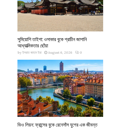
সুমিয়োশি তাইশা: ওসাকার বুকে প্রাচীন জাপানি
আধ্যাত্মিকতার ছোঁয়া
by
ইসরাত জাহান ইরা
August 6, 2026
0
ভিও লিয়ন: ফ্রান্সের বুকে রেনেসাঁস যুগের এক জীবন্ত