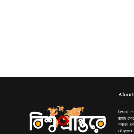
About
বিশ্বপ্রান
রয়েছে যেগু
সমাজের গল্
কৌতূহলকে 