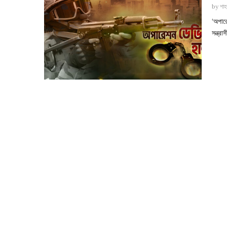
by
শাহ
‘অপারে
সন্ত্র