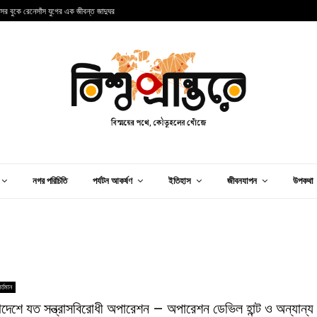
ন্সের বুকে রেনেসাঁস যুগের এক জীবন্ত জাদুঘর
আ
নগর পরিচিতি
পর্যটন আকর্ষণ
ইতিহাস
জীবনযাপন
উপকথা
র্তমান
াদেশে যত সন্ত্রাসবিরোধী অপারেশন – অপারেশন ডেভিল হান্ট ও অন্যান্য