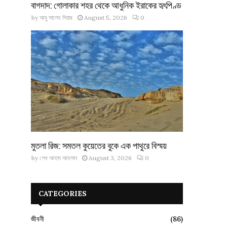
বাগদাদ: গোলাকার শহর থেকে আধুনিক ইরাকের হৃৎপিণ্ড
by
আবু সালেহ পিয়ার
August 5, 2026
0
মুতলা রিজ: সমতল কুয়েতের বুকে এক পাথুরে বিস্ময়
by
শেখ আহাদ আহসান
August 3, 2026
0
CATEGORIES
জীবনী
(86)