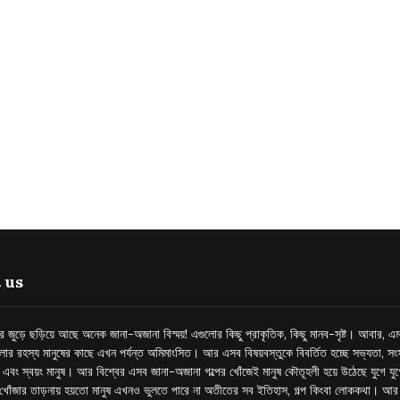
 us
্তর জুড়ে ছড়িয়ে আছে অনেক জানা-অজানা বিস্ময়! এগুলোর কিছু প্রাকৃতিক, কিছু মানব-সৃষ্ট। আবার, এম
লোর রহস্য মানুষের কাছে এখন পর্যন্ত অমিমাংসিত। আর এসব বিষয়বস্তুকে বিবর্তিত হচ্ছে সভ্যতা, সংস
প এবং স্বয়ং মানুষ। আর বিশ্বের এসব জানা-অজানা গল্পের খোঁজেই মানুষ কৌতূহলী হয়ে উঠেছে যুগে য
খোঁজার তাড়নায় হয়তো মানুষ এখনও ভুলতে পারে না অতীতের সব ইতিহাস, গল্প কিংবা লোককথা। আ