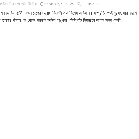
াজাদী ফাবিয়ানা ফেরদৌস সিনথিয়া
February 9, 2025
0
679
শন ডেভিল হান্ট’- বাংলাদেশের সন্ত্রাস বিরোধী এক বিশেষ অভিযান। সম্প্রতি, গাজীপুরসহ সারা দেশে
াসী হামলার ঘটনার পর থেকে, সরকার আইন-শৃঙ্খলা পরিস্থিতি নিয়ন্ত্রণে আনার জন্য একটি...