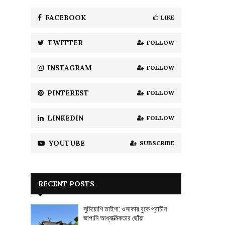
f
A
o
FACEBOOK
LIKE
r
R
:
TWITTER
FOLLOW
C
H
INSTAGRAM
FOLLOW
PINTEREST
FOLLOW
LINKEDIN
FOLLOW
YOUTUBE
SUBSCRIBE
RECENT POSTS
সুমিয়োশি তাইশা: ওসাকার বুকে প্রাচীন
জাপানি আধ্যাত্মিকতার ছোঁয়া