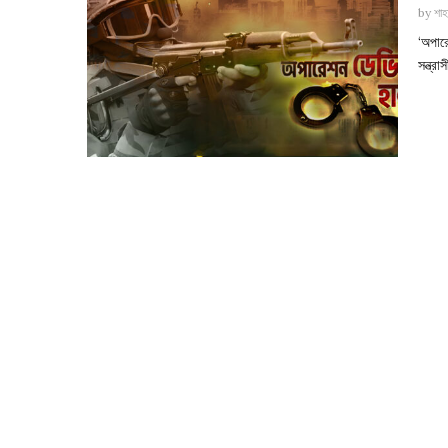
by
শাহ
‘অপারে
সন্ত্র