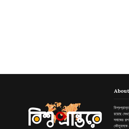
About
বিশ্বপ্রান
রয়েছে যেগু
সমাজের গল্
কৌতূহলকে 