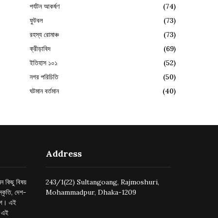
পর্যটন আকর্ষণ
(74)
ফুটবল
(73)
রহস্য রোমাঞ্চ
(73)
ক্রীড়াবিদ
(69)
ইতিহাস ১০১
(52)
নগর পরিচিতি
(50)
ঘটমান বর্তমান
(40)
Address
ন কিছু বিষয়
243/1(22) Sultangoang, Rajmoshuri,
্কৃতি, দেশ-
Mohammadpur, Dhaka-1209
ুগে। এই
র এই