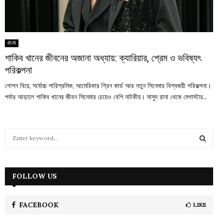
জীবনী
শাকিব খানের জীবনের অজানা অধ্যায়: ক্যারিয়ার, প্রেম ও ভবিষ্যৎ
পরিকল্পনা
গোপন বিয়ে, সর্বোচ্চ পারিশ্রমিক, আমেরিকার গ্রিন কার্ড আর নতুন সিনেমার বিশ্বজয়ী পরিকল্পনা।
পর্দার আড়ালে শাকিব খানের জীবন সিনেমার চেয়েও বেশি নাটকীয়। মাসুদ রানা থেকে মেগাস্টার...
S
e
a
S
r
c
FOLLOW US
E
h
f
A
o
FACEBOOK
LIKE
r
R