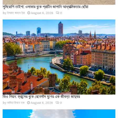
সুমিয়োশি তাইশা: ওসাকার বুকে প্রাচীন জাপানি আধ্যাত্মিকতার ছোঁয়া
by
ইসরাত জাহান ইরা
August 6, 2026
0
ভিও লিয়ন: ফ্রান্সের বুকে রেনেসাঁস যুগের এক জীবন্ত জাদুঘর
by
ফাবিহা বিনতে হক
August 6, 2026
0