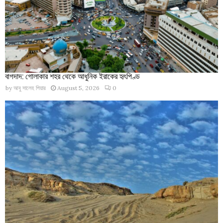
বাগদাদ: গোলাকার শহর থেকে আধুনিক ইরাকের হৃৎপিণ্ড
by
আবু সালেহ পিয়ার
August 5, 2026
0