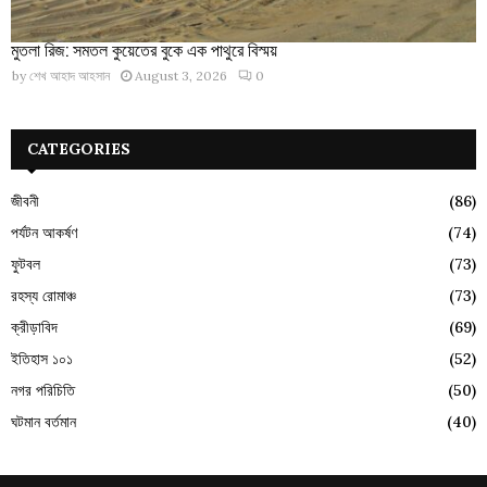
মুতলা রিজ: সমতল কুয়েতের বুকে এক পাথুরে বিস্ময়
by
শেখ আহাদ আহসান
August 3, 2026
0
CATEGORIES
জীবনী
(86)
পর্যটন আকর্ষণ
(74)
ফুটবল
(73)
রহস্য রোমাঞ্চ
(73)
ক্রীড়াবিদ
(69)
ইতিহাস ১০১
(52)
নগর পরিচিতি
(50)
ঘটমান বর্তমান
(40)