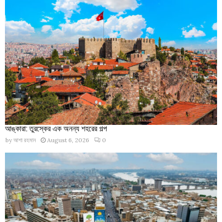
আঙ্কারা: তুরস্কের এক অনন্য শহরের গল্প
by
আশা রহমান
August 6, 2026
0