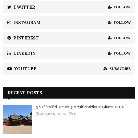
:
TWITTER
FOLLOW
C
INSTAGRAM
FOLLOW
H
PINTEREST
FOLLOW
LINKEDIN
FOLLOW
YOUTUBE
SUBSCRIBE
RECENT POSTS
সুমিয়োশি তাইশা: ওসাকার বুকে প্রাচীন জাপানি আধ্যাত্মিকতার ছোঁয়া
August 6, 2026
0