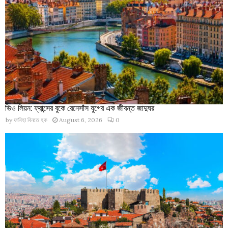
ভিও লিয়ন: ফ্রান্সের বুকে রেনেসাঁস যুগের এক জীবন্ত জাদুঘর
by
ফাবিহা বিনতে হক
August 6, 2026
0