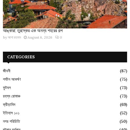
আঙ্কারা: তুরস্কের এক অনন্য শহরের গল্প
by
আশা রহমান
August 6, 2026
0
CATEGORIES
জীবনী
(87)
পর্যটন আকর্ষণ
(75)
ফুটবল
(73)
রহস্য রোমাঞ্চ
(73)
ক্রীড়াবিদ
(69)
ইতিহাস ১০১
(52)
নগর পরিচিতি
(50)
ঘটমান বর্তমান
(40)