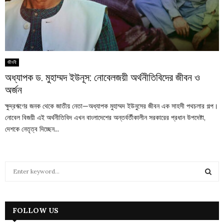
জীবনী
অধ্যাপক ড. মুহাম্মদ ইউনূস: নোবেলজয়ী অর্থনীতিবিদের জীবন ও
অর্জন
ক্ষুদ্রঋণের জনক থেকে জাতীয় নেতা—অধ্যাপক মুহাম্মদ ইউনুসের জীবন এক সাহসী পথচলার গল্প।
নোবেল বিজয়ী এই অর্থনীতিবিদ এখন বাংলাদেশের অন্তর্বর্তীকালীন সরকারের প্রধান উপদেষ্টা,
দেশকে নেতৃত্ব দিচ্ছেন...
S
e
a
S
r
c
FOLLOW US
E
h