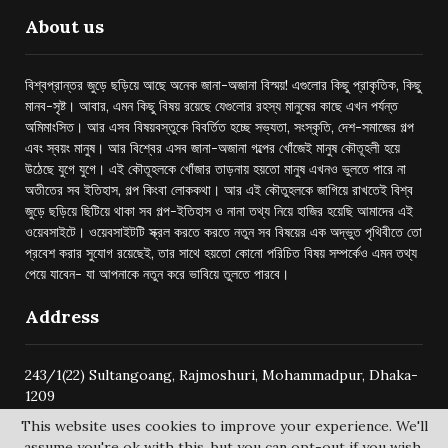
About us
বিশ্বপ্রান্তর জুড়ে ছড়িয়ে আছে অনেক জানা-অজানা বিস্ময়! এগুলোর কিছু প্রাকৃতিক, কিছু
মানব-সৃষ্ট। আবার, এমন কিছু বিষয় রয়েছে যেগুলোর রহস্য মানুষের কাছে এখন পর্যন্ত
অমিমাংসিত। আর এসব বিষয়বস্তুকে বিবর্তিত হচ্ছে সভ্যতা, সংস্কৃতি, দেশ-সমাজের গল্প
এবং স্বয়ং মানুষ। আর বিশ্বের এসব জানা-অজানা গল্পের খোঁজেই মানুষ কৌতূহলী হয়ে
উঠেছে যুগে যুগে। এই কৌতূহলকে খোঁজার তাড়নায় হয়তো মানুষ এখনও ভুলতে পারে না
অতীতের সব ইতিহাস, গল্প কিংবা লোককথা। আর এই কৌতুহলকে জাগিয়ে রাখতেই বিশ্ব
জুড়ে ছড়িয়ে ছিটিয়ে থাকা সব গল্প-ইতিহাস ও নানা তথ্য নিয়ে হাজির হয়েছি আমাদের এই
ওয়েবসাইটে। ওয়েবসাইটটি স্ক্রল করতে করতে নতুন সব বিষয়ের এক অদ্ভুত পৃথিবীতে তো
প্রবেশ করার সুযোগ রয়েছেই, তার সাথে হয়তো কোনো পরিচিত বিষয় সম্পর্কেও এমন তথ্য
পেয়ে যাবেন- যা আপনাকে নতুন করে ভাবিয়ে তুলতে পারবে।
Address
243/1(22) Sultangoang, Rajmoshuri, Mohammadpur, Dhaka-
1209
This website uses cookies to improve your experience. We'll
assume you're ok with this, but you can opt-out if you wish.