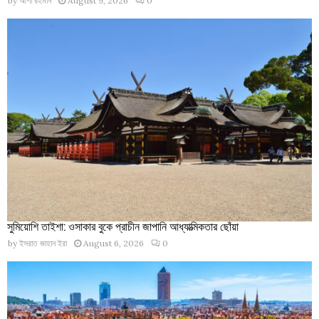
by
আশা রহমান
August 9, 2026
0
সুমিয়োশি তাইশা: ওসাকার বুকে প্রাচীন জাপানি আধ্যাত্মিকতার ছোঁয়া
by
ইসরাত জাহান ইরা
August 6, 2026
0