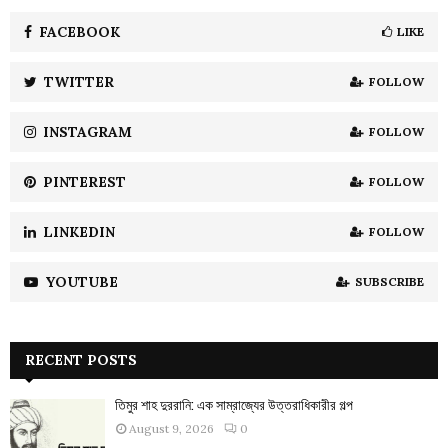
f
A
o
FACEBOOK
LIKE
r
R
:
TWITTER
FOLLOW
C
INSTAGRAM
FOLLOW
H
PINTEREST
FOLLOW
LINKEDIN
FOLLOW
YOUTUBE
SUBSCRIBE
RECENT POSTS
তিমুর শাহ দুররানি: এক সাম্রাজ্যের উত্তরাধিকারীর গল্প
August 9, 2026
0