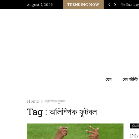
 প্রাচীন জাপানি আধ্যাত্মিকতার ছোঁয়া
August 7, 2026
TRENDING NOW
ভিও লিয়ন: ফ্রা
হোম
দেশ পরিচিতি
Home
অলিম্পিক ফুটবল
Tag : অলিম্পিক ফুটবল
ক্রীড়াব
সেল