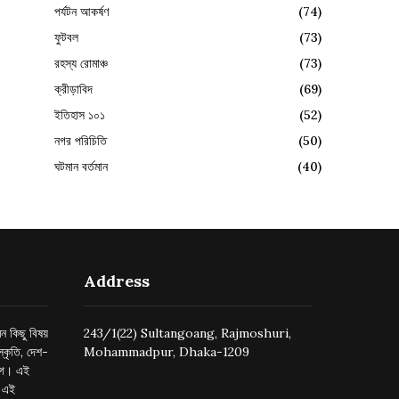
পর্যটন আকর্ষণ
(74)
ফুটবল
(73)
রহস্য রোমাঞ্চ
(73)
ক্রীড়াবিদ
(69)
ইতিহাস ১০১
(52)
নগর পরিচিতি
(50)
ঘটমান বর্তমান
(40)
Address
ন কিছু বিষয়
243/1(22) Sultangoang, Rajmoshuri,
্কৃতি, দেশ-
Mohammadpur, Dhaka-1209
ুগে। এই
র এই