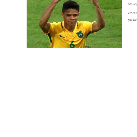
by
আবু
ডগলাস 
থেকেও