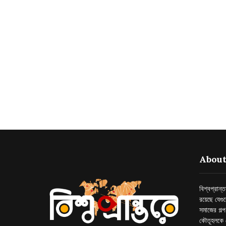
About
বিশ্বপ্রান
রয়েছে যেগু
সমাজের গল্
কৌতূহলকে 