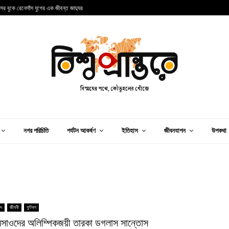
ন্সের বুকে রেনেসাঁস যুগের এক জীবন্ত জাদুঘর
আ
নগর পরিচিতি
পর্যটন আকর্ষণ
ইতিহাস
জীবনযাপন
উপকথা
িদ
জীবনী
ফুটবল
েসাওদের অলিম্পিকজয়ী তারকা ডগলাস সান্তোস