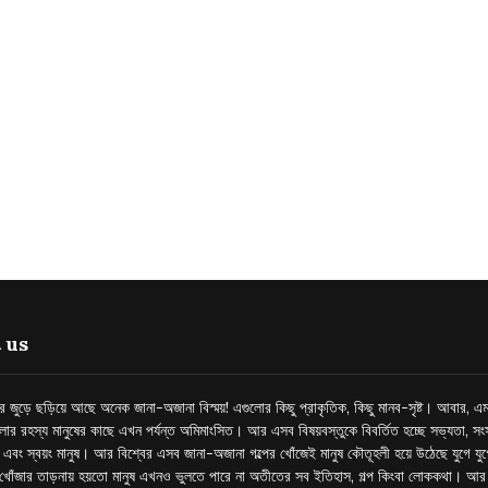
 us
্তর জুড়ে ছড়িয়ে আছে অনেক জানা-অজানা বিস্ময়! এগুলোর কিছু প্রাকৃতিক, কিছু মানব-সৃষ্ট। আবার, এম
লোর রহস্য মানুষের কাছে এখন পর্যন্ত অমিমাংসিত। আর এসব বিষয়বস্তুকে বিবর্তিত হচ্ছে সভ্যতা, সংস
প এবং স্বয়ং মানুষ। আর বিশ্বের এসব জানা-অজানা গল্পের খোঁজেই মানুষ কৌতূহলী হয়ে উঠেছে যুগে য
খোঁজার তাড়নায় হয়তো মানুষ এখনও ভুলতে পারে না অতীতের সব ইতিহাস, গল্প কিংবা লোককথা। আ