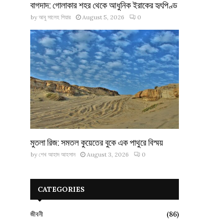
বাগদাদ: গোলাকার শহর থেকে আধুনিক ইরাকের হৃৎপিণ্ড
by
আবু সালেহ পিয়ার
August 5, 2026
0
মুতলা রিজ: সমতল কুয়েতের বুকে এক পাথুরে বিস্ময়
by
শেখ আহাদ আহসান
August 3, 2026
0
CATEGORIES
জীবনী
(86)