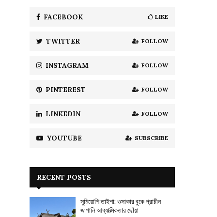
f
A
o
FACEBOOK
LIKE
r
R
:
TWITTER
FOLLOW
C
H
INSTAGRAM
FOLLOW
PINTEREST
FOLLOW
LINKEDIN
FOLLOW
YOUTUBE
SUBSCRIBE
RECENT POSTS
সুমিয়োশি তাইশা: ওসাকার বুকে প্রাচীন
জাপানি আধ্যাত্মিকতার ছোঁয়া