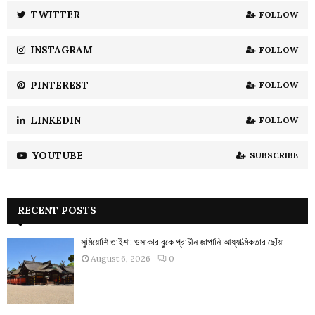
:
TWITTER
FOLLOW
C
INSTAGRAM
FOLLOW
H
PINTEREST
FOLLOW
LINKEDIN
FOLLOW
YOUTUBE
SUBSCRIBE
RECENT POSTS
সুমিয়োশি তাইশা: ওসাকার বুকে প্রাচীন জাপানি আধ্যাত্মিকতার ছোঁয়া
August 6, 2026
0