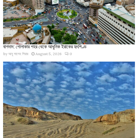
বাগদাদ: গোলাকার শহর থেকে আধুনিক ইরাকের হৃৎপিণ্ড
by
আবু সালেহ পিয়ার
August 5, 2026
0