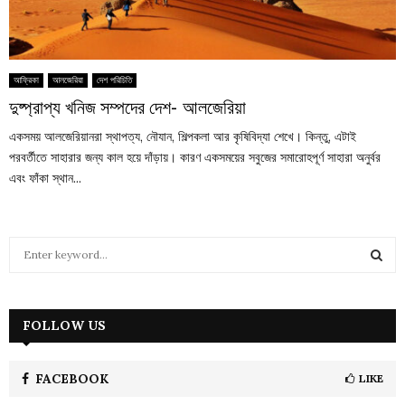
আফ্রিকা
আলজেরিয়া
দেশ পরিচিতি
দুষ্প্রাপ্য খনিজ সম্পদের দেশ- আলজেরিয়া
একসময় আলজেরিয়ানরা স্থাপত্য, নৌযান, শিল্পকলা আর কৃষিবিদ্যা শেখে। কিন্তু, এটাই
পরবর্তীতে সাহারার জন্য কাল হয়ে দাঁড়ায়। কারণ একসময়ের সবুজের সমারোহপূর্ণ সাহারা অনুর্বর
এবং ফাঁকা স্থান...
S
e
a
S
r
c
FOLLOW US
E
h
f
A
o
FACEBOOK
LIKE
r
R