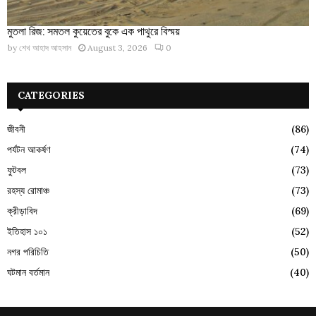
মুতলা রিজ: সমতল কুয়েতের বুকে এক পাথুরে বিস্ময়
by
শেখ আহাদ আহসান
August 3, 2026
0
CATEGORIES
জীবনী
(86)
পর্যটন আকর্ষণ
(74)
ফুটবল
(73)
রহস্য রোমাঞ্চ
(73)
ক্রীড়াবিদ
(69)
ইতিহাস ১০১
(52)
নগর পরিচিতি
(50)
ঘটমান বর্তমান
(40)