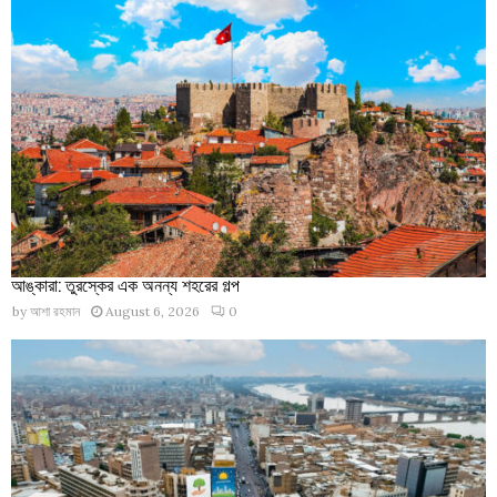
আঙ্কারা: তুরস্কের এক অনন্য শহরের গল্প
by
আশা রহমান
August 6, 2026
0