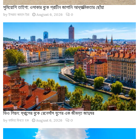
সুমিয়োশি তাইশা: ওসাকার বুকে প্রাচীন জাপানি আধ্যাত্মিকতার ছোঁয়া
by
ইসরাত জাহান ইরা
August 6, 2026
0
ভিও লিয়ন: ফ্রান্সের বুকে রেনেসাঁস যুগের এক জীবন্ত জাদুঘর
by
ফাবিহা বিনতে হক
August 6, 2026
0