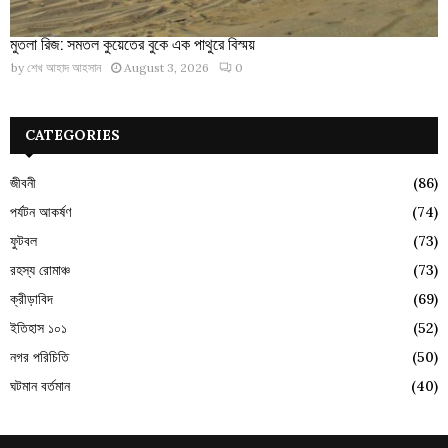
মুতলা রিজ: সমতল কুয়েতের বুকে এক পাথুরে বিস্ময়
by
শেখ আহাদ আহসান
August 3, 2026
0
CATEGORIES
জীবনী
(86)
পর্যটন আকর্ষণ
(74)
ফুটবল
(73)
রহস্য রোমাঞ্চ
(73)
ক্রীড়াবিদ
(69)
ইতিহাস ১০১
(52)
নগর পরিচিতি
(50)
ঘটমান বর্তমান
(40)