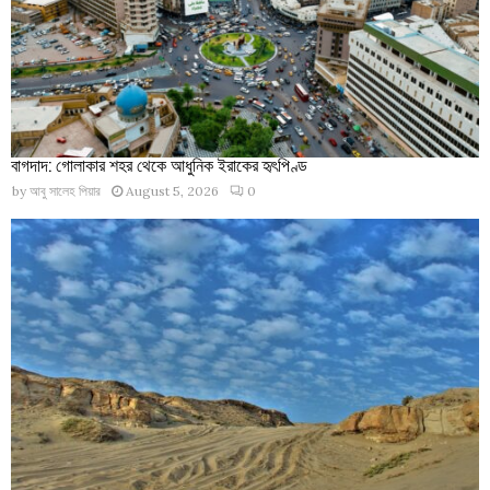
বাগদাদ: গোলাকার শহর থেকে আধুনিক ইরাকের হৃৎপিণ্ড
by
আবু সালেহ পিয়ার
August 5, 2026
0