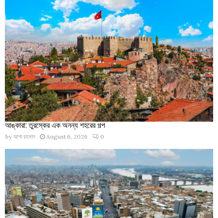
আঙ্কারা: তুরস্কের এক অনন্য শহরের গল্প
by
আশা রহমান
August 6, 2026
0