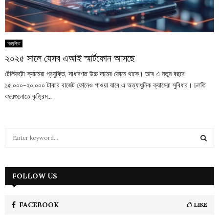
প্রযুক্তি
২০২৫ সালে যেসব এআই স্মার্টফোন আসছে
টেলিফটো ক্যামেরা প্রযুক্তি, সাধারণত উচ্চ দামের ফোনে থাকে। তবে এ নতুন বছরে
১৫,০০০-২০,০০০ টাকার বাজেট ফোনেও পাওয়া যাবে এ অত্যাধুনিক ক্যামেরা সুবিধার। চলতি
বছরগুলোতে কৃত্রিম...
S
e
a
S
r
c
FOLLOW US
E
h
f
A
o
FACEBOOK
LIKE
r
R