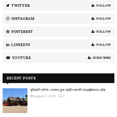
:
TWITTER
FOLLOW
C
INSTAGRAM
FOLLOW
H
PINTEREST
FOLLOW
LINKEDIN
FOLLOW
YOUTUBE
SUBSCRIBE
RECENT POSTS
সুমিয়োশি তাইশা: ওসাকার বুকে প্রাচীন জাপানি আধ্যাত্মিকতার ছোঁয়া
August 6, 2026
0