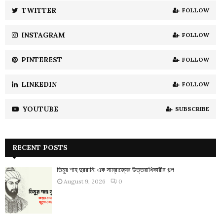
:
TWITTER
FOLLOW
C
INSTAGRAM
FOLLOW
H
PINTEREST
FOLLOW
LINKEDIN
FOLLOW
YOUTUBE
SUBSCRIBE
RECENT POSTS
তিমুর শাহ দুররানি: এক সাম্রাজ্যের উত্তরাধিকারীর গল্প
August 9, 2026
0