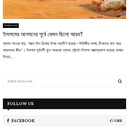
ইসলামের কথা
ইসলামের আগমনের পূর্বে কেমন ছিলো আরব?
প্রবাদ পাওয়া যায়, “জ্ঞান তিন চিজের উপর অবতীর্ণ হয়েছে—ফিরিঙ্গীর মগজ, চীনাদের হাত আর
আরবদের জীভ”। ইসলাম পূর্ববর্তী যুগে আরবরা তাদের সৌন্দর্য-পিপাসা আত্মপ্রকাশ করেছে ভাষার
ভিতর...
S
e
a
S
r
c
FOLLOW US
E
h
f
A
o
FACEBOOK
LIKE
r
R