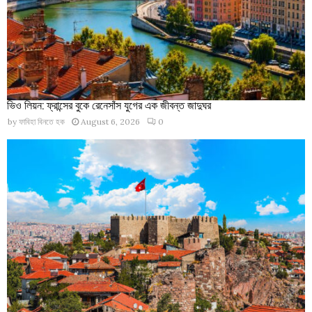
ভিও লিয়ন: ফ্রান্সের বুকে রেনেসাঁস যুগের এক জীবন্ত জাদুঘর
by
ফাবিহা বিনতে হক
August 6, 2026
0