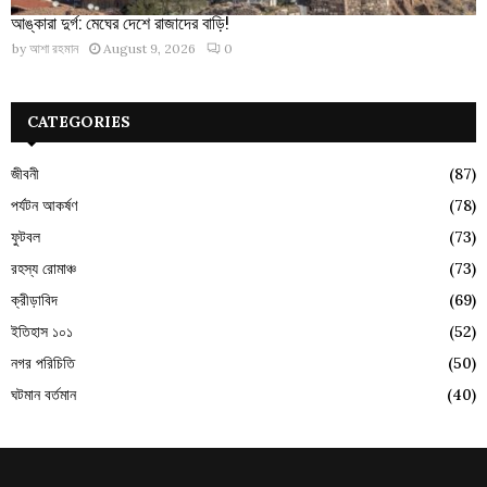
আঙ্কারা দুর্গ: মেঘের দেশে রাজাদের বাড়ি!
by
আশা রহমান
August 9, 2026
0
CATEGORIES
জীবনী
(87)
পর্যটন আকর্ষণ
(78)
ফুটবল
(73)
রহস্য রোমাঞ্চ
(73)
ক্রীড়াবিদ
(69)
ইতিহাস ১০১
(52)
নগর পরিচিতি
(50)
ঘটমান বর্তমান
(40)