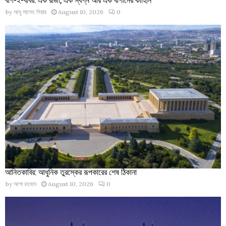
by
আবু সালেহ পিয়ার
August 10, 2026
0
আনিতকাবির: আধুনিক তুরস্কের রূপকারের শেষ ঠিকানা
by
আশা রহমান
August 10, 2026
0