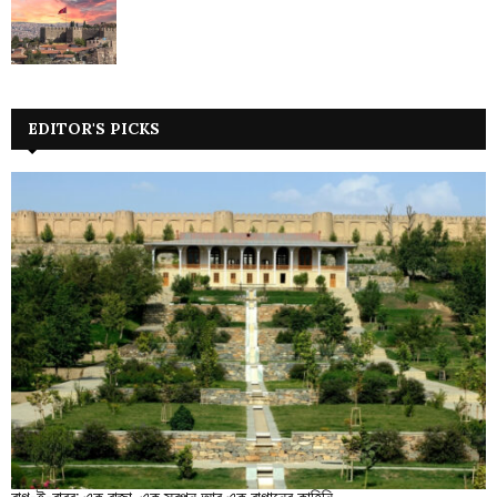
EDITOR'S PICKS
বাগ-ই-বাবর: এক রাজা, এক স্বপ্ন আর এক বাগানের কাহিনি