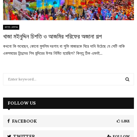
রহস্য রোমাঞ্চ
খাজা মইনুদ্দিন চিশতি ও আজমির শরিফের অজানা গল্প
কখনো কি শুনেছেন, কোনো মুসলিম দরগাহ বা সুফি মাজারকে ঘিরে দাবি উঠেছে যে সেটি নাকি
একসময়ের হিন্দুদের শিব মন্দিরের উপর নির্মিত হয়েছিল? কিন্তু ঠিক এমনই...
S
e
a
S
r
c
FOLLOW US
E
h
f
A
o
FACEBOOK
LIKE
r
R
:
TWITTER
FOLLOW