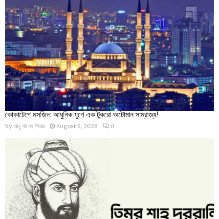
কোকাটেপে মসজিদ: আধুনিক যুগে এক টুকরো অটোমান সাম্রাজ্য!
by
আবু সালেহ পিয়ার
August 9, 2026
0