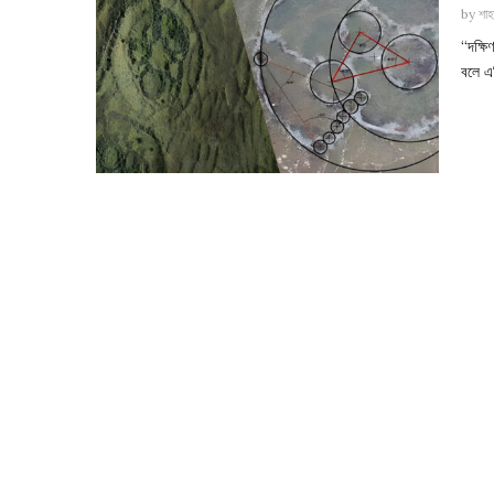
by
শাহ
“দক্ষ
বলে এ