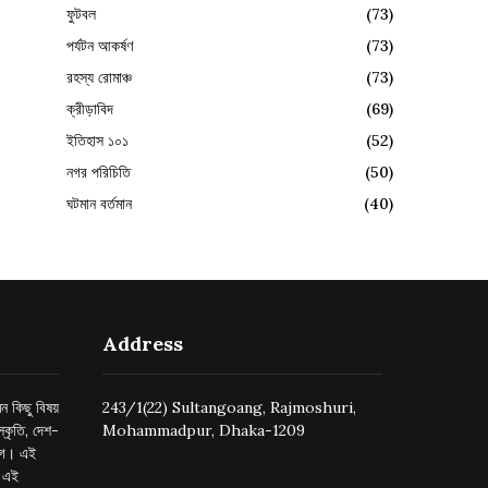
ফুটবল
(73)
পর্যটন আকর্ষণ
(73)
রহস্য রোমাঞ্চ
(73)
ক্রীড়াবিদ
(69)
ইতিহাস ১০১
(52)
নগর পরিচিতি
(50)
ঘটমান বর্তমান
(40)
Address
ন কিছু বিষয়
243/1(22) Sultangoang, Rajmoshuri,
্কৃতি, দেশ-
Mohammadpur, Dhaka-1209
ুগে। এই
র এই