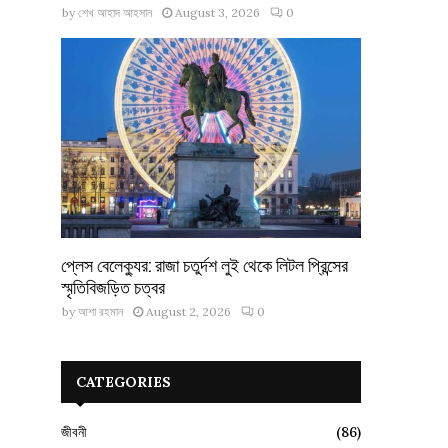
by
শেখ আহাদ আহসান
August 3, 2026
0
প্লেস বেলেক্যুর: রাজা চতুর্দশ লুই থেকে লিটল প্রিন্সের
স্মৃতিবিজড়িত চত্বর
by
আশা রহমান
August 2, 2026
0
CATEGORIES
জীবনী
(86)