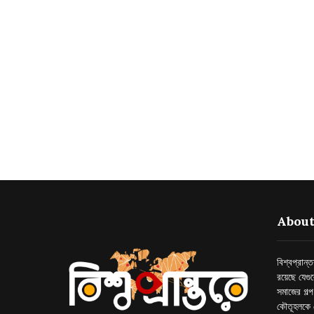
About
বিশ্বপ্রান
রয়েছে যেগু
সমাজের গল্
কৌতূহলকে 