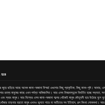
 us
্তর জুড়ে ছড়িয়ে আছে অনেক জানা-অজানা বিস্ময়! এগুলোর কিছু প্রাকৃতিক, কিছু মানব-সৃষ্ট। আবার, এম
লোর রহস্য মানুষের কাছে এখন পর্যন্ত অমিমাংসিত। আর এসব বিষয়বস্তুকে বিবর্তিত হচ্ছে সভ্যতা, সংস
প এবং স্বয়ং মানুষ। আর বিশ্বের এসব জানা-অজানা গল্পের খোঁজেই মানুষ কৌতূহলী হয়ে উঠেছে যুগে য
খোঁজার তাড়নায় হয়তো মানুষ এখনও ভুলতে পারে না অতীতের সব ইতিহাস, গল্প কিংবা লোককথা। আ