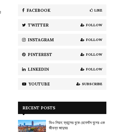
f
A
o
FACEBOOK
LIKE
উ
r
R
:
TWITTER
FOLLOW
C
H
INSTAGRAM
FOLLOW
PINTEREST
FOLLOW
LINKEDIN
FOLLOW
YOUTUBE
SUBSCRIBE
RECENT POSTS
ভিও লিয়ন: ফ্রান্সের বুকে রেনেসাঁস যুগের এক
জীবন্ত জাদুঘর