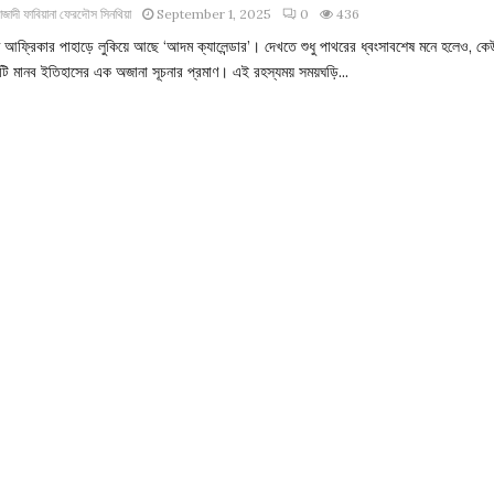
াজাদী ফাবিয়ানা ফেরদৌস সিনথিয়া
September 1, 2025
0
436
িণ আফ্রিকার পাহাড়ে লুকিয়ে আছে ‘আদম ক্যালেন্ডার’। দেখতে শুধু পাথরের ধ্বংসাবশেষ মনে হলেও, কে
টি মানব ইতিহাসের এক অজানা সূচনার প্রমাণ। এই রহস্যময় সময়ঘড়ি...