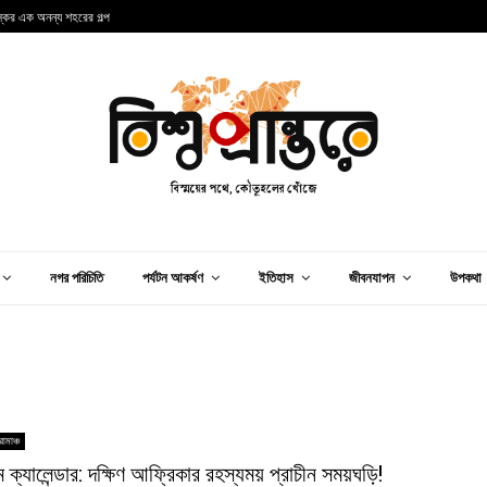
্কের এক অনন্য শহরের গল্প
ব
নগর পরিচিতি
পর্যটন আকর্ষণ
ইতিহাস
জীবনযাপন
উপকথা
োমাঞ্চ
ক্যালেন্ডার: দক্ষিণ আফ্রিকার রহস্যময় প্রাচীন সময়ঘড়ি!