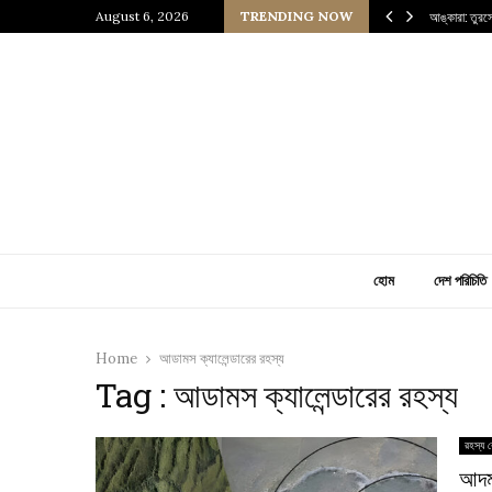
নেসাঁস যুগের এক জীবন্ত জাদুঘর
August 6, 2026
TRENDING NOW
আঙ্কারা: তুরস
হোম
দেশ পরিচিতি
Home
আডামস ক্যালেন্ডারের রহস্য
Tag : আডামস ক্যালেন্ডারের রহস্য
রহস্য র
আদম 