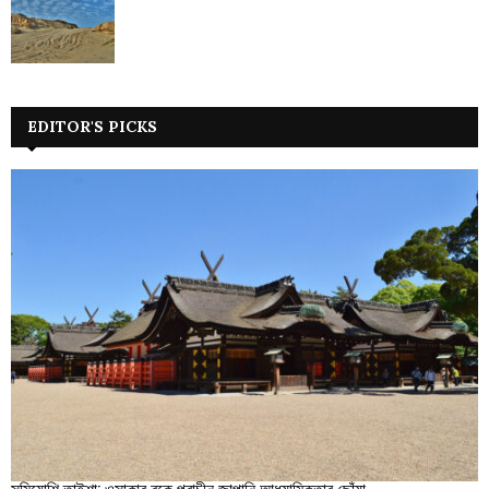
EDITOR'S PICKS
সুমিয়োশি তাইশা: ওসাকার বুকে প্রাচীন জাপানি আধ্যাত্মিকতার ছোঁয়া