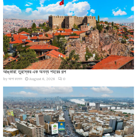
আঙ্কারা: তুরস্কের এক অনন্য শহরের গল্প
by
আশা রহমান
August 6, 2026
0