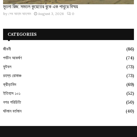
মুতলা রিজ: সমতল কুয়েতের বুকে এক পাথুরে বিস্ময়
by
শেখ আহাদ আহসান
August 3, 2026
0
CATEGORIES
জীবনী
(86)
পর্যটন আকর্ষণ
(74)
ফুটবল
(73)
রহস্য রোমাঞ্চ
(73)
ক্রীড়াবিদ
(69)
ইতিহাস ১০১
(52)
নগর পরিচিতি
(50)
ঘটমান বর্তমান
(40)