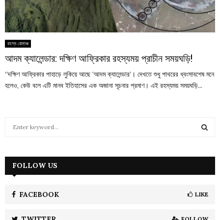
রহস্য রোমাঞ্চ
আদম ক্যালেন্ডার: দক্ষিণ আফ্রিকার রহস্যময় প্রাচীন সময়ঘড়ি!
“দক্ষিণ আফ্রিকার পাহাড়ে লুকিয়ে আছে ‘আদম ক্যালেন্ডার’। দেখতে শুধু পাথরের ধ্বংসাবশেষ মনে
হলেও, কেউ বলে এটি মানব ইতিহাসের এক অজানা সূচনার প্রমাণ। এই রহস্যময় সময়ঘড়ি...
S
e
a
S
r
c
FOLLOW US
E
h
f
A
o
FACEBOOK
LIKE
r
R
:
TWITTER
FOLLOW