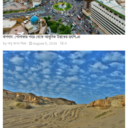
বাগদাদ: গোলাকার শহর থেকে আধুনিক ইরাকের হৃৎপিণ্ড
by
আবু সালেহ পিয়ার
August 5, 2026
0