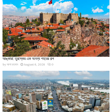
আঙ্কারা: তুরস্কের এক অনন্য শহরের গল্প
by
আশা রহমান
August 6, 2026
0