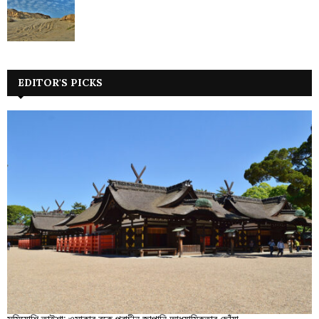
EDITOR'S PICKS
সুমিয়োশি তাইশা: ওসাকার বুকে প্রাচীন জাপানি আধ্যাত্মিকতার ছোঁয়া