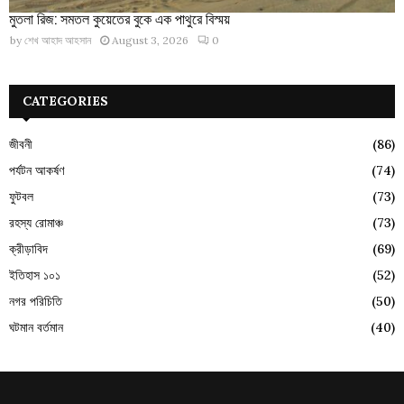
মুতলা রিজ: সমতল কুয়েতের বুকে এক পাথুরে বিস্ময়
by
শেখ আহাদ আহসান
August 3, 2026
0
CATEGORIES
জীবনী
(86)
পর্যটন আকর্ষণ
(74)
ফুটবল
(73)
রহস্য রোমাঞ্চ
(73)
ক্রীড়াবিদ
(69)
ইতিহাস ১০১
(52)
নগর পরিচিতি
(50)
ঘটমান বর্তমান
(40)