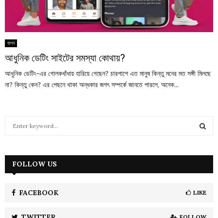
যাপন
আধুনিক ডেটিং সাইটের সমস্যা কোথায়?
আধুনিক ডেটিং-এর গোলকধাঁধায় হারিয়ে গেছেন? চারপাশে এত মানুষ কিন্তু মনের মত সঙ্গী মিলছে
না? কিন্তু কেন? এর পেছনে থাকা অন্ধকার জগৎ সম্পর্কে জানতে পারলে, অনেক...
S
e
a
S
r
c
FOLLOW US
E
h
f
A
o
FACEBOOK
LIKE
r
R
:
TWITTER
FOLLOW