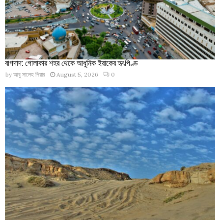
বাগদাদ: গোলাকার শহর থেকে আধুনিক ইরাকের হৃৎপিণ্ড
by
আবু সালেহ পিয়ার
August 5, 2026
0