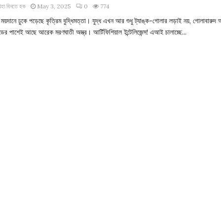
িহা বিনতে হক
May 3, 2025
0
774
র ময়দানে ঢুকে পড়েছে কৃত্রিম বুদ্ধিমত্তা। যুদ্ধ এখন আর শুধু ট্যাঙ্ক-গোলার লড়াই নয়, গোলাবারুদ
ডের পাশেই আছে আরেক মরণঘাতী অস্ত্র। আর্টিফিশিয়াল ইন্টেলিজেন্স! এআই চালাচ্ছে...