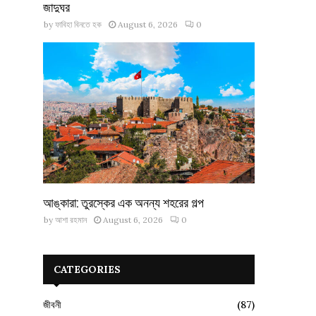
জাদুঘর
by
ফাবিহা বিনতে হক
August 6, 2026
0
আঙ্কারা: তুরস্কের এক অনন্য শহরের গল্প
by
আশা রহমান
August 6, 2026
0
CATEGORIES
জীবনী
(87)