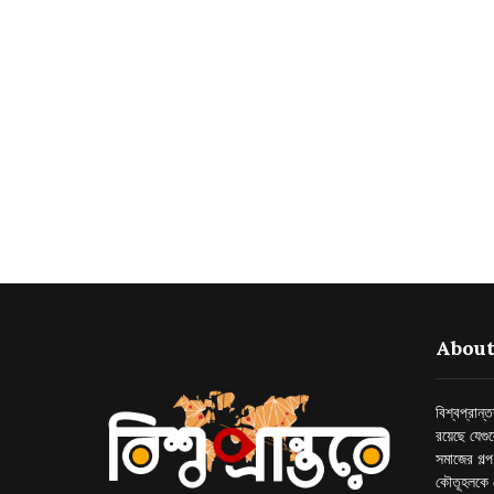
About
বিশ্বপ্রান
রয়েছে যেগু
সমাজের গল্
কৌতূহলকে 