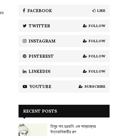
f
A
o
FACEBOOK
LIKE
 আর
r
R
:
TWITTER
FOLLOW
C
H
INSTAGRAM
FOLLOW
PINTEREST
FOLLOW
LINKEDIN
FOLLOW
YOUTUBE
SUBSCRIBE
RECENT POSTS
তিমুর শাহ দুররানি: এক সাম্রাজ্যের
উত্তরাধিকারীর গল্প