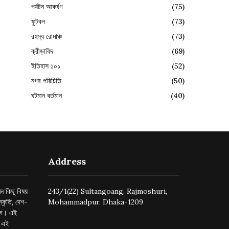
পর্যটন আকর্ষণ
(75)
ফুটবল
(73)
রহস্য রোমাঞ্চ
(73)
ক্রীড়াবিদ
(69)
ইতিহাস ১০১
(52)
নগর পরিচিতি
(50)
ঘটমান বর্তমান
(40)
Address
ন কিছু বিষয়
243/1(22) Sultangoang, Rajmoshuri,
্কৃতি, দেশ-
Mohammadpur, Dhaka-1209
ুগে। এই
র এই