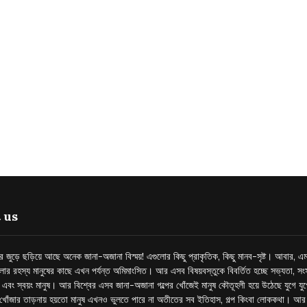
 us
্তর জুড়ে ছড়িয়ে আছে অনেক জানা-অজানা বিস্ময়! এগুলোর কিছু প্রাকৃতিক, কিছু মানব-সৃষ্ট। আবার, এম
লোর রহস্য মানুষের কাছে এখন পর্যন্ত অমিমাংসিত। আর এসব বিষয়বস্তুকে বিবর্তিত হচ্ছে সভ্যতা, সংস
প এবং স্বয়ং মানুষ। আর বিশ্বের এসব জানা-অজানা গল্পের খোঁজেই মানুষ কৌতূহলী হয়ে উঠেছে যুগে য
খোঁজার তাড়নায় হয়তো মানুষ এখনও ভুলতে পারে না অতীতের সব ইতিহাস, গল্প কিংবা লোককথা। আ