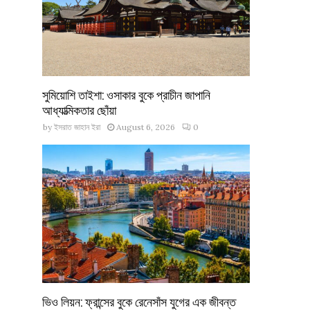
সুমিয়োশি তাইশা: ওসাকার বুকে প্রাচীন জাপানি
আধ্যাত্মিকতার ছোঁয়া
by
ইসরাত জাহান ইরা
August 6, 2026
0
ভিও লিয়ন: ফ্রান্সের বুকে রেনেসাঁস যুগের এক জীবন্ত