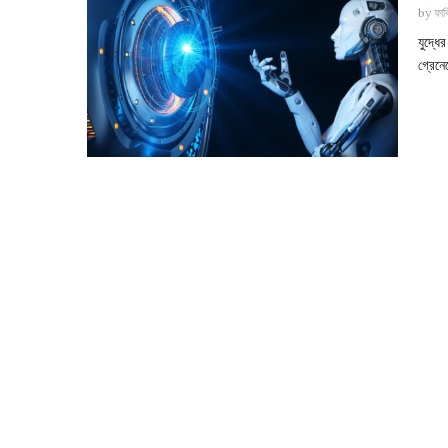
by
ফাব
যুদ্ধে
গ্রেনে