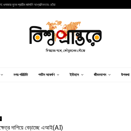
া: ওসাকার বুকে প্রাচীন জাপানি আধ্যাত্মিকতার ছোঁয়া
ভ
নগর পরিচিতি
পর্যটন আকর্ষণ
ইতিহাস
জীবনযাপন
উপকথা
ি
ধক্ষেত্র দাপিয়ে বেড়াচ্ছে এআই(AI)