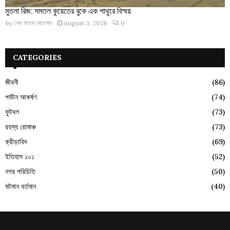
মুতলা রিজ: সমতল কুয়েতের বুকে এক পাথুরে বিস্ময়
by
শেখ আহাদ আহসান
August 3, 2026
0
CATEGORIES
জীবনী
(86)
পর্যটন আকর্ষণ
(74)
ফুটবল
(73)
রহস্য রোমাঞ্চ
(73)
ক্রীড়াবিদ
(69)
ইতিহাস ১০১
(52)
নগর পরিচিতি
(50)
ঘটমান বর্তমান
(40)