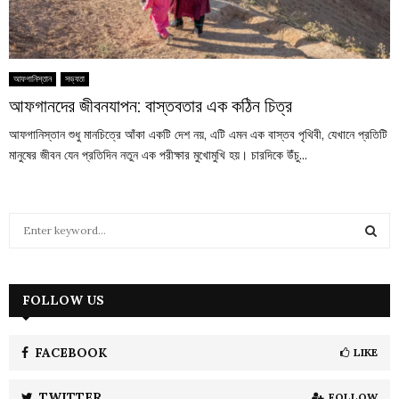
আফগানিস্তান
সভ্যতা
আফগানদের জীবনযাপন: বাস্তবতার এক কঠিন চিত্র
আফগানিস্তান শুধু মানচিত্রে আঁকা একটি দেশ নয়, এটি এমন এক বাস্তব পৃথিবী, যেখানে প্রতিটি
মানুষের জীবন যেন প্রতিদিন নতুন এক পরীক্ষার মুখোমুখি হয়। চারদিকে উঁচু...
S
e
a
S
r
c
FOLLOW US
E
h
f
A
o
FACEBOOK
LIKE
r
R
:
TWITTER
FOLLOW