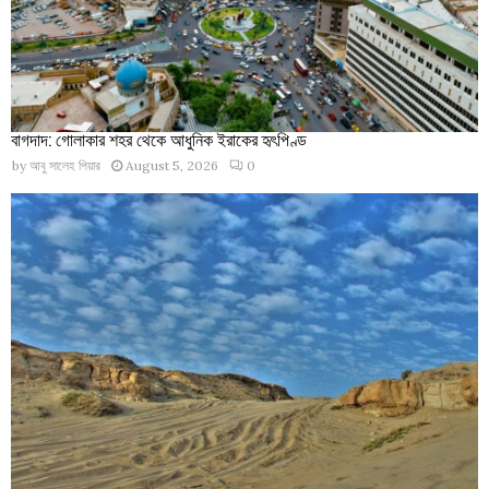
বাগদাদ: গোলাকার শহর থেকে আধুনিক ইরাকের হৃৎপিণ্ড
by
আবু সালেহ পিয়ার
August 5, 2026
0