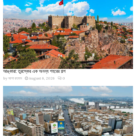
আঙ্কারা: তুরস্কের এক অনন্য শহরের গল্প
by
আশা রহমান
August 6, 2026
0