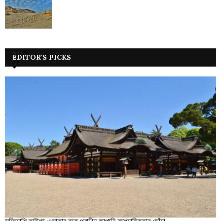
EDITOR'S PICKS
সুমিয়োশি তাইশা: ওসাকার বুকে প্রাচীন জাপানি আধ্যাত্মিকতার ছোঁয়া