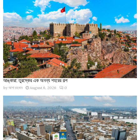
আঙ্কারা: তুরস্কের এক অনন্য শহরের গল্প
by
আশা রহমান
August 6, 2026
0