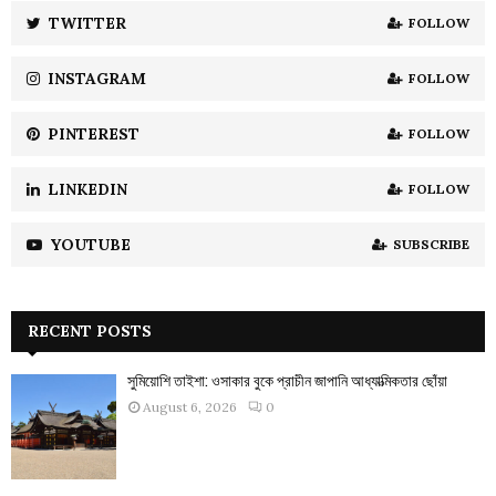
:
TWITTER
FOLLOW
C
INSTAGRAM
FOLLOW
H
PINTEREST
FOLLOW
LINKEDIN
FOLLOW
YOUTUBE
SUBSCRIBE
RECENT POSTS
সুমিয়োশি তাইশা: ওসাকার বুকে প্রাচীন জাপানি আধ্যাত্মিকতার ছোঁয়া
August 6, 2026
0