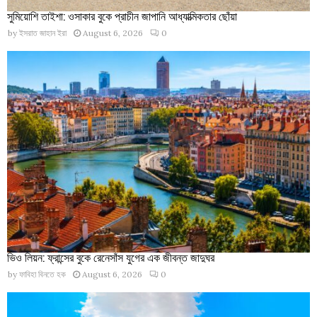
সুমিয়োশি তাইশা: ওসাকার বুকে প্রাচীন জাপানি আধ্যাত্মিকতার ছোঁয়া
by
ইসরাত জাহান ইরা
August 6, 2026
0
ভিও লিয়ন: ফ্রান্সের বুকে রেনেসাঁস যুগের এক জীবন্ত জাদুঘর
by
ফাবিহা বিনতে হক
August 6, 2026
0