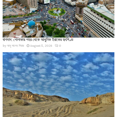
বাগদাদ: গোলাকার শহর থেকে আধুনিক ইরাকের হৃৎপিণ্ড
by
আবু সালেহ পিয়ার
August 5, 2026
0