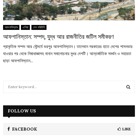
আফগানিস্তান
এশিয়া
দেশ পরিচিতি
আফগানিস্তান: সম্পদ, যুদ্ধ আর রাজনীতির জটিল সমীকরণ
প্রাকৃতিক সম্পদ আর সৌন্দর্যে ভরপুর আফগানিস্তান। তালেবান সরকারের হাতে দেশের শাসনভার
যাওয়ার পর থেকে নিষাধাজ্ঞাসহ নানান সমালোচনায় মুখর দেশটি। আন্তর্জাতিক সমর্থন ও সহায়তা
ছাড়া আফগানিস্তান...
S
e
a
S
r
c
FOLLOW US
E
h
f
A
o
FACEBOOK
LIKE
r
R