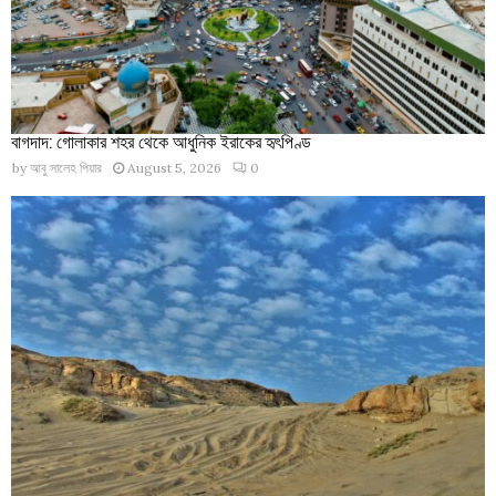
বাগদাদ: গোলাকার শহর থেকে আধুনিক ইরাকের হৃৎপিণ্ড
by
আবু সালেহ পিয়ার
August 5, 2026
0