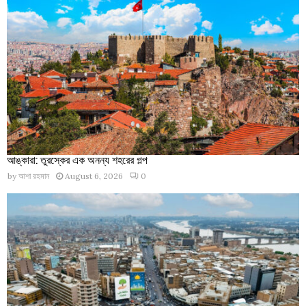
আঙ্কারা: তুরস্কের এক অনন্য শহরের গল্প
by
আশা রহমান
August 6, 2026
0