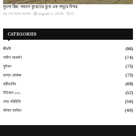
মুতলা রিজ: সমতল কুয়েতের বুকে এক পাথুরে বিস্ময়
by
শেখ আহাদ আহসান
August 3, 2026
0
CATEGORIES
জীবনী
(86)
পর্যটন আকর্ষণ
(74)
ফুটবল
(73)
রহস্য রোমাঞ্চ
(73)
ক্রীড়াবিদ
(69)
ইতিহাস ১০১
(52)
নগর পরিচিতি
(50)
ঘটমান বর্তমান
(40)