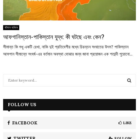
ঘটমান বর্তমান
আফগানিস্তান-পাকিস্তান যুদ্ধ: কী ঘটছে এবং কেন?
সীমান্ত কি শুধু একটি রেখা, নাকি দুই প্রতিবেশীর মধ্যে চিরন্তন সংঘাতের উৎস? পাকিস্তান
আফগান সীমান্তে সংঘর্ষ-এর বর্তমান অবস্থা বোঝার জন্য জানা প্রয়োজন এক শতাব্দী পুরোনো...
S
e
a
S
r
c
FOLLOW US
E
h
f
A
o
FACEBOOK
LIKE
r
R
:
TWITTER
FOLLOW