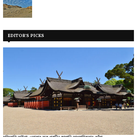
EDITOR'S PICKS
সুমিয়োশি তাইশা: ওসাকার বুকে প্রাচীন জাপানি আধ্যাত্মিকতার ছোঁয়া