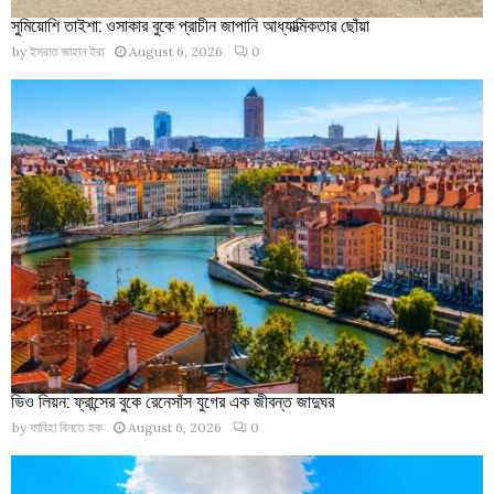
সুমিয়োশি তাইশা: ওসাকার বুকে প্রাচীন জাপানি আধ্যাত্মিকতার ছোঁয়া
by
ইসরাত জাহান ইরা
August 6, 2026
0
ভিও লিয়ন: ফ্রান্সের বুকে রেনেসাঁস যুগের এক জীবন্ত জাদুঘর
by
ফাবিহা বিনতে হক
August 6, 2026
0