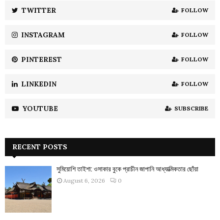
:
TWITTER
FOLLOW
C
INSTAGRAM
FOLLOW
H
PINTEREST
FOLLOW
LINKEDIN
FOLLOW
YOUTUBE
SUBSCRIBE
RECENT POSTS
সুমিয়োশি তাইশা: ওসাকার বুকে প্রাচীন জাপানি আধ্যাত্মিকতার ছোঁয়া
August 6, 2026
0