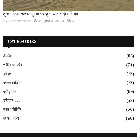
মুতলা রিজ: সমতল কুয়েতের বুকে এক পাথুরে বিস্ময়
by
শেখ আহাদ আহসান
August 3, 2026
0
CATEGORIES
জীবনী
(86)
পর্যটন আকর্ষণ
(74)
ফুটবল
(73)
রহস্য রোমাঞ্চ
(73)
ক্রীড়াবিদ
(69)
ইতিহাস ১০১
(52)
নগর পরিচিতি
(50)
ঘটমান বর্তমান
(40)