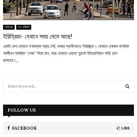
আফ্রিকা
দেশ পরিচিতি
ইরিত্রিয়া- যেখানে সময় থেমে আছে!
একটা দেশ যেখানে গণমাধ্যম প্রায় নেই, কথার স্বাধীনতাও নিয়ন্ত্রিত। যেখানে একজন নাগরিক
আজীবন সামরিক “সেবা” দিয়ে যান, আর যেখানে এখনো পুরনো ইউরোপিয়ান গাড়ি চলে
রাস্তায়।...
S
e
a
S
r
c
FOLLOW US
E
h
f
A
o
FACEBOOK
LIKE
r
R