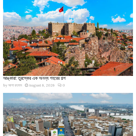
আঙ্কারা: তুরস্কের এক অনন্য শহরের গল্প
by
আশা রহমান
August 6, 2026
0