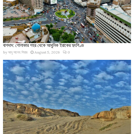
বাগদাদ: গোলাকার শহর থেকে আধুনিক ইরাকের হৃৎপিণ্ড
by
আবু সালেহ পিয়ার
August 5, 2026
0