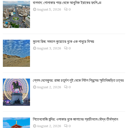
বাগদাদ: গোলাকার শহর থেকে আধুনিক ইরাকের হৃৎপিণ্ড
August 5, 2026
0
মুতলা রিজ: সমতল কুয়েতের বুকে এক পাথুরে বিস্ময়
August 3, 2026
0
প্লেস বেলেক্যুর: রাজা চতুর্দশ লুই থেকে লিটল প্রিন্সের স্মৃতিবিজড়িত চত্বর
August 2, 2026
0
শিতেননোজি মন্দির: ওসাকার বুকে জাপানের প্রাচীনতম বৌদ্ধ তীর্থস্থান
August 2, 2026
0