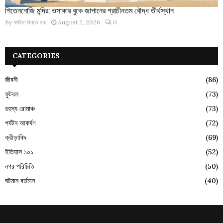
শিতেননোজি মন্দির: ওসাকার বুকে জাপানের প্রাচীনতম বৌদ্ধ তীর্থস্থান
by
ফাবিহা বিনতে হক
August 2, 2026
0
CATEGORIES
জীবনী
(86)
ফুটবল
(73)
রহস্য রোমাঞ্চ
(73)
পর্যটন আকর্ষণ
(72)
ক্রীড়াবিদ
(69)
ইতিহাস ১০১
(52)
নগর পরিচিতি
(50)
ঘটমান বর্তমান
(40)