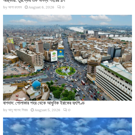
by
আশা রহমান
August 6, 2026
0
বাগদাদ: গোলাকার শহর থেকে আধুনিক ইরাকের হৃৎপিণ্ড
by
আবু সালেহ পিয়ার
August 5, 2026
0