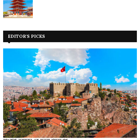
EDITOR'S PICKS
আঙ্কারা: তুরস্কের এক অনন্য শহরের গল্প