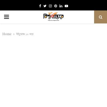
Facebook
Twitter
Instagram
Pinterest
Linkedin
Youtube
PRIMARY
MENU
Home
উইন্ডোজ ১০ বন্ধ