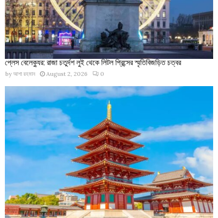
প্লেস বেলেক্যুর: রাজা চতুর্দশ লুই থেকে লিটল প্রিন্সের স্মৃতিবিজড়িত চত্বর
by
আশা রহমান
August 2, 2026
0