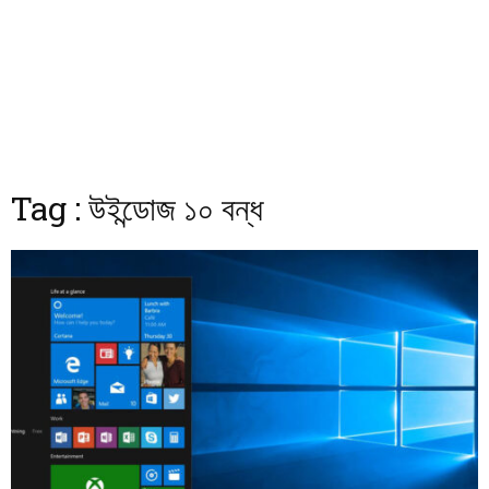
Tag : উইন্ডোজ ১০ বন্ধ