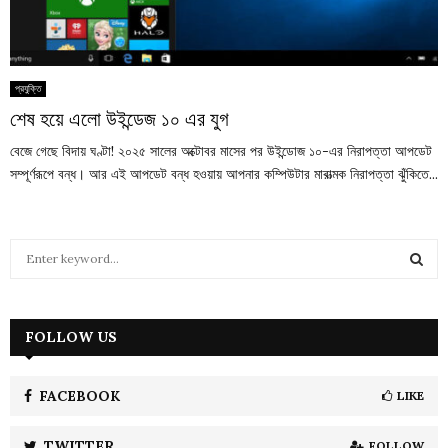
প্রযুক্তি
শেষ হয়ে এলো উইন্ডেজ ১০ এর যুগ
বেজে গেছে বিদায় ঘণ্টা! ২০২৫ সালের অক্টোবর মাসের পর উইন্ডোজ ১০-এর নিরাপত্তা আপডেট
সম্পূর্ণরূপে বন্ধ। আর এই আপডেট বন্ধ হওয়ায় আপনার কম্পিউটার মারাত্মক নিরাপত্তা ঝুঁকিতে...
S
e
a
S
r
c
FOLLOW US
E
h
f
A
o
FACEBOOK
LIKE
r
R
:
TWITTER
FOLLOW