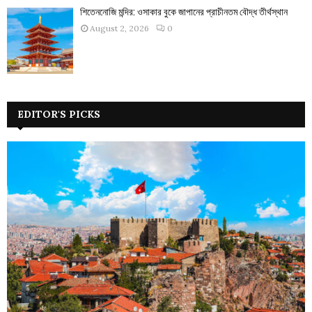
শিতেননোজি মন্দির: ওসাকার বুকে জাপানের প্রাচীনতম বৌদ্ধ তীর্থস্থান
August 2, 2026
0
EDITOR'S PICKS