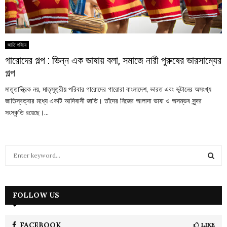
জাতি পরিচয়
গারোদের গল্প : ভিন্ন এক ভাষায় বলা, সমাজে নারী পুরুষের ভারসাম্যের
গল্প
মাতৃতান্ত্রিক নয়, মাতৃসূত্রীয় পরিবার গারোদের গারোরা বাংলাদেশ, ভারত এবং ভূটানের অসংখ্য
জাতিস্বত্বার মধ্যে একটি আদিবাসী জাতি। তাঁদের নিজের আলাদা ভাষা ও অসম্ভব সুন্দর
সংস্কৃতি রয়েছে।...
S
e
a
S
r
c
FOLLOW US
E
h
f
A
o
FACEBOOK
LIKE