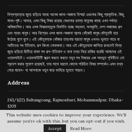
বিশ্বপ্রান্তর জুড়ে ছড়িয়ে আছে অনেক জানা-অজানা বিস্ময়! এগুলোর কিছু প্রাকৃতিক, কিছু
মানব-সৃষ্ট। আবার, এমন কিছু বিষয় রয়েছে যেগুলোর রহস্য মানুষের কাছে এখন পর্যন্ত
অমিমাংসিত। আর এসব বিষয়বস্তুকে বিবর্তিত হচ্ছে সভ্যতা, সংস্কৃতি, দেশ-সমাজের গল্প
এবং স্বয়ং মানুষ। আর বিশ্বের এসব জানা-অজানা গল্পের খোঁজেই মানুষ কৌতূহলী হয়ে
উঠেছে যুগে যুগে। এই কৌতূহলকে খোঁজার তাড়নায় হয়তো মানুষ এখনও ভুলতে পারে না
অতীতের সব ইতিহাস, গল্প কিংবা লোককথা। আর এই কৌতুহলকে জাগিয়ে রাখতেই বিশ্ব
জুড়ে ছড়িয়ে ছিটিয়ে থাকা সব গল্প-ইতিহাস ও নানা তথ্য নিয়ে হাজির হয়েছি আমাদের এই
ওয়েবসাইটে। ওয়েবসাইটটি স্ক্রল করতে করতে নতুন সব বিষয়ের এক অদ্ভুত পৃথিবীতে তো
প্রবেশ করার সুযোগ রয়েছেই, তার সাথে হয়তো কোনো পরিচিত বিষয় সম্পর্কেও এমন তথ্য
পেয়ে যাবেন- যা আপনাকে নতুন করে ভাবিয়ে তুলতে পারবে।
Address
243/1(22) Sultangoang, Rajmoshuri, Mohammadpur, Dhaka-
1209
This website uses cookies to improve your experience. We'll
assume you're ok with this, but you can opt-out if you wish.
Accept
Read More
@2024 -
bishwoprantore.com
All Right Reserved.