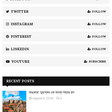
r
R
:
TWITTER
FOLLOW
C
INSTAGRAM
FOLLOW
H
PINTEREST
FOLLOW
LINKEDIN
FOLLOW
YOUTUBE
SUBSCRIBE
RECENT POSTS
আঙ্কারা: তুরস্কের এক অনন্য শহরের গল্প
August 6, 2026
0