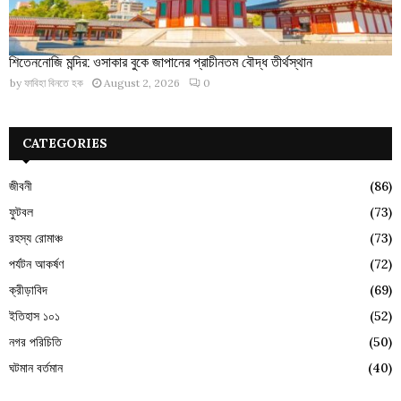
শিতেননোজি মন্দির: ওসাকার বুকে জাপানের প্রাচীনতম বৌদ্ধ তীর্থস্থান
by
ফাবিহা বিনতে হক
August 2, 2026
0
CATEGORIES
জীবনী
(86)
ফুটবল
(73)
রহস্য রোমাঞ্চ
(73)
পর্যটন আকর্ষণ
(72)
ক্রীড়াবিদ
(69)
ইতিহাস ১০১
(52)
নগর পরিচিতি
(50)
ঘটমান বর্তমান
(40)