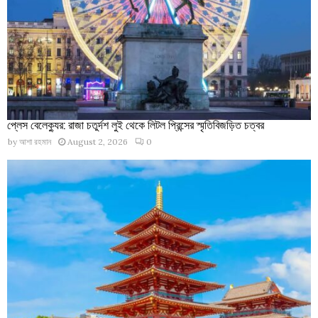
প্লেস বেলেক্যুর: রাজা চতুর্দশ লুই থেকে লিটল প্রিন্সের স্মৃতিবিজড়িত চত্বর
by
আশা রহমান
August 2, 2026
0