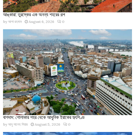
আঙ্কারা: তুরস্কের এক অনন্য শহরের গল্প
by
আশা রহমান
August 6, 2026
0
বাগদাদ: গোলাকার শহর থেকে আধুনিক ইরাকের হৃৎপিণ্ড
by
আবু সালেহ পিয়ার
August 5, 2026
0