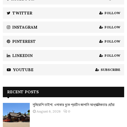
r
R
:
TWITTER
FOLLOW
C
INSTAGRAM
FOLLOW
H
PINTEREST
FOLLOW
LINKEDIN
FOLLOW
YOUTUBE
SUBSCRIBE
RECENT POSTS
সুমিয়োশি তাইশা: ওসাকার বুকে প্রাচীন জাপানি আধ্যাত্মিকতার ছোঁয়া
August 6, 2026
0