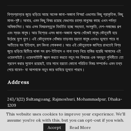
বিশ্বপ্রান্তর জুড়ে ছড়িয়ে আছে অনেক জানা-অজানা বিস্ময়! এগুলোর কিছু প্রাকৃতিক, কিছু
মানব-সৃষ্ট। আবার, এমন কিছু বিষয় রয়েছে যেগুলোর রহস্য মানুষের কাছে এখন পর্যন্ত
অমিমাংসিত। আর এসব বিষয়বস্তুকে বিবর্তিত হচ্ছে সভ্যতা, সংস্কৃতি, দেশ-সমাজের গল্প
এবং স্বয়ং মানুষ। আর বিশ্বের এসব জানা-অজানা গল্পের খোঁজেই মানুষ কৌতূহলী হয়ে
উঠেছে যুগে যুগে। এই কৌতূহলকে খোঁজার তাড়নায় হয়তো মানুষ এখনও ভুলতে পারে না
অতীতের সব ইতিহাস, গল্প কিংবা লোককথা। আর এই কৌতুহলকে জাগিয়ে রাখতেই বিশ্ব
জুড়ে ছড়িয়ে ছিটিয়ে থাকা সব গল্প-ইতিহাস ও নানা তথ্য নিয়ে হাজির হয়েছি আমাদের এই
ওয়েবসাইটে। ওয়েবসাইটটি স্ক্রল করতে করতে নতুন সব বিষয়ের এক অদ্ভুত পৃথিবীতে তো
প্রবেশ করার সুযোগ রয়েছেই, তার সাথে হয়তো কোনো পরিচিত বিষয় সম্পর্কেও এমন তথ্য
পেয়ে যাবেন- যা আপনাকে নতুন করে ভাবিয়ে তুলতে পারবে।
Address
243/1(22) Sultangoang, Rajmoshuri, Mohammadpur, Dhaka-
1209
This website uses cookies to improve your experience. We'll
assume you're ok with this, but you can opt-out if you wish.
Accept
Read More
@2024 -
bishwoprantore.com
All Right Reserved.