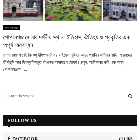
পথে প্রান্তরে
গোপালগঞ্জ জেলার দর্শনীয় স্থান: ইতিহাস, ঐতিহ্য ও প্রকৃতির এক
অপূর্ব মেলবন্ধন
গোপালগঞ্জ মানেই কি শুধু টুঙ্গিপাড়া? এর বাইরেও লুকিয়ে আছে প্রাচীন জমিদার বাড়ি, মতুয়াদের
তীর্থভূমি আর দিগন্তবিস্তৃত বাঁওড়ের অসাধারণ সৌন্দর্য। চলুন, আবিষ্কার করি এক অন্য
গোপালগঞ্জকে।...
S
e
a
S
r
c
FOLLOW US
E
h
f
A
o
FACEBOOK
LIKE