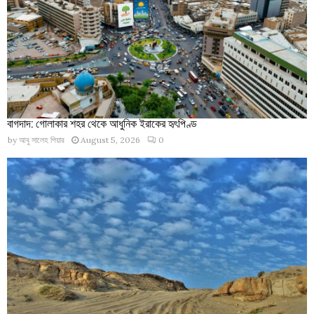
বাগদাদ: গোলাকার শহর থেকে আধুনিক ইরাকের হৃৎপিণ্ড
by
আবু সালেহ পিয়ার
August 5, 2026
0