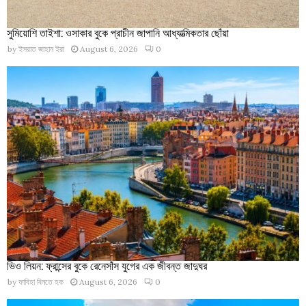
সুমিয়োশি তাইশা: ওসাকার বুকে প্রাচীন জাপানি আধ্যাত্মিকতার ছোঁয়া
by
ইসরাত জাহান ইরা
August 6, 2026
0
ভিও লিয়ন: ফ্রান্সের বুকে রেনেসাঁস যুগের এক জীবন্ত জাদুঘর
by
ফাবিহা বিনতে হক
August 6, 2026
0