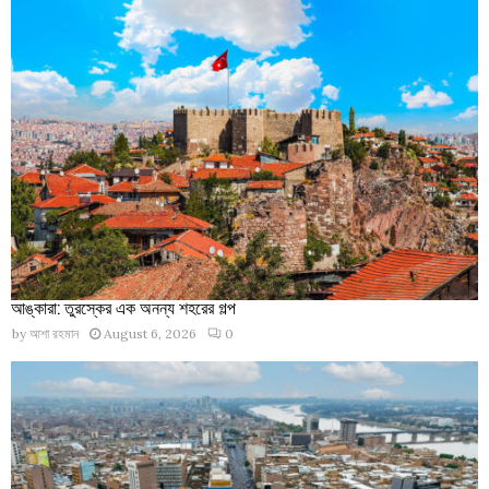
আঙ্কারা: তুরস্কের এক অনন্য শহরের গল্প
by
আশা রহমান
August 6, 2026
0