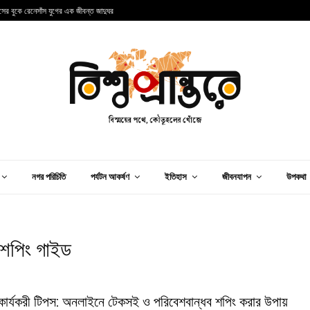
ান্সের বুকে রেনেসাঁস যুগের এক জীবন্ত জাদুঘর
আ
নগর পরিচিতি
পর্যটন আকর্ষণ
ইতিহাস
জীবনযাপন
উপকথা
শপিং গাইড
কার্যকরী টিপস: অনলাইনে টেকসই ও পরিবেশবান্ধব শপিং করার উপায়