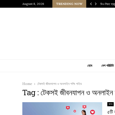
 প্রাচীন জাপানি আধ্যাত্মিকতার ছোঁয়া
August 8, 2026
TRENDING NOW
ভিও লিয়ন: ফ্র
হোম
দেশ পরিচিতি
Home
টেকসই জীবনযাপন ও অনলাইন শপিং গাইড
Tag : টেকসই জীবনযাপন ও অনলাইন 
যাপন
৫টি 