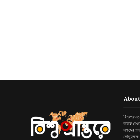
About
বিশ্বপ্রান
রয়েছে যেগু
সমাজের গল্
কৌতূহলকে 