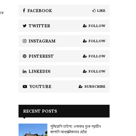
f
A
o
FACEBOOK
LIKE
েকে
r
R
:
TWITTER
FOLLOW
C
H
INSTAGRAM
FOLLOW
PINTEREST
FOLLOW
LINKEDIN
FOLLOW
YOUTUBE
SUBSCRIBE
RECENT POSTS
সুমিয়োশি তাইশা: ওসাকার বুকে প্রাচীন
জাপানি আধ্যাত্মিকতার ছোঁয়া