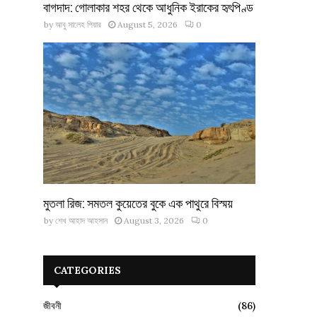
বাগদাদ: গোলাকার শহর থেকে আধুনিক ইরাকের হৃৎপিণ্ড
by
আবু সালেহ পিয়ার
August 5, 2026
0
মুতলা রিজ: সমতল কুয়েতের বুকে এক পাথুরে বিস্ময়
by
শেখ আহাদ আহসান
August 3, 2026
0
CATEGORIES
জীবনী
(86)