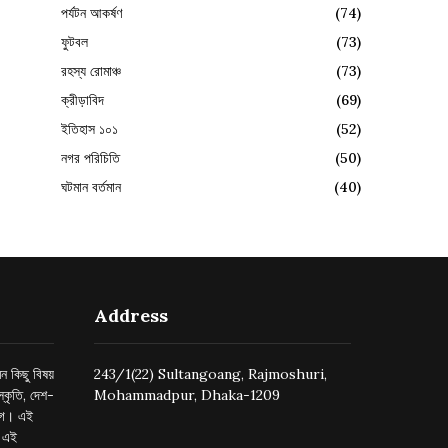
পর্যটন আকর্ষণ
(74)
ফুটবল
(73)
রহস্য রোমাঞ্চ
(73)
ক্রীড়াবিদ
(69)
ইতিহাস ১০১
(52)
নগর পরিচিতি
(50)
ঘটমান বর্তমান
(40)
Address
ন কিছু বিষয়
243/1(22) Sultangoang, Rajmoshuri,
্কৃতি, দেশ-
Mohammadpur, Dhaka-1209
ুগে। এই
র এই