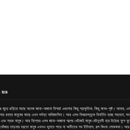
 us
্তর জুড়ে ছড়িয়ে আছে অনেক জানা-অজানা বিস্ময়! এগুলোর কিছু প্রাকৃতিক, কিছু মানব-সৃষ্ট। আবার, এম
লোর রহস্য মানুষের কাছে এখন পর্যন্ত অমিমাংসিত। আর এসব বিষয়বস্তুকে বিবর্তিত হচ্ছে সভ্যতা, সংস
প এবং স্বয়ং মানুষ। আর বিশ্বের এসব জানা-অজানা গল্পের খোঁজেই মানুষ কৌতূহলী হয়ে উঠেছে যুগে য
খোঁজার তাড়নায় হয়তো মানুষ এখনও ভুলতে পারে না অতীতের সব ইতিহাস, গল্প কিংবা লোককথা। আ