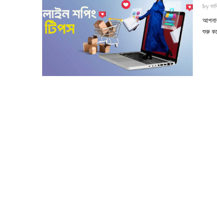
by
ফাব
আপনার 
শুরু 