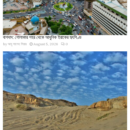
বাগদাদ: গোলাকার শহর থেকে আধুনিক ইরাকের হৃৎপিণ্ড
by
আবু সালেহ পিয়ার
August 5, 2026
0