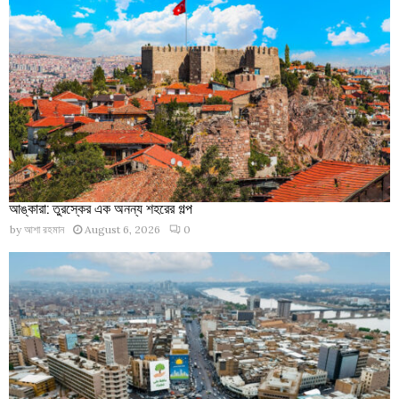
আঙ্কারা: তুরস্কের এক অনন্য শহরের গল্প
by
আশা রহমান
August 6, 2026
0