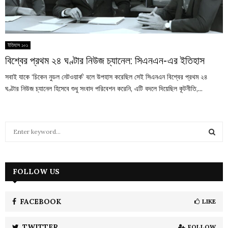
ইতিহাস ১০১
বিশ্বের প্রথম ২৪ ঘণ্টার নিউজ চ্যানেল: সিএনএন-এর ইতিহাস
সবাই যাকে ‘চিকেন নুডল নেটওয়ার্ক’ বলে উপহাস করেছিল সেই সিএনএন বিশ্বের প্রথম ২৪
ঘণ্টার নিউজ চ্যানেল হিসেবে শুধু সংবাদ পরিবেশন করেনি, এটি বদলে দিয়েছিল কূটনীতি,...
S
e
a
S
r
c
FOLLOW US
E
h
f
A
o
FACEBOOK
LIKE
r
R
:
TWITTER
FOLLOW