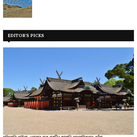
EDITOR'S PICKS
সুমিয়োশি তাইশা: ওসাকার বুকে প্রাচীন জাপানি আধ্যাত্মিকতার ছোঁয়া