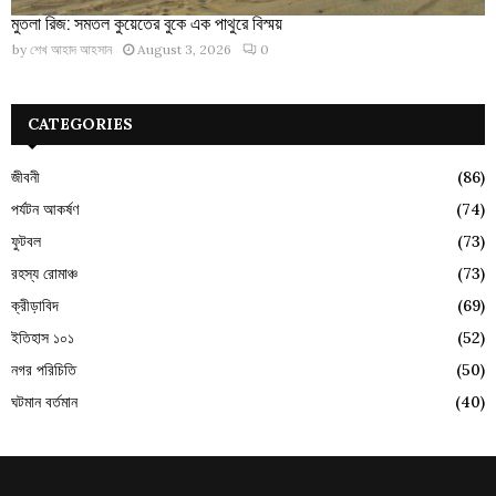
মুতলা রিজ: সমতল কুয়েতের বুকে এক পাথুরে বিস্ময়
by
শেখ আহাদ আহসান
August 3, 2026
0
CATEGORIES
জীবনী
(86)
পর্যটন আকর্ষণ
(74)
ফুটবল
(73)
রহস্য রোমাঞ্চ
(73)
ক্রীড়াবিদ
(69)
ইতিহাস ১০১
(52)
নগর পরিচিতি
(50)
ঘটমান বর্তমান
(40)