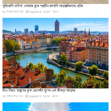
সুমিয়োশি তাইশা: ওসাকার বুকে প্রাচীন জাপানি আধ্যাত্মিকতার ছোঁয়া
by
ইসরাত জাহান ইরা
August 6, 2026
0
ভিও লিয়ন: ফ্রান্সের বুকে রেনেসাঁস যুগের এক জীবন্ত জাদুঘর
by
ফাবিহা বিনতে হক
August 6, 2026
0