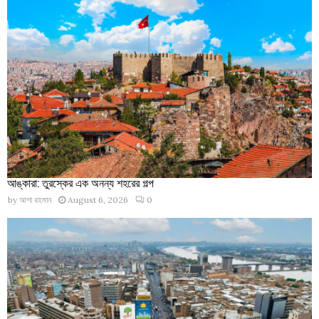
আঙ্কারা: তুরস্কের এক অনন্য শহরের গল্প
by
আশা রহমান
August 6, 2026
0