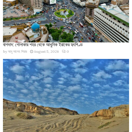
বাগদাদ: গোলাকার শহর থেকে আধুনিক ইরাকের হৃৎপিণ্ড
by
আবু সালেহ পিয়ার
August 5, 2026
0