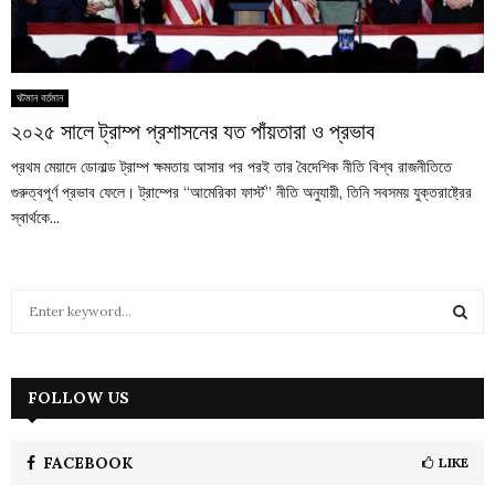
ঘটমান বর্তমান
২০২৫ সালে ট্রাম্প প্রশাসনের যত পাঁয়তারা ও প্রভাব
প্রথম মেয়াদে ডোনাল্ড ট্রাম্প ক্ষমতায় আসার পর পরই তার বৈদেশিক নীতি বিশ্ব রাজনীতিতে
গুরুত্বপূর্ণ প্রভাব ফেলে। ট্রাম্পের “আমেরিকা ফার্স্ট” নীতি অনুযায়ী, তিনি সবসময় যুক্তরাষ্ট্রের
স্বার্থকে...
S
e
a
S
r
c
FOLLOW US
E
h
f
A
o
FACEBOOK
LIKE
r
R