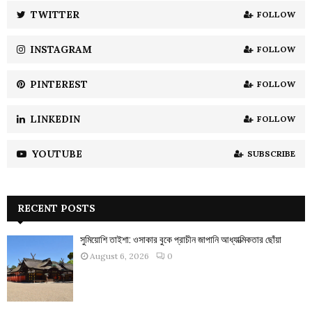
:
TWITTER
FOLLOW
C
INSTAGRAM
FOLLOW
H
PINTEREST
FOLLOW
LINKEDIN
FOLLOW
YOUTUBE
SUBSCRIBE
RECENT POSTS
সুমিয়োশি তাইশা: ওসাকার বুকে প্রাচীন জাপানি আধ্যাত্মিকতার ছোঁয়া
August 6, 2026
0