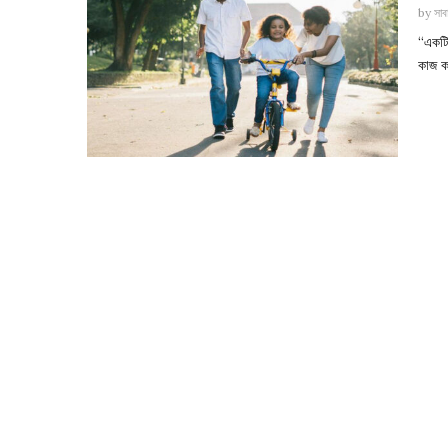
by
সাব
“একটি
কাজ ক