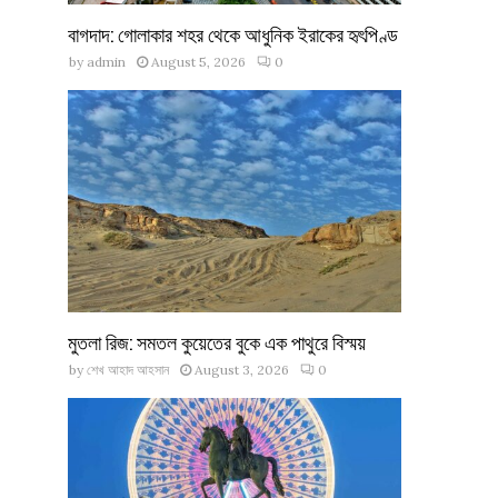
বাগদাদ: গোলাকার শহর থেকে আধুনিক ইরাকের হৃৎপিণ্ড
by
admin
August 5, 2026
0
মুতলা রিজ: সমতল কুয়েতের বুকে এক পাথুরে বিস্ময়
by
শেখ আহাদ আহসান
August 3, 2026
0