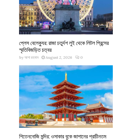
প্লেস বেলেক্যুর: রাজা চতুর্দশ লুই থেকে লিটল প্রিন্সের
স্মৃতিবিজড়িত চত্বর
by
আশা রহমান
August 2, 2026
0
শিতেননোজি মন্দির: ওসাকার বুকে জাপানের প্রাচীনতম