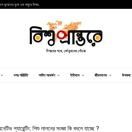
তল কুয়েতের বুকে এক পাথুরে বিস্ময়
প
নগর পরিচিতি
পর্যটন আকর্ষণ
ইতিহাস
জীবনযাপন
উপকথা
ারনেটিভ প্যারেন্টিং: শিশু লালনের সংজ্ঞা কি বদলে যাচ্ছে ?