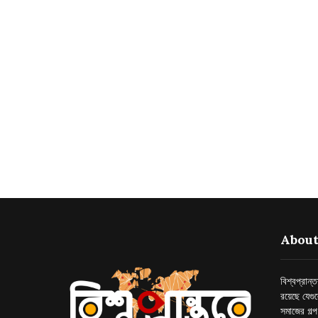
About
বিশ্বপ্রান
রয়েছে যেগু
সমাজের গল্