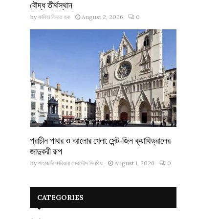
বৌদ্ধ তীর্থস্থান
by
ফাবিহা বিনতে হক
August 2, 2026
0
প্রাচীন পাথর ও আলোর খেলা: সেন্ট-জিন ক্যাথিড্রালের
জাদুকরী রূপ
by
শাহাজাদী ফাবিয়ানা ফেরদৌস সিনথিয়া
August 1, 2026
0
CATEGORIES