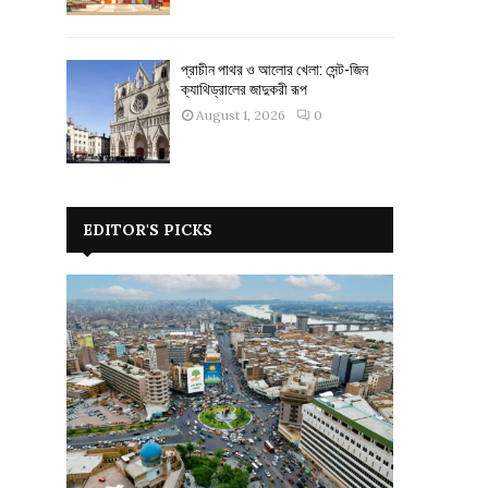
প্রাচীন পাথর ও আলোর খেলা: সেন্ট-জিন
ক্যাথিড্রালের জাদুকরী রূপ
August 1, 2026
0
EDITOR'S PICKS