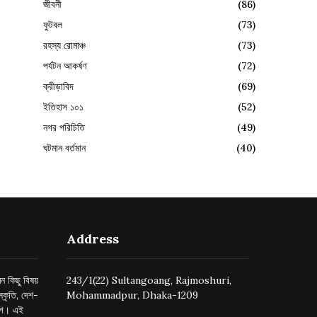
জীবনী
(86)
ফুটবল
(73)
রহস্য রোমাঞ্চ
(73)
পর্যটন আকর্ষণ
(72)
ক্রীড়াবিদ
(69)
ইতিহাস ১০১
(52)
নগর পরিচিতি
(49)
ঘটমান বর্তমান
(40)
Address
ন কিছু বিষয়
243/1(22) Sultangoang, Rajmoshuri,
্কৃতি, দেশ-
Mohammadpur, Dhaka-1209
ুগে। এই