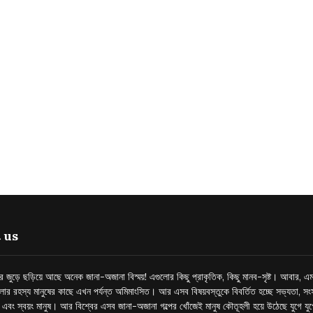
 us
্তর জুড়ে ছড়িয়ে আছে অনেক জানা-অজানা বিস্ময়! এগুলোর কিছু প্রাকৃতিক, কিছু মানব-সৃষ্ট। আবার, এম
লোর রহস্য মানুষের কাছে এখন পর্যন্ত অমিমাংসিত। আর এসব বিষয়বস্তুকে বিবর্তিত হচ্ছে সভ্যতা, সংস
প এবং স্বয়ং মানুষ। আর বিশ্বের এসব জানা-অজানা গল্পের খোঁজেই মানুষ কৌতূহলী হয়ে উঠেছে যুগে য