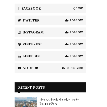
f
A
o
FACEBOOK
LIKE
r
R
:
TWITTER
FOLLOW
C
H
INSTAGRAM
FOLLOW
PINTEREST
FOLLOW
LINKEDIN
FOLLOW
YOUTUBE
SUBSCRIBE
RECENT POSTS
বাগদাদ: গোলাকার শহর থেকে আধুনিক
ইরাকের হৃৎপিণ্ড