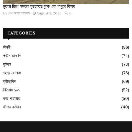
মুতলা রিজ: সমতল কুয়েতের বুকে এক পাথুরে বিস্ময়
by
শেখ আহাদ আহসান
August 3, 2026
0
CATEGORIES
জীবনী
(86)
পর্যটন আকর্ষণ
(74)
ফুটবল
(73)
রহস্য রোমাঞ্চ
(73)
ক্রীড়াবিদ
(69)
ইতিহাস ১০১
(52)
নগর পরিচিতি
(50)
ঘটমান বর্তমান
(40)