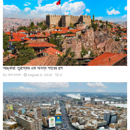
আঙ্কারা: তুরস্কের এক অনন্য শহরের গল্প
by
আশা রহমান
August 6, 2026
0