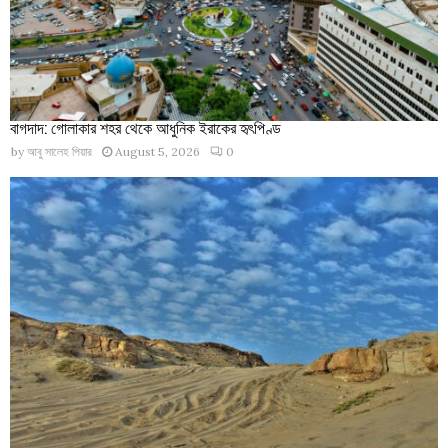
বাগদাদ: গোলাকার শহর থেকে আধুনিক ইরাকের হৃৎপিণ্ড
by
আবু সালেহ পিয়ার
August 5, 2026
0