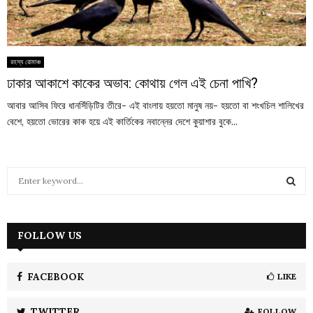
রহস্য রোমাঞ্চ
ঢাকার আকাশে কাকের অভাব: কোথায় গেল এই চেনা পাখি?
আবার আসিব ফিরে ধানসিঁড়িটির তীরে- এই বাংলায় হয়তো মানুষ নয়- হয়তো বা শংখচিল শালিখের
বেশে, হয়তো ভোরের কাক হয়ে এই কার্তিকের নবান্নের দেশে কুয়াশার বুকে...
S
e
a
S
r
c
FOLLOW US
E
h
f
A
o
FACEBOOK
LIKE
r
R
:
TWITTER
FOLLOW