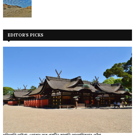
EDITOR'S PICKS
সুমিয়োশি তাইশা: ওসাকার বুকে প্রাচীন জাপানি আধ্যাত্মিকতার ছোঁয়া