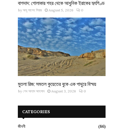
বাগদাদ: গোলাকার শহর থেকে আধুনিক ইরাকের হৃৎপিণ্ড
by
আবু সালেহ পিয়ার
August 5, 2026
0
মুতলা রিজ: সমতল কুয়েতের বুকে এক পাথুরে বিস্ময়
by
শেখ আহাদ আহসান
August 3, 2026
0
CATEGORIES
জীবনী
(86)