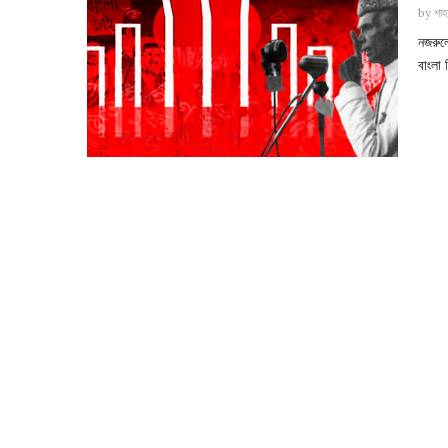
by
শাহ
নজরুল
বাংলা 