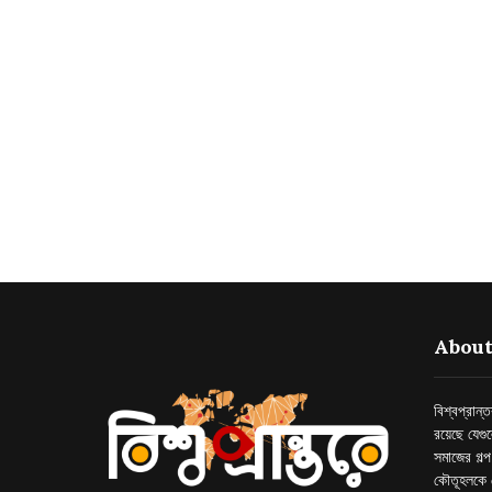
About
বিশ্বপ্রান
রয়েছে যেগু
সমাজের গল্
কৌতূহলকে 