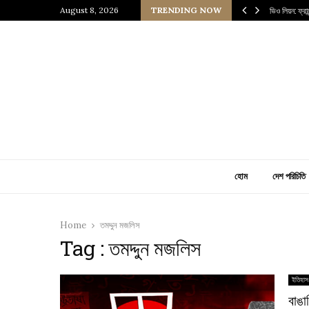
 প্রাচীন জাপানি আধ্যাত্মিকতার ছোঁয়া
August 8, 2026
TRENDING NOW
ভিও লিয়ন: ফ্র
হোম
দেশ পরিচিতি
Home
তমদ্দুন মজলিস
Tag : তমদ্দুন মজলিস
ইতিহাস
বাঙা