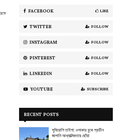
f
A
o
FACEBOOK
LIKE
হরফে
r
R
:
TWITTER
FOLLOW
C
H
INSTAGRAM
FOLLOW
PINTEREST
FOLLOW
LINKEDIN
FOLLOW
YOUTUBE
SUBSCRIBE
RECENT POSTS
সুমিয়োশি তাইশা: ওসাকার বুকে প্রাচীন
জাপানি আধ্যাত্মিকতার ছোঁয়া