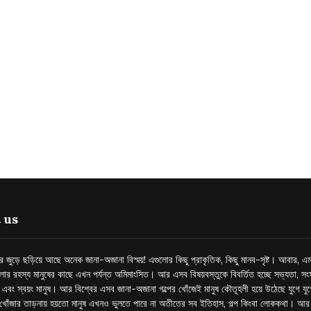
 us
্তর জুড়ে ছড়িয়ে আছে অনেক জানা-অজানা বিস্ময়! এগুলোর কিছু প্রাকৃতিক, কিছু মানব-সৃষ্ট। আবার, এম
লোর রহস্য মানুষের কাছে এখন পর্যন্ত অমিমাংসিত। আর এসব বিষয়বস্তুকে বিবর্তিত হচ্ছে সভ্যতা, সংস
প এবং স্বয়ং মানুষ। আর বিশ্বের এসব জানা-অজানা গল্পের খোঁজেই মানুষ কৌতূহলী হয়ে উঠেছে যুগে য
খোঁজার তাড়নায় হয়তো মানুষ এখনও ভুলতে পারে না অতীতের সব ইতিহাস, গল্প কিংবা লোককথা। আ