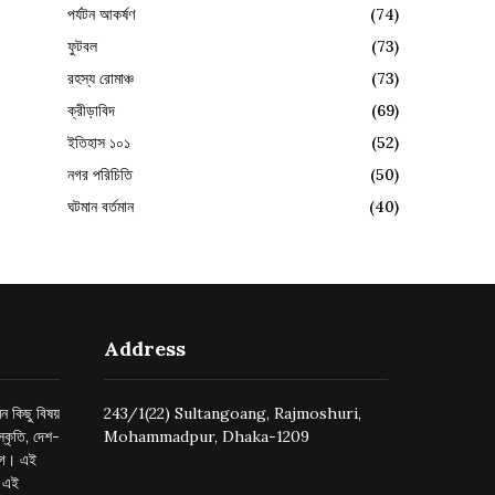
পর্যটন আকর্ষণ
(74)
ফুটবল
(73)
রহস্য রোমাঞ্চ
(73)
ক্রীড়াবিদ
(69)
ইতিহাস ১০১
(52)
নগর পরিচিতি
(50)
ঘটমান বর্তমান
(40)
Address
ন কিছু বিষয়
243/1(22) Sultangoang, Rajmoshuri,
্কৃতি, দেশ-
Mohammadpur, Dhaka-1209
ুগে। এই
র এই