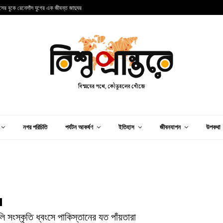
ান্সের বুকে রেনেসাঁস যুগের এক জীবন্ত জাদুঘর
আ
নগর পরিচিতি
পর্যটন আকর্ষণ
ইতিহাস
জীবনযাপন
উপকথা
লি সংস্কৃতি ধ্বংসে পাকিস্তানের যত পাঁয়তারা