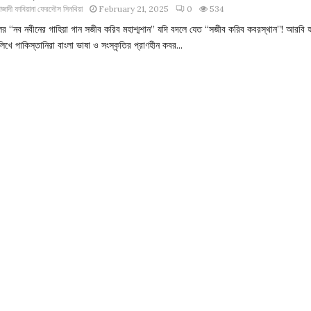
াজাদী ফাবিয়ানা ফেরদৌস সিনথিয়া
February 21, 2025
0
534
ের “নব নবীনের গাহিয়া গান সজীব করিব মহাশ্মশান” যদি বদলে যেত “সজীব করিব কবরস্থান”! আরবি 
লিখে পাকিস্তানিরা বাংলা ভাষা ও সংস্কৃতির প্রাণহীন কবর...