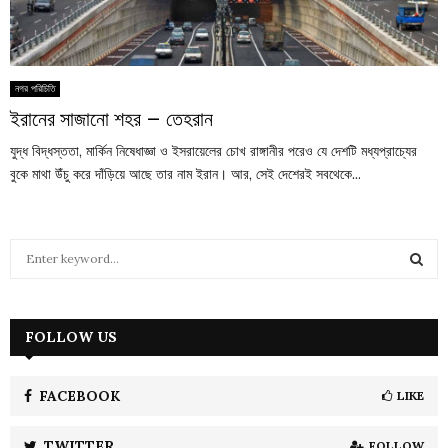
নগর পরিচিতি
ইরানের সাজানো শহর – তেহরান
যুদ্ধ বিদ্ধস্ততা, মার্কিন নিষেধাজ্ঞা ও ইসরায়েলের চোখ রাঙ্গানীর পরেও যে দেশটি মধ্যপ্রাচ্যের
বুকে মাথা উঁচু করে দাঁড়িয়ে আছে তার নাম ইরান। আর, সেই দেশেরই সবথেকে...
S
e
a
S
r
c
FOLLOW US
E
h
f
A
o
FACEBOOK
LIKE
r
R
:
TWITTER
FOLLOW