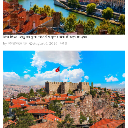
ভিও লিয়ন: ফ্রান্সের বুকে রেনেসাঁস যুগের এক জীবন্ত জাদুঘর
by
ফাবিহা বিনতে হক
August 6, 2026
0