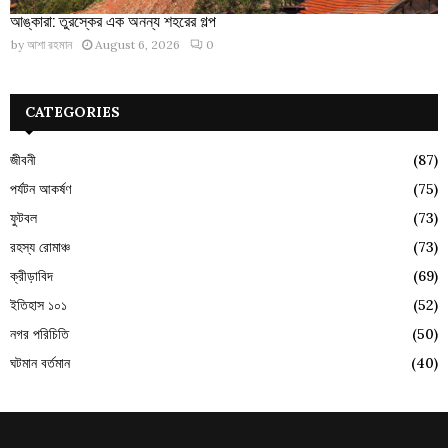
আঙ্কারা: তুরস্কের এক অনন্য শহরের গল্প
by
আশা রহমান
August 6, 2026
0
CATEGORIES
জীবনী
(87)
পর্যটন আকর্ষণ
(75)
ফুটবল
(73)
রহস্য রোমাঞ্চ
(73)
ক্রীড়াবিদ
(69)
ইতিহাস ১০১
(52)
নগর পরিচিতি
(50)
ঘটমান বর্তমান
(40)