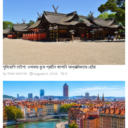
সুমিয়োশি তাইশা: ওসাকার বুকে প্রাচীন জাপানি আধ্যাত্মিকতার ছোঁয়া
by
ইসরাত জাহান ইরা
August 6, 2026
0