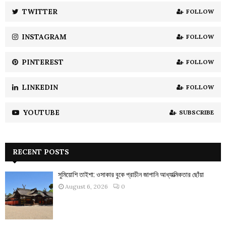
:
TWITTER
FOLLOW
C
INSTAGRAM
FOLLOW
H
PINTEREST
FOLLOW
LINKEDIN
FOLLOW
YOUTUBE
SUBSCRIBE
RECENT POSTS
সুমিয়োশি তাইশা: ওসাকার বুকে প্রাচীন জাপানি আধ্যাত্মিকতার ছোঁয়া
August 6, 2026
0