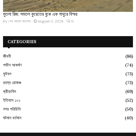
মুতলা রিজ: সমতল কুয়েতের বুকে এক পাথুরে বিস্ময়
by
শেখ আহাদ আহসান
August 3, 2026
0
CATEGORIES
জীবনী
(86)
পর্যটন আকর্ষণ
(74)
ফুটবল
(73)
রহস্য রোমাঞ্চ
(73)
ক্রীড়াবিদ
(69)
ইতিহাস ১০১
(52)
নগর পরিচিতি
(50)
ঘটমান বর্তমান
(40)