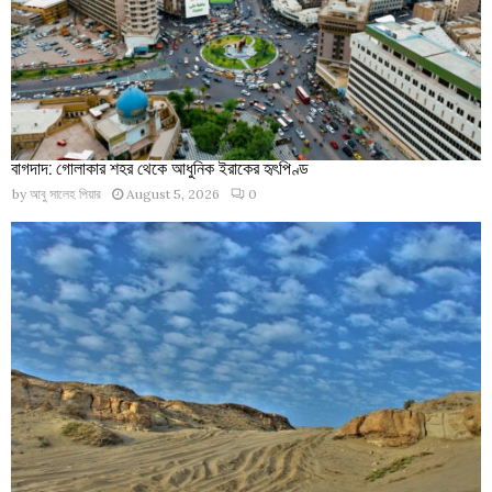
বাগদাদ: গোলাকার শহর থেকে আধুনিক ইরাকের হৃৎপিণ্ড
by
আবু সালেহ পিয়ার
August 5, 2026
0