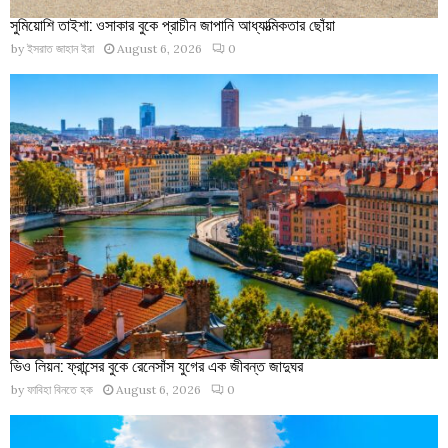
সুমিয়োশি তাইশা: ওসাকার বুকে প্রাচীন জাপানি আধ্যাত্মিকতার ছোঁয়া
by
ইসরাত জাহান ইরা
August 6, 2026
0
ভিও লিয়ন: ফ্রান্সের বুকে রেনেসাঁস যুগের এক জীবন্ত জাদুঘর
by
ফাবিহা বিনতে হক
August 6, 2026
0