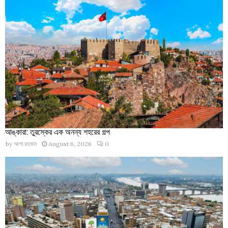
আঙ্কারা: তুরস্কের এক অনন্য শহরের গল্প
by
আশা রহমান
August 6, 2026
0