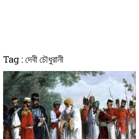
Tag : দেবী চৌধুরানী