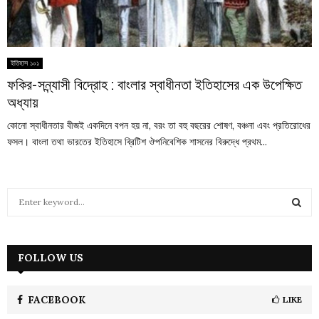
ইতিহাস ১০১
ফকির-সন্ন্যাসী বিদ্রোহ : বাংলার স্বাধীনতা ইতিহাসের এক উপেক্ষিত
অধ্যায়
কোনো স্বাধীনতার বীজই একদিনে বপন হয় না, বরং তা বহু বছরের শোষণ, বঞ্চনা এবং প্রতিরোধের
ফসল। বাংলা তথা ভারতের ইতিহাসে ব্রিটিশ ঔপনিবেশিক শাসনের বিরুদ্ধে প্রথম...
S
e
a
S
r
c
FOLLOW US
E
h
f
A
o
FACEBOOK
LIKE
r
R