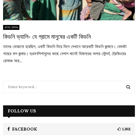
রহস্য রোমাঞ্চ
কিডনি ভ্যালি- যে গ্রামে মানুষের একটি কিডনি
তাদের বোঝানো হয়েছিল, একটি কিডনি দিয়ে দিলে সেখানে আরেকটি কিডনি জন্মাবে। যেমনটা
গাছের ফল জন্মায়। ভ্রমণপিপাসুদের কাছে নেপাল মানেই হিমালয়ের অপার সৌন্দর্য, ট্রেকিংয়ের
রোমাঞ্চ আর...
S
e
a
S
r
c
FOLLOW US
E
h
f
A
o
FACEBOOK
LIKE
r
R