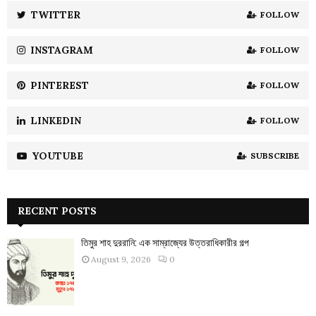
:
TWITTER
FOLLOW
C
INSTAGRAM
FOLLOW
H
PINTEREST
FOLLOW
LINKEDIN
FOLLOW
YOUTUBE
SUBSCRIBE
RECENT POSTS
তিমুর শাহ দুররানি: এক সাম্রাজ্যের উত্তরাধিকারীর গল্প
August 9, 2026
0