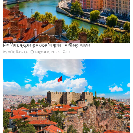
ভিও লিয়ন: ফ্রান্সের বুকে রেনেসাঁস যুগের এক জীবন্ত জাদুঘর
by
ফাবিহা বিনতে হক
August 6, 2026
0