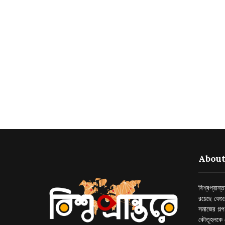
About
বিশ্বপ্রান
রয়েছে যেগু
সমাজের গল্
কৌতূহলকে 