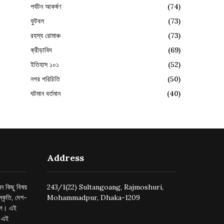
পর্যটন আকর্ষণ
(74)
ফুটবল
(73)
রহস্য রোমাঞ্চ
(73)
ক্রীড়াবিদ
(69)
ইতিহাস ১০১
(52)
নগর পরিচিতি
(50)
ঘটমান বর্তমান
(40)
Address
ন কিছু বিষয়
243/1(22) Sultangoang, Rajmoshuri,
্কৃতি, দেশ-
Mohammadpur, Dhaka-1209
ুগে। এই
র এই