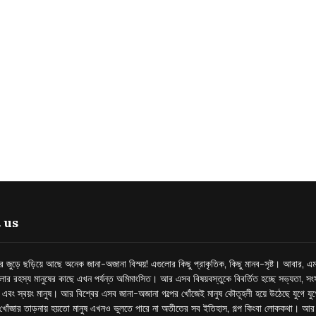
 us
্তর জুড়ে ছড়িয়ে আছে অনেক জানা-অজানা বিস্ময়! এগুলোর কিছু প্রাকৃতিক, কিছু মানব-সৃষ্ট। আবার, এম
লোর রহস্য মানুষের কাছে এখন পর্যন্ত অমিমাংসিত। আর এসব বিষয়বস্তুকে বিবর্তিত হচ্ছে সভ্যতা, সংস
প এবং স্বয়ং মানুষ। আর বিশ্বের এসব জানা-অজানা গল্পের খোঁজেই মানুষ কৌতূহলী হয়ে উঠেছে যুগে য
খোঁজার তাড়নায় হয়তো মানুষ এখনও ভুলতে পারে না অতীতের সব ইতিহাস, গল্প কিংবা লোককথা। আ