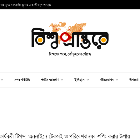
ান্সের বুকে রেনেসাঁস যুগের এক জীবন্ত জাদুঘর
আ
নগর পরিচিতি
পর্যটন আকর্ষণ
ইতিহাস
জীবনযাপন
উপকথা
কার্যকরী টিপস: অনলাইনে টেকসই ও পরিবেশবান্ধব শপিং করার উপায়