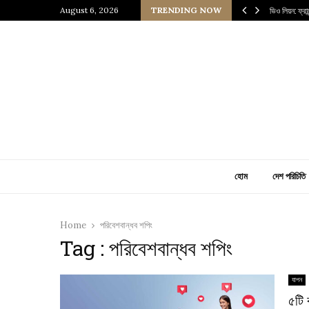
 প্রাচীন জাপানি আধ্যাত্মিকতার ছোঁয়া
August 6, 2026
TRENDING NOW
ভিও লিয়ন: ফ্র
হোম
দেশ পরিচিতি
Home
পরিবেশবান্ধব শপিং
Tag : পরিবেশবান্ধব শপিং
যাপন
৫টি 