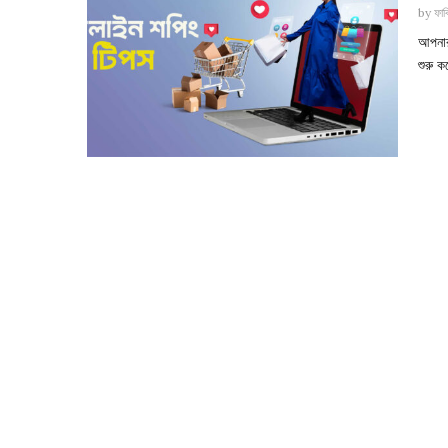
by
ফাব
আপনার 
শুরু 