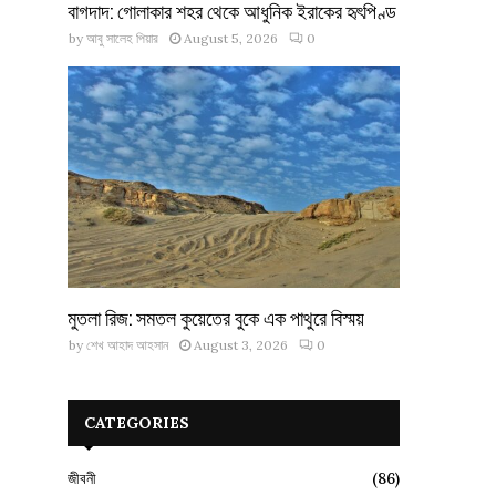
বাগদাদ: গোলাকার শহর থেকে আধুনিক ইরাকের হৃৎপিণ্ড
by
আবু সালেহ পিয়ার
August 5, 2026
0
মুতলা রিজ: সমতল কুয়েতের বুকে এক পাথুরে বিস্ময়
by
শেখ আহাদ আহসান
August 3, 2026
0
CATEGORIES
জীবনী
(86)