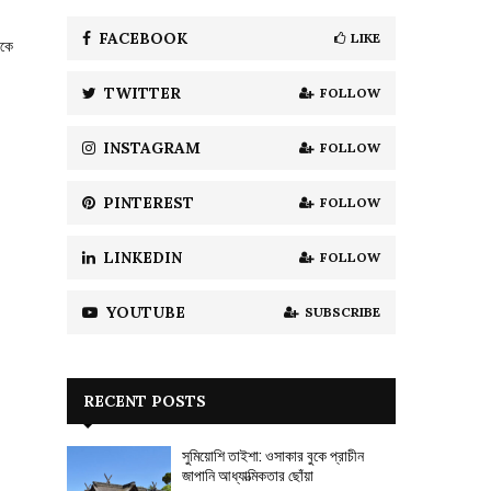
f
A
o
FACEBOOK
LIKE
েকে
r
R
:
TWITTER
FOLLOW
C
H
INSTAGRAM
FOLLOW
PINTEREST
FOLLOW
LINKEDIN
FOLLOW
YOUTUBE
SUBSCRIBE
RECENT POSTS
সুমিয়োশি তাইশা: ওসাকার বুকে প্রাচীন
জাপানি আধ্যাত্মিকতার ছোঁয়া