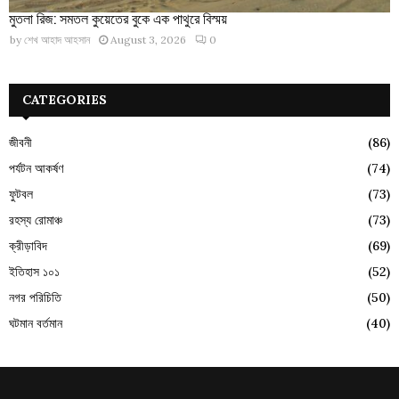
মুতলা রিজ: সমতল কুয়েতের বুকে এক পাথুরে বিস্ময়
by
শেখ আহাদ আহসান
August 3, 2026
0
CATEGORIES
জীবনী
(86)
পর্যটন আকর্ষণ
(74)
ফুটবল
(73)
রহস্য রোমাঞ্চ
(73)
ক্রীড়াবিদ
(69)
ইতিহাস ১০১
(52)
নগর পরিচিতি
(50)
ঘটমান বর্তমান
(40)