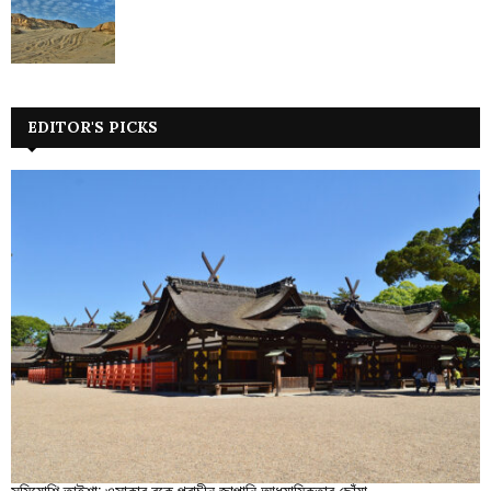
EDITOR'S PICKS
সুমিয়োশি তাইশা: ওসাকার বুকে প্রাচীন জাপানি আধ্যাত্মিকতার ছোঁয়া