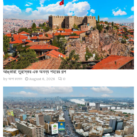
আঙ্কারা: তুরস্কের এক অনন্য শহরের গল্প
by
আশা রহমান
August 6, 2026
0