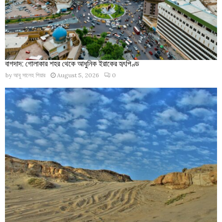
বাগদাদ: গোলাকার শহর থেকে আধুনিক ইরাকের হৃৎপিণ্ড
by
আবু সালেহ পিয়ার
August 5, 2026
0