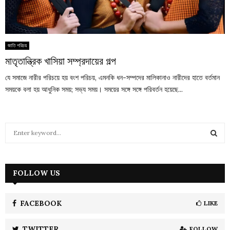
জাতি পরিচয়
মাতৃতান্ত্রিক খাসিয়া সম্প্রদায়ের গল্প
যে সমাজে নারীর পরিচয়ে হয় বংশ পরিচয়, এমনকি ধন-সম্পদের মালিকানাও নারীদের হাতে বর্তমান
সময়কে বলা হয় আধুনিক সময়; সভ্য সময়। সময়ের সঙ্গে সঙ্গে পরিবর্তন হয়েছে...
S
e
a
S
r
c
FOLLOW US
E
h
f
A
o
FACEBOOK
LIKE
r
R
:
TWITTER
FOLLOW