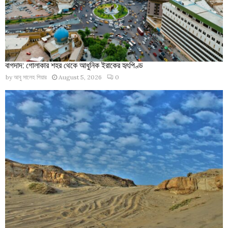
বাগদাদ: গোলাকার শহর থেকে আধুনিক ইরাকের হৃৎপিণ্ড
by
আবু সালেহ পিয়ার
August 5, 2026
0