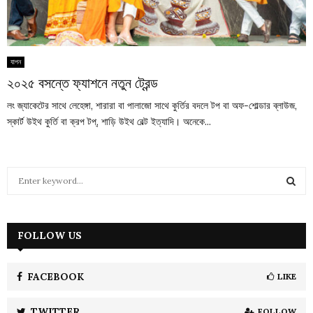
যাপন
২০২৫ বসন্তে ফ্যাশনে নতুন ট্রেন্ড
লং জ্যাকেটের সাথে লেহেঙ্গা, শারারা বা পালাজো সাথে কুর্তির বদলে টপ বা অফ-শোল্ডার ব্লাউজ,
স্কার্ট উইথ কুর্তি বা ক্রপ টপ্, শাড়ি উইথ বেল্ট ইত্যাদি। অনেকে...
S
e
a
S
r
c
FOLLOW US
E
h
f
A
o
FACEBOOK
LIKE
r
R
:
TWITTER
FOLLOW