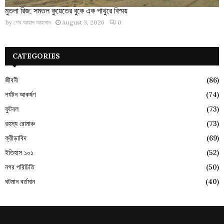
মুতলা রিজ: সমতল কুয়েতের বুকে এক পাথুরে বিস্ময়
by
শেখ আহাদ আহসান
August 3, 2026
0
CATEGORIES
জীবনী
(86)
পর্যটন আকর্ষণ
(74)
ফুটবল
(73)
রহস্য রোমাঞ্চ
(73)
ক্রীড়াবিদ
(69)
ইতিহাস ১০১
(52)
নগর পরিচিতি
(50)
ঘটমান বর্তমান
(40)