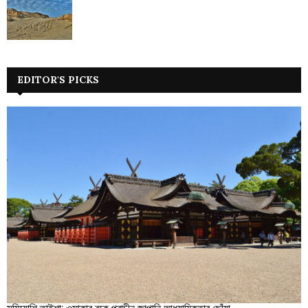
EDITOR'S PICKS
সুমিয়োশি তাইশা: ওসাকার বুকে প্রাচীন জাপানি আধ্যাত্মিকতার ছোঁয়া