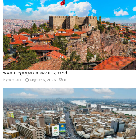
আঙ্কারা: তুরস্কের এক অনন্য শহরের গল্প
by
আশা রহমান
August 6, 2026
0