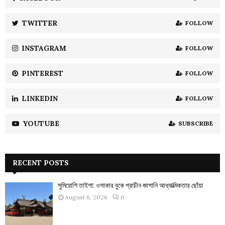
r
R
:
TWITTER
FOLLOW
C
INSTAGRAM
FOLLOW
H
PINTEREST
FOLLOW
LINKEDIN
FOLLOW
YOUTUBE
SUBSCRIBE
RECENT POSTS
সুমিয়োশি তাইশা: ওসাকার বুকে প্রাচীন জাপানি আধ্যাত্মিকতার ছোঁয়া
August 6, 2026
0