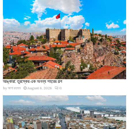
আঙ্কারা: তুরস্কের এক অনন্য শহরের গল্প
by
আশা রহমান
August 6, 2026
0