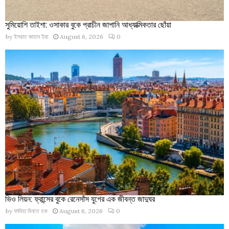
সুমিয়োশি তাইশা: ওসাকার বুকে প্রাচীন জাপানি আধ্যাত্মিকতার ছোঁয়া
by
ইসরাত জাহান ইরা
August 6, 2026
0
ভিও লিয়ন: ফ্রান্সের বুকে রেনেসাঁস যুগের এক জীবন্ত জাদুঘর
by
ফাবিহা বিনতে হক
August 6, 2026
0