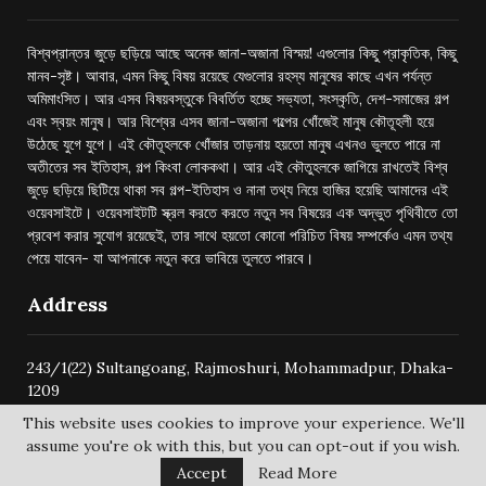
বিশ্বপ্রান্তর জুড়ে ছড়িয়ে আছে অনেক জানা-অজানা বিস্ময়! এগুলোর কিছু প্রাকৃতিক, কিছু
মানব-সৃষ্ট। আবার, এমন কিছু বিষয় রয়েছে যেগুলোর রহস্য মানুষের কাছে এখন পর্যন্ত
অমিমাংসিত। আর এসব বিষয়বস্তুকে বিবর্তিত হচ্ছে সভ্যতা, সংস্কৃতি, দেশ-সমাজের গল্প
এবং স্বয়ং মানুষ। আর বিশ্বের এসব জানা-অজানা গল্পের খোঁজেই মানুষ কৌতূহলী হয়ে
উঠেছে যুগে যুগে। এই কৌতূহলকে খোঁজার তাড়নায় হয়তো মানুষ এখনও ভুলতে পারে না
অতীতের সব ইতিহাস, গল্প কিংবা লোককথা। আর এই কৌতুহলকে জাগিয়ে রাখতেই বিশ্ব
জুড়ে ছড়িয়ে ছিটিয়ে থাকা সব গল্প-ইতিহাস ও নানা তথ্য নিয়ে হাজির হয়েছি আমাদের এই
ওয়েবসাইটে। ওয়েবসাইটটি স্ক্রল করতে করতে নতুন সব বিষয়ের এক অদ্ভুত পৃথিবীতে তো
প্রবেশ করার সুযোগ রয়েছেই, তার সাথে হয়তো কোনো পরিচিত বিষয় সম্পর্কেও এমন তথ্য
পেয়ে যাবেন- যা আপনাকে নতুন করে ভাবিয়ে তুলতে পারবে।
Address
243/1(22) Sultangoang, Rajmoshuri, Mohammadpur, Dhaka-
1209
This website uses cookies to improve your experience. We'll
assume you're ok with this, but you can opt-out if you wish.
Accept
Read More
@2024 -
bishwoprantore.com
All Right Reserved.