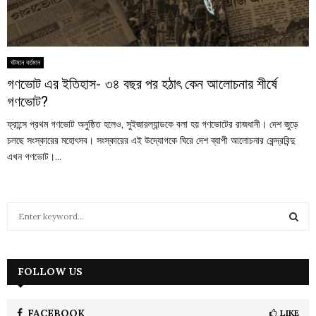
ঘটমান বর্তমান
গণভোট এর ইতিহাস- ৩৪ বছর পর হঠাৎ কেন আলোচনার শীর্ষে
গণভোট?
ফ্রান্সে প্রথম গণভোট অনুষ্ঠিত হলেও, সুইজারল্যান্ডকে বলা হয় গণভোটের রাজধানী। দেশ জুড়ে
চলছে সংস্কারের মহোৎসব। সংস্কারের এই উদ্যোগকে ঘিরে দেশ ব্যাপী আলোচনার কেন্দ্রবিন্দু
এখন গণভোট।...
S
e
a
S
r
c
FOLLOW US
E
h
f
A
o
FACEBOOK
LIKE