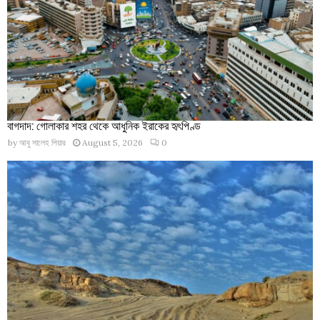
বাগদাদ: গোলাকার শহর থেকে আধুনিক ইরাকের হৃৎপিণ্ড
by
আবু সালেহ পিয়ার
August 5, 2026
0