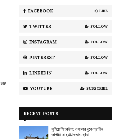
f
A
o
FACEBOOK
LIKE
r
R
:
TWITTER
FOLLOW
C
H
INSTAGRAM
FOLLOW
PINTEREST
FOLLOW
LINKEDIN
FOLLOW
 ছোট
YOUTUBE
SUBSCRIBE
RECENT POSTS
সুমিয়োশি তাইশা: ওসাকার বুকে প্রাচীন
জাপানি আধ্যাত্মিকতার ছোঁয়া