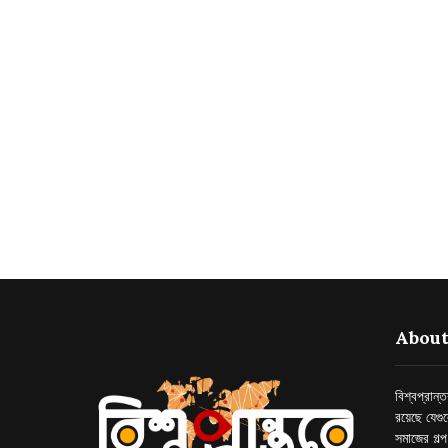
About
বিশ্বপ্রান
রয়েছে যেগু
সমাজের গল্