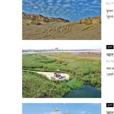
by
শে
কুয়েত
‘মুতলা
কুয়েত
আল জ
by
আবু
আল জা
‘রোবট
কুয়েত
আল জ