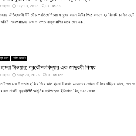
া রহমান
July 30, 2026
0
66
হরার ঐতিহ্যবাহী উট দৌড় প্রতিযোগিতায় মানুষের বদলে উটের পিঠে বসানো হয় রিমোট-চালিত ছোট
জকি’! মধ্যপ্রাচ্যের রুক্ষ ও তপ্ত বালুকারাশির মাঝে যেন এক...
ম্বী ভবন
পর্যটন আকর্ষণ
ামরা টাওয়ার: প্রকৌশলবিদ্যার এক জাদুকরী বিস্ময়
া রহমান
May 20, 2026
0
122
 টাওয়ারকে উচ্চতায় হারিয়ে দিয়ে আল হামরা টাওয়ার এমনভাবে কোমর বাঁকিয়ে দাঁড়িয়ে আছে, যেন সে
ির এক মায়াবী নৃত্যশিল্পী! আধুনিক স্থাপত্যের ইতিহাসে কিছু ভবন কেবল...