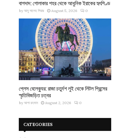
বাগদাদ: গোলাকার শহর থেকে আধুনিক ইরাকের হৃৎপিণ্ড
by
আবু সালেহ পিয়ার
August 5, 2026
0
প্লেস বেলেক্যুর: রাজা চতুর্দশ লুই থেকে লিটল প্রিন্সের
স্মৃতিবিজড়িত চত্বর
by
আশা রহমান
August 2, 2026
0
CATEGORIES