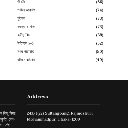
জীবনী
(86)
পর্যটন আকর্ষণ
(74)
ফুটবল
(73)
রহস্য রোমাঞ্চ
(73)
ক্রীড়াবিদ
(69)
ইতিহাস ১০১
(52)
নগর পরিচিতি
(50)
ঘটমান বর্তমান
(40)
Address
ন কিছু বিষয়
243/1(22) Sultangoang, Rajmoshuri,
্কৃতি, দেশ-
Mohammadpur, Dhaka-1209
ুগে। এই