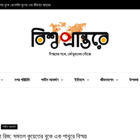
ন্সের বুকে রেনেসাঁস যুগের এক জীবন্ত জাদুঘর
আ
নগর পরিচিতি
পর্যটন আকর্ষণ
ইতিহাস
জীবনযাপন
উপকথা
পর্যটন আকর্ষণ
া রিজ: সমতল কুয়েতের বুকে এক পাথুরে বিস্ময়