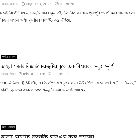
খ আহাদ আহসান
August 3, 2026
0
28
 মানেই বিস্তীর্ণ সমতল মরুভূমি আর সমুদ্র এই চিরাচরিত ধারণাকে পুরোপুরি পালটে দেবে আল জাহরার
 রিজ’। সমতল ভূমির বুক চিরে মাথা উঁচু করে দাঁড়িয়ে...
পর্যটন আকর্ষণ
াহরা নেচার রিজার্ভ: মরুভূমির বুকে এক বিস্ময়কর সবুজ স্বর্গ
 সালেহ পিয়ার
July 30, 2026
0
39
হরার ঐতিহ্যবাহী উট দৌড় প্রতিযোগিতায় মানুষের বদলে উটের পিঠে বসানো হয় রিমোট-চালিত ছোট
 জকি’! কুয়েতের শুষ্ক ও তপ্ত মরুভূমির কথা ভাবলেই আমাদের...
নগর পরিচিতি
াহরা: কুয়েতের মরুভূমির বুকে এক সবুজ মরূদ্যান