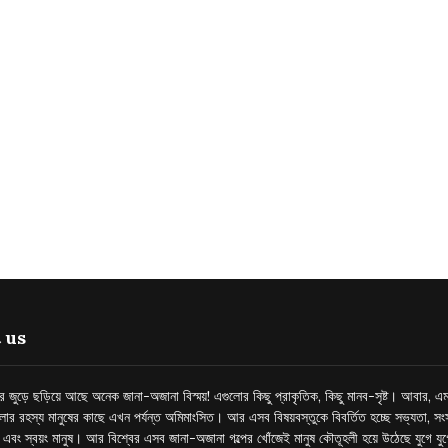
 us
্তর জুড়ে ছড়িয়ে আছে অনেক জানা-অজানা বিস্ময়! এগুলোর কিছু প্রাকৃতিক, কিছু মানব-সৃষ্ট। আবার, এম
লোর রহস্য মানুষের কাছে এখন পর্যন্ত অমিমাংসিত। আর এসব বিষয়বস্তুকে বিবর্তিত হচ্ছে সভ্যতা, সংস
প এবং স্বয়ং মানুষ। আর বিশ্বের এসব জানা-অজানা গল্পের খোঁজেই মানুষ কৌতূহলী হয়ে উঠেছে যুগে য