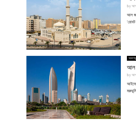
by
আশ
আল জা
‘রোবট 
আকাশচু
আল হ
by
আশ
আইফেল
মরুভূম