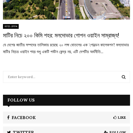
রহস্য রোমাঞ্চ
মাটির নিচে ২০০ কিমি শহর: মলদোভার গোপন ওয়াইন সাম্রাজ্য!
যে দেশের জাতীয় সম্পদের তালিকায় রয়েছে ২০ লক্ষ বোতলের এক ‘গোল্ডেন কালেকশন’! মলদোভার
মাটির নিচের ওয়াইন শহর শুধু একটি পর্যটন কেন্দ্র নয়, এটি দেশটির অর্থনীতি...
S
e
a
S
r
c
FOLLOW US
E
h
f
A
o
FACEBOOK
LIKE
r
R
:
TWITTER
FOLLOW