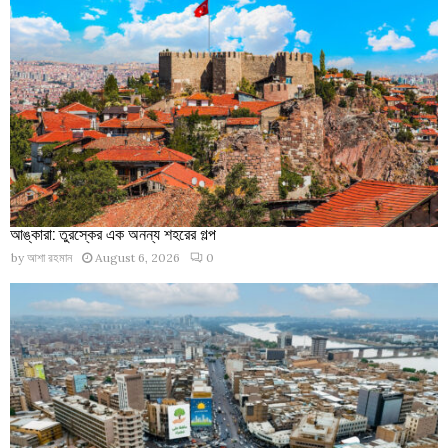
আঙ্কারা: তুরস্কের এক অনন্য শহরের গল্প
by
আশা রহমান
August 6, 2026
0