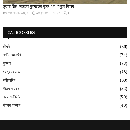
মুতলা রিজ: সমতল কুয়েতের বুকে এক পাথুরে বিস্ময়
by
শেখ আহাদ আহসান
August 3, 2026
0
CATEGORIES
জীবনী
(86)
পর্যটন আকর্ষণ
(74)
ফুটবল
(73)
রহস্য রোমাঞ্চ
(73)
ক্রীড়াবিদ
(69)
ইতিহাস ১০১
(52)
নগর পরিচিতি
(50)
ঘটমান বর্তমান
(40)