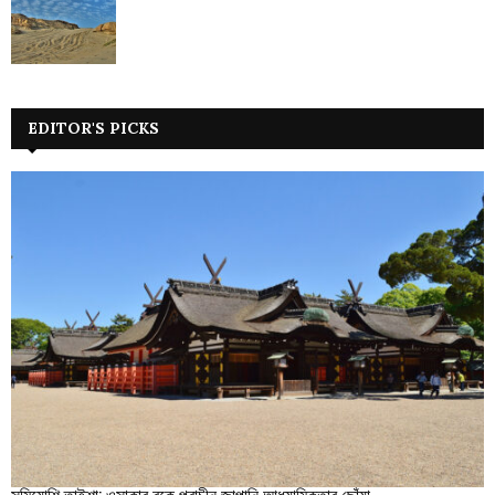
EDITOR'S PICKS
সুমিয়োশি তাইশা: ওসাকার বুকে প্রাচীন জাপানি আধ্যাত্মিকতার ছোঁয়া