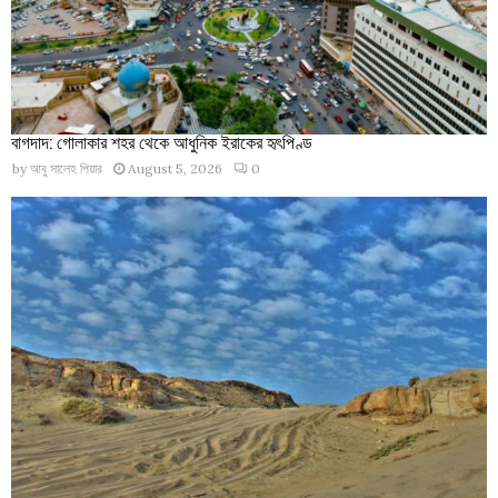
বাগদাদ: গোলাকার শহর থেকে আধুনিক ইরাকের হৃৎপিণ্ড
by
আবু সালেহ পিয়ার
August 5, 2026
0