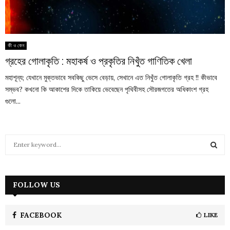
কী ও কেন
গ্রহের গোলাকৃতি : মহাকর্ষ ও প্রকৃতির নিখুঁত গাণিতিক খেলা
মহাশূন্য; যেখানে মুক্তভাবে সবকিছু ভেসে বেড়ায়, সেখানে এত নিখুঁত গোলাকৃতি গ্রহ !! কীভাবে
সম্ভব? কখনো কি আকাশের দিকে তাকিয়ে ভেবেছেন পৃথিবীসহ সৌরজগতের অধিকাংশ গ্রহ
গুলো...
S
e
a
S
r
c
FOLLOW US
E
h
f
A
o
FACEBOOK
LIKE
r
R