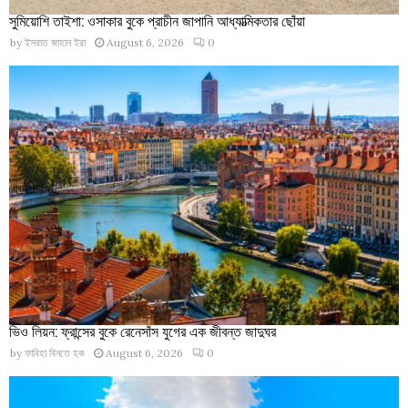
সুমিয়োশি তাইশা: ওসাকার বুকে প্রাচীন জাপানি আধ্যাত্মিকতার ছোঁয়া
by
ইসরাত জাহান ইরা
August 6, 2026
0
ভিও লিয়ন: ফ্রান্সের বুকে রেনেসাঁস যুগের এক জীবন্ত জাদুঘর
by
ফাবিহা বিনতে হক
August 6, 2026
0