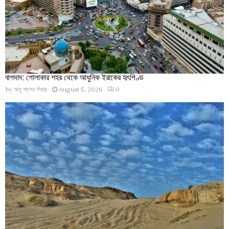
বাগদাদ: গোলাকার শহর থেকে আধুনিক ইরাকের হৃৎপিণ্ড
by
আবু সালেহ পিয়ার
August 5, 2026
0