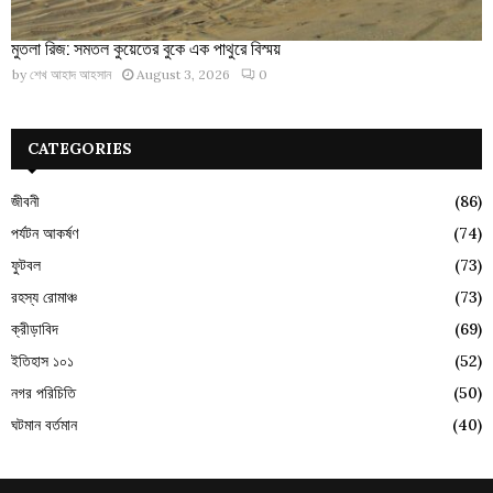
মুতলা রিজ: সমতল কুয়েতের বুকে এক পাথুরে বিস্ময়
by
শেখ আহাদ আহসান
August 3, 2026
0
CATEGORIES
জীবনী
(86)
পর্যটন আকর্ষণ
(74)
ফুটবল
(73)
রহস্য রোমাঞ্চ
(73)
ক্রীড়াবিদ
(69)
ইতিহাস ১০১
(52)
নগর পরিচিতি
(50)
ঘটমান বর্তমান
(40)