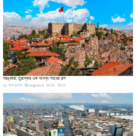
আঙ্কারা: তুরস্কের এক অনন্য শহরের গল্প
by
আশা রহমান
August 6, 2026
0