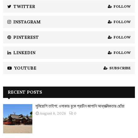
:
TWITTER
FOLLOW
C
INSTAGRAM
FOLLOW
H
PINTEREST
FOLLOW
LINKEDIN
FOLLOW
YOUTUBE
SUBSCRIBE
RECENT POSTS
সুমিয়োশি তাইশা: ওসাকার বুকে প্রাচীন জাপানি আধ্যাত্মিকতার ছোঁয়া
August 6, 2026
0