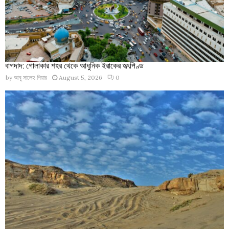
বাগদাদ: গোলাকার শহর থেকে আধুনিক ইরাকের হৃৎপিণ্ড
by
আবু সালেহ পিয়ার
August 5, 2026
0