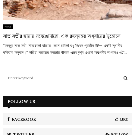
সভ্যতা
সাত সতীর ছায়ায় মহেঞ্জোদারো: এক রহস্যময় অধ্যায়ের উন্মোচন
“সিন্ধুর সাত সতী গিয়েছিলো হারিয়ে, জেগে রইলো শুধু নিঃশব্দ প্রাচীন ইট— একটি স্থানীয়
কবিতার অনুবাদ।” নারীরা সমাজের ক্ষমতায় থাকবে এমন দৃশ্য এখনো অকল্পনীয় লাগলেও এটা...
S
e
a
S
r
c
FOLLOW US
E
h
f
A
o
FACEBOOK
LIKE
r
R
:
TWITTER
FOLLOW