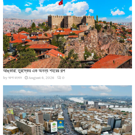
আঙ্কারা: তুরস্কের এক অনন্য শহরের গল্প
by
আশা রহমান
August 6, 2026
0