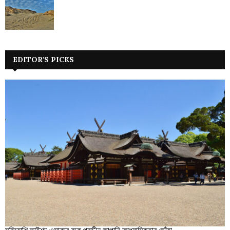
EDITOR'S PICKS
সুমিয়োশি তাইশা: ওসাকার বুকে প্রাচীন জাপানি আধ্যাত্মিকতার ছোঁয়া