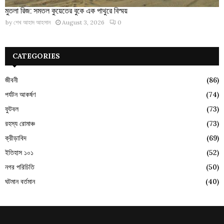
মুতলা রিজ: সমতল কুয়েতের বুকে এক পাথুরে বিস্ময়
by
শেখ আহাদ আহসান
August 3, 2026
0
CATEGORIES
জীবনী
(86)
পর্যটন আকর্ষণ
(74)
ফুটবল
(73)
রহস্য রোমাঞ্চ
(73)
ক্রীড়াবিদ
(69)
ইতিহাস ১০১
(52)
নগর পরিচিতি
(50)
ঘটমান বর্তমান
(40)